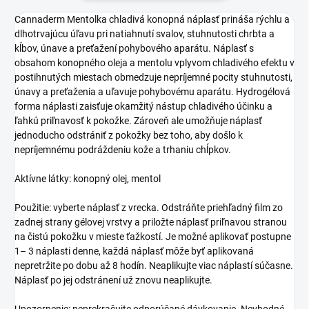
Cannaderm Mentolka chladivá konopná náplasť prináša rýchlu a
dlhotrvajúcu úľavu pri natiahnutí svalov, stuhnutosti chrbta a
kĺbov, únave a preťažení pohybového aparátu. Náplasť s
obsahom konopného oleja a mentolu vplyvom chladivého efektu v
postihnutých miestach obmedzuje nepríjemné pocity stuhnutosti,
únavy a preťaženia a uľavuje pohybovému aparátu. Hydrogélová
forma náplasti zaisťuje okamžitý nástup chladivého účinku a
ľahkú priľnavosť k pokožke. Zároveň ale umožňuje náplasť
jednoducho odstrániť z pokožky bez toho, aby došlo k
nepríjemnému podráždeniu kože a trhaniu chĺpkov.
Aktívne látky: konopný olej, mentol
Použitie: vyberte náplasť z vrecka. Odstráňte priehľadný film zo
zadnej strany gélovej vrstvy a priložte náplasť priľnavou stranou
na čistú pokožku v mieste ťažkostí. Je možné aplikovať postupne
1– 3 náplasti denne, každá náplasť môže byť aplikovaná
nepretržite po dobu až 8 hodín. Neaplikujte viac náplastí súčasne.
Náplasť po jej odstránení už znovu neaplikujte.
Upozornenie: neprekračujte odporúčané dávkovanie. Nevhodné