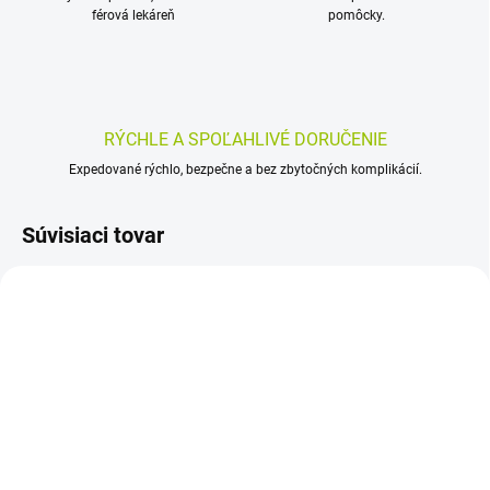
férová lekáreň
pomôcky.
RÝCHLE A SPOĽAHLIVÉ DORUČENIE
Expedované rýchlo, bezpečne a bez zbytočných komplikácií.
Súvisiaci tovar
SKLADOM
SKLADOM
(>5 KS)
(>5 KS)