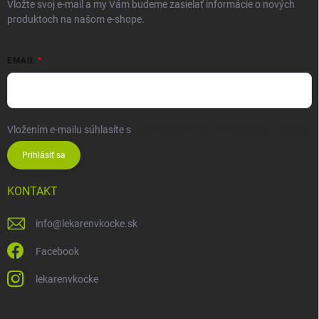
Vložte svoj e-mail a my Vám budeme zasielať informácie o nových
produktoch na našom e-shope.
EMAIL
Vložením e-mailu súhlasíte s
podmienkami ochrany osobných údajov
Prihlásiť sa
KONTAKT
info
@
lekarenvkocke.sk
Facebook
lekarenvkocke