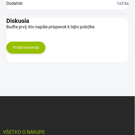
Dodatok
:
1x3 ks
Diskusia
Buďte prvý, kto napíše príspevok k tejto položke.
Pridať komentár
Z
á
p
ä
t
i
VŠETKO O NÁKUPE