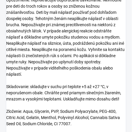
pre deti do troch rokov a osoby so zníženou kožnou
znášanlivosťou. Deti by mali náplasť používať pod dohľadom
dospelej osoby. Tehotným ženám neaplikujte náplasť v oblasti
brucha. Nepoužívajte pri známej precitlivenosti na niektorú z
obsiahnutých látok. V prípade alergickej reakcie odstráňte
náplasť a dôkladne umyte pokožku studenou vodou a mydlom.
Neaplikujte náplasť na sliznice, ústa, podráždenú pokožku ani iné
citlivé miesta. Neaplikujte na poranenú kožu. Vyhnite sa kontaktu
náplasti či znečistených rúk s očami. Po aplikácii si dôkladne
umyte ruky. Nepoužívajte po uplynutí doby spotreby.
Nepoužívajte v prípade viditeľného poškodenia obalu alebo
náplastí.
Skladovanie: skladujte v suchu pri teplote +5 až +27 °C, v
neporušenom obale. Chráňte pred priamym slnečným žiarením,
mrazom a vysokými teplotami. Uskladňujte mimo dosahu detí!
Zloženie: Aqua, Glycerin, PVP, Sodium Polyacrylate, PEG-400,
Citric Acid, Gelatin, Menthol, Polyvinyl Alcohol, Cannabis Sativa
Seed Oil, Sodium Chloride, CI 77007.