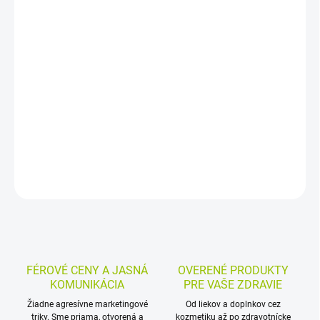
−
+
Pridať do košíka
Chladivá konopná náplasť s konopným olejom a mentolom je
určená na vonkajšie použitie pri natiahnutých svaloch, stuhnutom
chrbte a kĺboch. Hydrogélová forma priľne k pokožke a pôsobí až
8 hodín.
DETAILNÉ INFORMÁCIE
MOŽNOSTI VRÁTENIA TOVARU
OPÝTAŤ SA
STRÁŽIŤ
FÉROVÉ CENY A JASNÁ
OVERENÉ PRODUKTY
KOMUNIKÁCIA
PRE VAŠE ZDRAVIE
Žiadne agresívne marketingové
Od liekov a doplnkov cez
triky. Sme priama, otvorená a
kozmetiku až po zdravotnícke