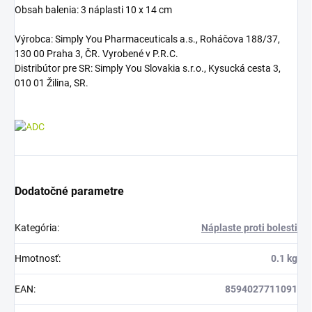
Obsah balenia: 3 náplasti 10 x 14 cm
Výrobca: Simply You Pharmaceuticals a.s., Roháčova 188/37,
130 00 Praha 3, ČR. Vyrobené v P.R.C.
Distribútor pre SR: Simply You Slovakia s.r.o., Kysucká cesta 3,
010 01 Žilina, SR.
Dodatočné parametre
Kategória
:
Náplaste proti bolesti
Hmotnosť
:
0.1 kg
EAN
:
8594027711091