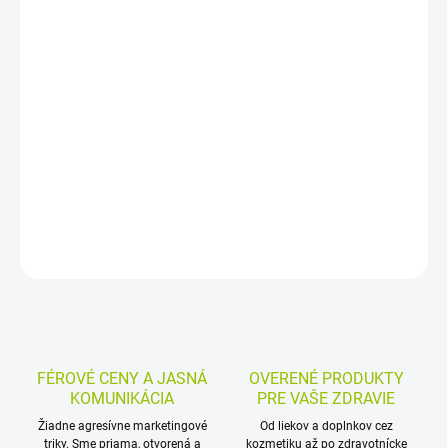
−
+
Pridať do košíka
Hrejivá náplasť na lokálnu úľavu od svalových bolestí a dočasné
zmiernenie bolesti v postihnutej oblasti. Po vybratí z obalu sa
začne zohrievať v priebehu niekoľkých minút a pomáha uvoľniť
napäté svaly.
DETAILNÉ INFORMÁCIE
MOŽNOSTI VRÁTENIA TOVARU
OPÝTAŤ SA
STRÁŽIŤ
FÉROVÉ CENY A JASNÁ
OVERENÉ PRODUKTY
KOMUNIKÁCIA
PRE VAŠE ZDRAVIE
Žiadne agresívne marketingové
Od liekov a doplnkov cez
triky. Sme priama, otvorená a
kozmetiku až po zdravotnícke