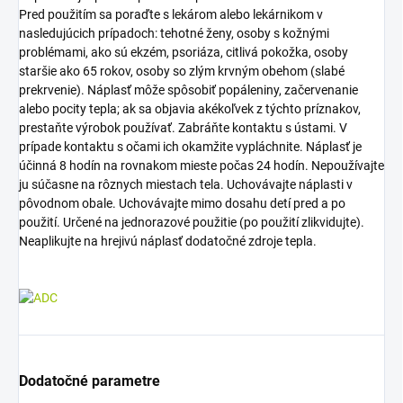
Pred použitím sa poraďte s lekárom alebo lekárnikom v
nasledujúcich prípadoch: tehotné ženy, osoby s kožnými
problémami, ako sú ekzém, psoriáza, citlivá pokožka, osoby
staršie ako 65 rokov, osoby so zlým krvným obehom (slabé
prekrvenie). Náplasť môže spôsobiť popáleniny, začervenanie
alebo pocity tepla; ak sa objavia akékoľvek z týchto príznakov,
prestaňte výrobok používať. Zabráňte kontaktu s ústami. V
prípade kontaktu s očami ich okamžite vypláchnite. Náplasť je
účinná 8 hodín na rovnakom mieste počas 24 hodín. Nepoužívajte
ju súčasne na rôznych miestach tela. Uchovávajte náplasti v
pôvodnom obale. Uchovávajte mimo dosahu detí pred a po
použití. Určené na jednorazové použitie (po použití zlikvidujte).
Neaplikujte na hrejivú náplasť dodatočné zdroje tepla.
Dodatočné parametre