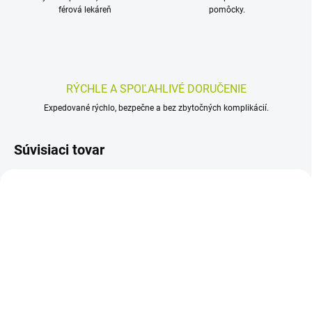
férová lekáreň
pomôcky.
RÝCHLE A SPOĽAHLIVÉ DORUČENIE
Expedované rýchlo, bezpečne a bez zbytočných komplikácií.
Súvisiaci tovar
SKLADOM
SKLADOM
(>5 KS)
(>5 KS)