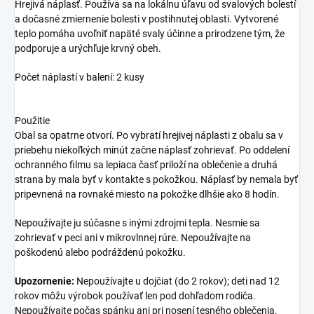
Hrejivá náplasť. Používa sa na lokálnu úľavu od svalových bolestí
a dočasné zmiernenie bolesti v postihnutej oblasti. Vytvorené
teplo pomáha uvoľniť napäté svaly účinne a prirodzene tým, že
podporuje a urýchľuje krvný obeh.
Počet náplastí v balení: 2 kusy
Použitie
Obal sa opatrne otvorí. Po vybratí hrejivej náplasti z obalu sa v
priebehu niekoľkých minút začne náplasť zohrievať. Po oddelení
ochranného filmu sa lepiaca časť priloží na oblečenie a druhá
strana by mala byť v kontakte s pokožkou. Náplasť by nemala byť
pripevnená na rovnaké miesto na pokožke dlhšie ako 8 hodín.
Nepoužívajte ju súčasne s inými zdrojmi tepla. Nesmie sa
zohrievať v peci ani v mikrovlnnej rúre. Nepoužívajte na
poškodenú alebo podráždenú pokožku.
Upozornenie:
Nepoužívajte u dojčiat (do 2 rokov); deti nad 12
rokov môžu výrobok používať len pod dohľadom rodiča.
Nepoužívajte počas spánku ani pri nosení tesného oblečenia.