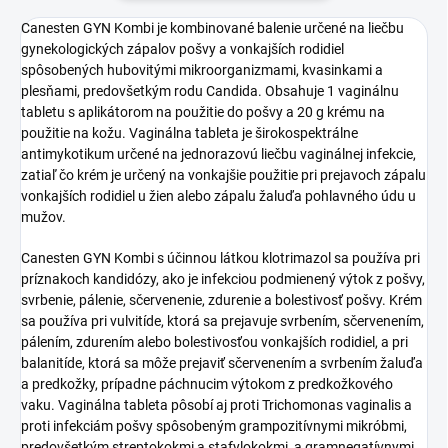
Canesten GYN Kombi je kombinované balenie určené na liečbu
gynekologických zápalov pošvy a vonkajších rodidiel
spôsobených hubovitými mikroorganizmami, kvasinkami a
plesňami, predovšetkým rodu Candida. Obsahuje 1 vaginálnu
tabletu s aplikátorom na použitie do pošvy a 20 g krému na
použitie na kožu. Vaginálna tableta je širokospektrálne
antimykotikum určené na jednorazovú liečbu vaginálnej infekcie,
zatiaľ čo krém je určený na vonkajšie použitie pri prejavoch zápalu
vonkajších rodidiel u žien alebo zápalu žaluďa pohlavného údu u
mužov.
Canesten GYN Kombi s účinnou látkou klotrimazol sa používa pri
príznakoch kandidózy, ako je infekciou podmienený výtok z pošvy,
svrbenie, pálenie, sčervenenie, zdurenie a bolestivosť pošvy. Krém
sa používa pri vulvitíde, ktorá sa prejavuje svrbením, sčervenením,
pálením, zdurením alebo bolestivosťou vonkajších rodidiel, a pri
balanitíde, ktorá sa môže prejaviť sčervenením a svrbením žaluďa
a predkožky, prípadne páchnucim výtokom z predkožkového
vaku. Vaginálna tableta pôsobí aj proti Trichomonas vaginalis a
proti infekciám pošvy spôsobeným grampozitívnymi mikróbmi,
predovšetkým streptokokmi a stafylokokmi, a gramnegatívnymi