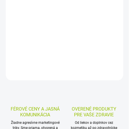
−
+
Pridať do košíka
Kombinované balenie s klotrimazolom na liečbu gynekologických
zápalov pošvy a vonkajších rodidiel spôsobených hubovitými
mikroorganizmami, kvasinkami a plesňami rodu Candida.
Obsahuje vaginálnu tabletu s aplikátorom a krém na kožu.
DETAILNÉ INFORMÁCIE
MOŽNOSTI VRÁTENIA TOVARU
OPÝTAŤ SA
STRÁŽIŤ
FÉROVÉ CENY A JASNÁ
OVERENÉ PRODUKTY
KOMUNIKÁCIA
PRE VAŠE ZDRAVIE
Žiadne agresívne marketingové
Od liekov a doplnkov cez
triky. Sme priama, otvorená a
kozmetiku až po zdravotnícke