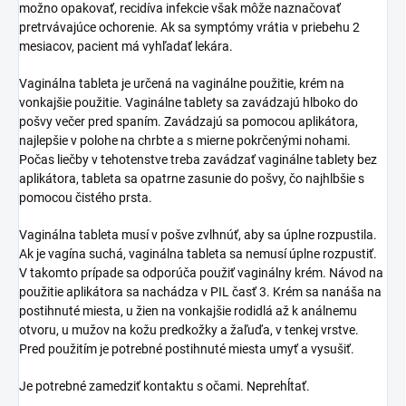
možno opakovať, recidíva infekcie však môže naznačovať
pretrvávajúce ochorenie. Ak sa symptómy vrátia v priebehu 2
mesiacov, pacient má vyhľadať lekára.
Vaginálna tableta je určená na vaginálne použitie, krém na
vonkajšie použitie. Vaginálne tablety sa zavádzajú hlboko do
pošvy večer pred spaním. Zavádzajú sa pomocou aplikátora,
najlepšie v polohe na chrbte a s mierne pokrčenými nohami.
Počas liečby v tehotenstve treba zavádzať vaginálne tablety bez
aplikátora, tableta sa opatrne zasunie do pošvy, čo najhlbšie s
pomocou čistého prsta.
Vaginálna tableta musí v pošve zvlhnúť, aby sa úplne rozpustila.
Ak je vagína suchá, vaginálna tableta sa nemusí úplne rozpustiť.
V takomto prípade sa odporúča použiť vaginálny krém. Návod na
použitie aplikátora sa nachádza v PIL časť 3. Krém sa nanáša na
postihnuté miesta, u žien na vonkajšie rodidlá až k análnemu
otvoru, u mužov na kožu predkožky a žaľuďa, v tenkej vrstve.
Pred použitím je potrebné postihnuté miesta umyť a vysušiť.
Je potrebné zamedziť kontaktu s očami. Neprehĺtať.