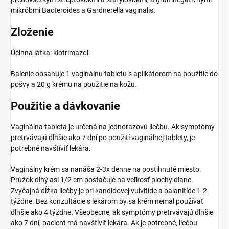
mikróbmi Bacteroides a Gardnerella vaginalis.
Zloženie
Účinná látka: klotrimazol.
Balenie obsahuje 1 vaginálnu tabletu s aplikátorom na použitie do
pošvy a 20 g krému na použitie na kožu.
Použitie a dávkovanie
Vaginálna tableta je určená na jednorazovú liečbu. Ak symptómy
pretrvávajú dlhšie ako 7 dní po použití vaginálnej tablety, je
potrebné navštíviť lekára.
Vaginálny krém sa nanáša 2-3x denne na postihnuté miesto.
Prúžok dlhý asi 1/2 cm postačuje na veľkosť plochy dlane.
Zvyčajná dĺžka liečby je pri kandidovej vulvitíde a balanitíde 1-2
týždne. Bez konzultácie s lekárom by sa krém nemal používať
dlhšie ako 4 týždne. Všeobecne, ak symptómy pretrvávajú dlhšie
ako 7 dní, pacient má navštíviť lekára. Ak je potrebné, liečbu