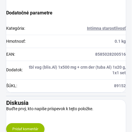
Dodatočné parametre
Kategória
:
Intímna starostlivosť
Hmotnosť
:
0.1 kg
EAN
:
8585028200516
tbl vag (blis.Al) 1x500 mg + crm der (tuba Al) 1x20 g,
Dodatok
:
1x1 set
ŠÚKL
:
89152
Diskusia
Buďte prvý, kto napíše príspevok k tejto položke.
Pridať komentár