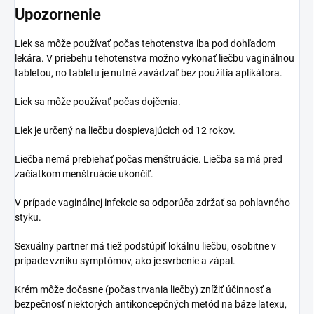
Upozornenie
Liek sa môže používať počas tehotenstva iba pod dohľadom
lekára. V priebehu tehotenstva možno vykonať liečbu vaginálnou
tabletou, no tabletu je nutné zavádzať bez použitia aplikátora.
Liek sa môže používať počas dojčenia.
Liek je určený na liečbu dospievajúcich od 12 rokov.
Liečba nemá prebiehať počas menštruácie. Liečba sa má pred
začiatkom menštruácie ukončiť.
V prípade vaginálnej infekcie sa odporúča zdržať sa pohlavného
styku.
Sexuálny partner má tiež podstúpiť lokálnu liečbu, osobitne v
prípade vzniku symptómov, ako je svrbenie a zápal.
Krém môže dočasne (počas trvania liečby) znížiť účinnosť a
bezpečnosť niektorých antikoncepčných metód na báze latexu,