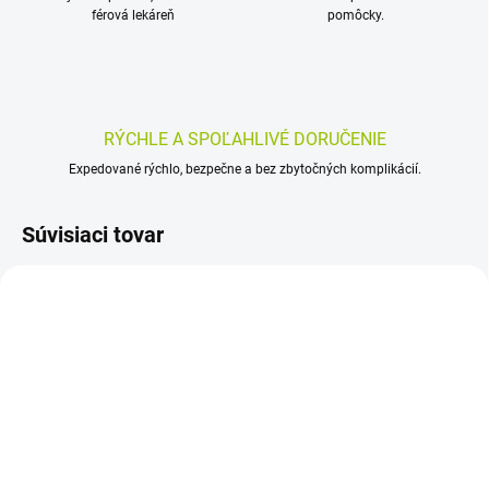
férová lekáreň
pomôcky.
RÝCHLE A SPOĽAHLIVÉ DORUČENIE
Expedované rýchlo, bezpečne a bez zbytočných komplikácií.
Súvisiaci tovar
SKLADOM
SKLADOM
(>5 KS)
(>5 KS)