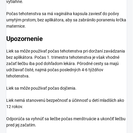
vytiahne.
Počas tehotenstva sa má vaginálna kapsula zaviesť do pošvy
umytým prstom, bez aplikátora, aby sa zabránilo poraneniu krčka
maternice.
Upozornenie
Liek sa môže používať počas tehotenstva pri doržaní zavádzania
bez aplikátora. Počas 1. trimestra tehotenstva je však vhodné
začať liečbu iba pod dohľadom lekára. Pôrodné cesty sa majú
udržiavať čisté, najmä počas posledných 4-6 týždňov
tehotenstva.
Liek sa môže používať počas dojčenia.
Liek nemá stanovenú bezpečnosť a účinnosť u detí mladších ako
12 rokov.
Odporúča sa vyhnúť sa liečbe počas menštruácie a ukončiť liečbu
pred jej začatím.