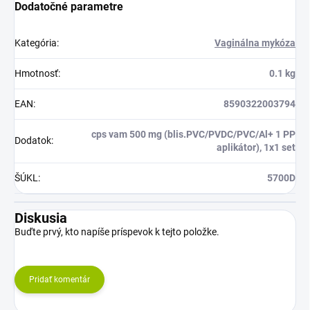
Dodatočné parametre
Kategória
:
Vaginálna mykóza
Hmotnosť
:
0.1 kg
EAN
:
8590322003794
cps vam 500 mg (blis.PVC/PVDC/PVC/Al+ 1 PP
Dodatok
:
aplikátor), 1x1 set
ŠÚKL
:
5700D
Diskusia
Buďte prvý, kto napíše príspevok k tejto položke.
Pridať komentár