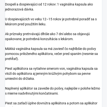
Dospelí a dospievajúci od 12 rokov: 1 vaginálna kapsula ako
jednorazová dávka.
U dospievajúcich vo veku 12–15 rokov je potrebné poradiť sa s
lekárom pred použitím lieku.
Ak príznaky pretrvávajú dlhšie ako 7 dní alebo sa objavujú
opakovane, je potrebná konzultácia s lekárom.
Mäkká vaginálna kapsula sa má zaviesť čo najhlbšie do pošvy
pomocou priloženého aplikátora, večer pred spaním (nesmie sa
prehĺtať).
Piest aplikátora sa vytiahne smerom von, vaginálna kapsula sa
vloží do aplikátora aj jemným krúživým pohybom sa pevne
umiestni do držiaka.
Naplnený aplikátor sa zavedie do pošvy, najlepšie v polohe ležmo
s mierne nadvihnutými končatinami.
Piest sa zatlačí úplne dovnútra aplikátora a potom sa aplikátor