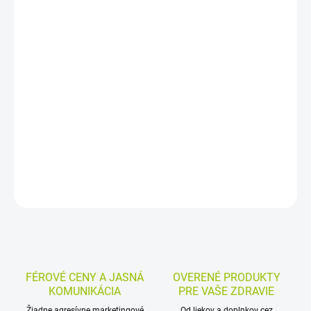
−
+
Pridať do košíka
Vaginálna kapsula s klotrimazolom na liečbu infekcií pošvy a
vonkajších pohlavných orgánov spôsobených hubami citlivými na
klotrimazol, najmä kvasinkami rodu Candida. Pomáha pri
ťažkostiach typických pre vaginálnu mykózu, ako je svrbenie,
pálenie, sčervenenie a hustý výtok.
DETAILNÉ INFORMÁCIE
MOŽNOSTI VRÁTENIA TOVARU
OPÝTAŤ SA
STRÁŽIŤ
FÉROVÉ CENY A JASNÁ
OVERENÉ PRODUKTY
KOMUNIKÁCIA
PRE VAŠE ZDRAVIE
Žiadne agresívne marketingové
Od liekov a doplnkov cez