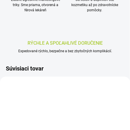
triky. Sme priama, otvorená a
kozmetiku až po zdravotnícke
férová lekáreň
pomôcky.
RÝCHLE A SPOĽAHLIVÉ DORUČENIE
Expedované rýchlo, bezpečne a bez zbytočných komplikácií.
Súvisiaci tovar
SKLADOM
SKLADOM