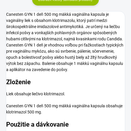
Canesten GYN 1 deň 500 mg mäkká vaginálna kapsula je
vaginálny liek s obsahom klotrimazolu, ktorý patrí medzi
širokospektrálne imidazolové antimykotiká. Je určený na liečbu
infekcií pošvy a vonkajších pohlavných orgánov spôsobených
hubami citlivými na klotrimazol, najmä kvasinkami rodu Candida.
Canesten GYN 1 deň je vhodnou voľbou pri ťažkostiach typických
pre vaginálnu mykózu, ako sú svrbenie, pálenie, sčervenenie,
opuch a bolestivosť pošvy alebo hustý biely až žltý hrudkovitý
výtok bez zápachu. Balenie obsahuje 1 mäkkú vaginálnu kapsulu
a aplikátor na zavedenie do pošvy.
Zloženie
Liek obsahuje liečivo klotrimazol.
Canesten GYN 1 deň 500 mg mäkká vaginálna kapsula obsahuje
klotrimazol 500 mg.
Použitie a dávkovanie