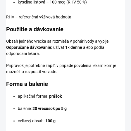
kyselina listová – 100 mcg (RHV 50 %)
RHV – referenčná výživová hodnota.
Použitie a dávkovanie
Obsah jedného vrecka sa rozmieša v pohári vody a vypije.
Odporúčané dávkovanie:
užívať
1× denne
alebo podľa
odporúčaní lekára.
Prípravok je potrebné zapiť; v prípade povolenia lekárnikom je
možné ho rozpustiť vo vode.
Forma a balenie
aplikačná forma:
prášok
balenie:
20 vrecúšok po 5 g
celkový obsah:
100 g