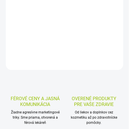
Výživový doplnok s živými mliečnymi fermentmi, prebiotikom FOS
a vitamínmi C, B1, B3, B6 a kyselinou listovou. Je určený na
podporu rovnováhy črevnej bakteriálnej flóry pri dysbióze a v
praktických vrecúškach na každodenné užívanie.
DETAILNÉ INFORMÁCIE
MOŽNOSTI VRÁTENIA TOVARU
OPÝTAŤ SA
STRÁŽIŤ
FÉROVÉ CENY A JASNÁ
OVERENÉ PRODUKTY
KOMUNIKÁCIA
PRE VAŠE ZDRAVIE
Žiadne agresívne marketingové
Od liekov a doplnkov cez
triky. Sme priama, otvorená a
kozmetiku až po zdravotnícke
férová lekáreň
pomôcky.