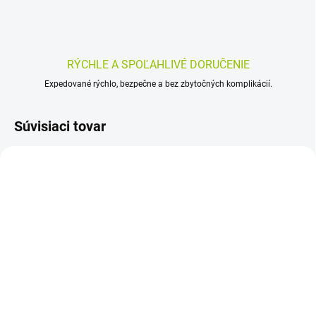
RÝCHLE A SPOĽAHLIVÉ DORUČENIE
Expedované rýchlo, bezpečne a bez zbytočných komplikácií.
Súvisiaci tovar
SKLADOM
SKLADOM
(>5 KS)
(>5 KS)
ENTEROLACTIS Duo
ALKAROSEN -
prášok 10 x 5 g
Odkyslujúci nápoj -