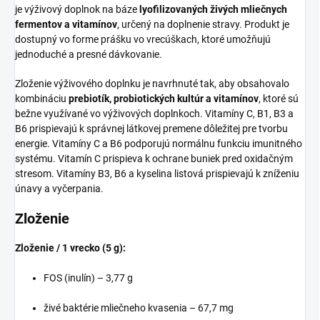
je výživový doplnok na báze
lyofilizovaných živých mliečnych
fermentov a vitamínov
, určený na doplnenie stravy. Produkt je
dostupný vo forme prášku vo vrecúškach, ktoré umožňujú
jednoduché a presné dávkovanie.
Zloženie výživového doplnku je navrhnuté tak, aby obsahovalo
kombináciu
prebiotík, probiotických kultúr a vitamínov
, ktoré sú
bežne využívané vo výživových doplnkoch. Vitamíny C, B1, B3 a
B6 prispievajú k správnej látkovej premene dôležitej pre tvorbu
energie. Vitamíny C a B6 podporujú normálnu funkciu imunitného
systému. Vitamín C prispieva k ochrane buniek pred oxidačným
stresom. Vitamíny B3, B6 a kyselina listová prispievajú k zníženiu
únavy a vyčerpania.
Zloženie
Zloženie / 1 vrecko (5 g):
FOS (inulín) – 3,77 g
živé baktérie mliečneho kvasenia – 67,7 mg