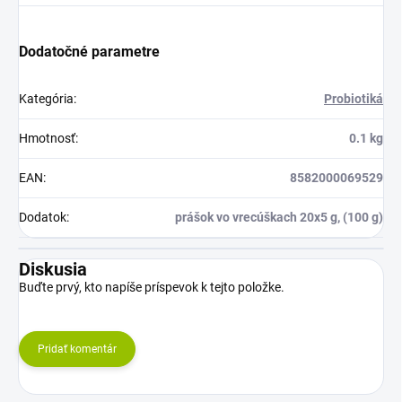
Dodatočné parametre
Kategória
:
Probiotiká
Hmotnosť
:
0.1 kg
EAN
:
8582000069529
Dodatok
:
prášok vo vrecúškach 20x5 g, (100 g)
Diskusia
Buďte prvý, kto napíše príspevok k tejto položke.
Pridať komentár