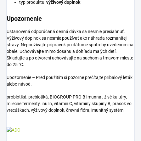
typ produktu:
výživový doplnok
Upozornenie
Ustanovená odporúčaná denná dávka sa nesmie presiahnuť.
Výživový doplnok sa nesmie používať ako náhrada rozmanitej
stravy. Nepoužívajte prípravok po dátume spotreby uvedenom na
obale. Uchovávajte mimo dosahu a dohľadu malých detí.
Skladujte a po otvorení uchovávajte na suchom a tmavom mieste
do 25 °C.
Upozornenie – Pred použitím si pozorne prečítajte príbalový leták
alebo návod.
probiotiká, prebiotiká, BIOGROUP PRO B Imunnal, živé kultúry,
mliečne fermenty, inulín, vitamín C, vitamíny skupiny B, prášok vo
vrecúškach, výživový doplnok, črevná flóra, imunitný systém