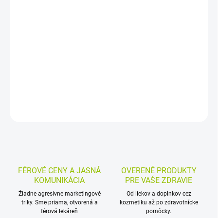
−
+
Pridať do košíka
Výživový doplnok s červenou fermentovanou ryžou a
monakolínom K vo forme tabliet. Každá tableta obsahuje 83,3 mg
prášku z ryže Monascus purpureus a 2,5 mg monakolínu K.
Balenie obsahuje 90 tabliet.
DETAILNÉ INFORMÁCIE
MOŽNOSTI VRÁTENIA TOVARU
OPÝTAŤ SA
STRÁŽIŤ
FÉROVÉ CENY A JASNÁ
OVERENÉ PRODUKTY
KOMUNIKÁCIA
PRE VAŠE ZDRAVIE
Žiadne agresívne marketingové
Od liekov a doplnkov cez
triky. Sme priama, otvorená a
kozmetiku až po zdravotnícke
férová lekáreň
pomôcky.