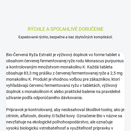
RÝCHLE A SPOĽAHLIVÉ DORUČENIE
Expedované rýchlo, bezpečne a bez zbytočných komplikácií.
Bio-Červená Ryža Extrakt je výživový doplnok vo forme tabliet s
obsahom červenej fermentovanej ryže rodu Monascus purpureus
a kontrolovaným množstvom monakolínu K. Každá tableta
obsahuje 83,3 mg prášku z červenej fermentovanej ryže a 2,5 mg
monakolínu K. Produkt je vhodnou voľbou pre zákazníkov, ktorí
vyhľadávajú červenú fermentovanú ryžu v tabletách, výživový
doplnok s monakolínom K alebo praktické balenie na pravidelné
užívanie podľa odporúčaného dávkovania.
Prípravok je kontrolovaný, aby neobsahoval škodlivé toxíny, ako je
citrinín, aflatoxín, dioxíny či ťažké kovy. Označenie Bio v názve sa
nevzťahuje na ekologické poľnohospodárstvo, ale označuje
vysokú biologickú vstrebateľnosť a využiteľnosť prípravku v