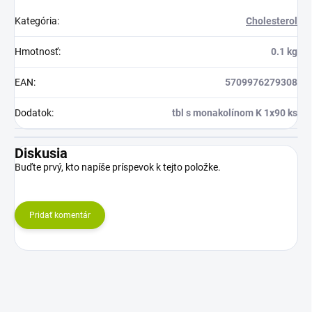
Kategória
:
Cholesterol
Hmotnosť
:
0.1 kg
EAN
:
5709976279308
Dodatok
:
tbl s monakolínom K 1x90 ks
Diskusia
Buďte prvý, kto napíše príspevok k tejto položke.
Pridať komentár