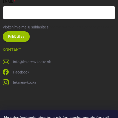
EMAIL
Vložením e-mailu súhlasíte s
podmienkami ochrany osobných údajov
Prihlásiť sa
KONTAKT
info
@
lekarenvkocke.sk
Facebook
lekarenvkocke
Na prispôsobenie obsahu a reklám, poskytovanie funkcií