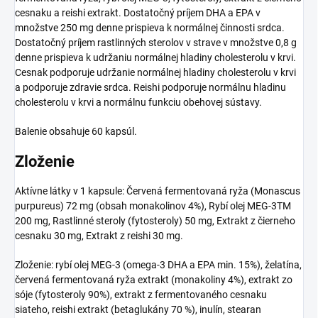
cesnaku a reishi extrakt. Dostatočný príjem DHA a EPA v
množstve 250 mg denne prispieva k normálnej činnosti srdca.
Dostatočný príjem rastlinných sterolov v strave v množstve 0,8 g
denne prispieva k udržaniu normálnej hladiny cholesterolu v krvi.
Cesnak podporuje udržanie normálnej hladiny cholesterolu v krvi
a podporuje zdravie srdca. Reishi podporuje normálnu hladinu
cholesterolu v krvi a normálnu funkciu obehovej sústavy.
Balenie obsahuje 60 kapsúl.
Zloženie
Aktívne látky v 1 kapsule: Červená fermentovaná ryža (Monascus
purpureus) 72 mg (obsah monakolinov 4%), Rybí olej MEG-3TM
200 mg, Rastlinné steroly (fytosteroly) 50 mg, Extrakt z čierneho
cesnaku 30 mg, Extrakt z reishi 30 mg.
Zloženie: rybí olej MEG-3 (omega-3 DHA a EPA min. 15%), želatína,
červená fermentovaná ryža extrakt (monakoliny 4%), extrakt zo
sóje (fytosteroly 90%), extrakt z fermentovaného cesnaku
siateho, reishi extrakt (betaglukány 70 %), inulín, stearan