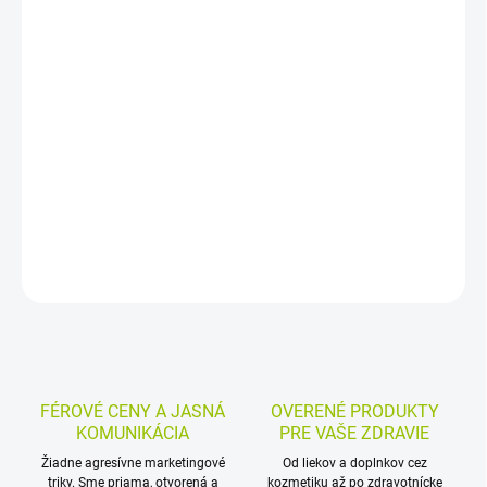
−
+
Pridať do košíka
Výživový doplnok s monakolínom K z červenej fermentovanej ryže,
rybím olejom MEG-3, rastlinnými sterolmi, čiernym cesnakom a
reishi. V kapsulách je určený pre dospelých a je zameraný na
cholesterol pri každodennom užívaní.
DETAILNÉ INFORMÁCIE
MOŽNOSTI VRÁTENIA TOVARU
OPÝTAŤ SA
STRÁŽIŤ
FÉROVÉ CENY A JASNÁ
OVERENÉ PRODUKTY
KOMUNIKÁCIA
PRE VAŠE ZDRAVIE
Žiadne agresívne marketingové
Od liekov a doplnkov cez
triky. Sme priama, otvorená a
kozmetiku až po zdravotnícke