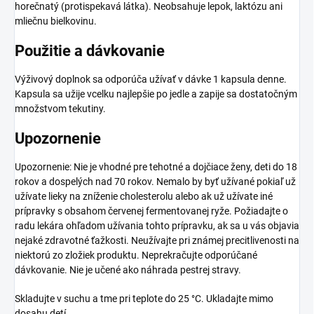
horečnatý (protispekavá látka). Neobsahuje lepok, laktózu ani
mliečnu bielkovinu.
Použitie a dávkovanie
Výživový doplnok sa odporúča užívať v dávke 1 kapsula denne.
Kapsula sa užije vcelku najlepšie po jedle a zapije sa dostatočným
množstvom tekutiny.
Upozornenie
Upozornenie: Nie je vhodné pre tehotné a dojčiace ženy, deti do 18
rokov a dospelých nad 70 rokov. Nemalo by byť užívané pokiaľ už
užívate lieky na zníženie cholesterolu alebo ak už užívate iné
prípravky s obsahom červenej fermentovanej ryže. Požiadajte o
radu lekára ohľadom užívania tohto prípravku, ak sa u vás objavia
nejaké zdravotné ťažkosti. Neužívajte pri známej precitlivenosti na
niektorú zo zložiek produktu. Neprekračujte odporúčané
dávkovanie. Nie je učené ako náhrada pestrej stravy.
Skladujte v suchu a tme pri teplote do 25 °C. Ukladajte mimo
dosahu detí.