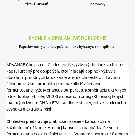
férová lekáreň
pomôcky.
RÝCHLE A SPOĽAHLIVÉ DORUČENIE
Expedované rýchlo, bezpečne a bez zbytočných komplikácií.
ADVANCE Cholesten - Cholesterol je výživový doplnok vo forme
kapsúl určený pre dospelých, ktorí hľadajú doplnok výživy s
obsahom prírodných látok zameraný na cholesterol. Hlavnou
účinnou zložkou produktu je monakolin K z červenej
fermentovanej ryže Monascus purpureus. Kombináciu aktívnych
látok dopĺňa rybí olej MEG-3 s obsahom omega-3 nenasýtených
mastných kyselín DHA a EPA, rastlinné steroly, extrakt z čierneho
cesnaku a extrakt z reishi.
Cholesten predstavuje praktické riešenie v kapsulách na
každodenné užívanie. V jednej kapsule sa nachádza červená
fermentovaná ryža, rybí olej MEG-3, fytosteroly, extrakt z čierneho