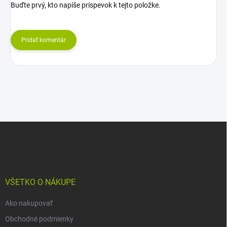
Buďte prvý, kto napíše príspevok k tejto položke.
Pridať komentár
Z
á
p
ä
t
i
VŠETKO O NÁKUPE
e
Ako nakupovať
Obchodné podmienky