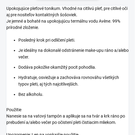
Upokojujúce pleťové tonikum. Vhodné na citlivú pleť, pre citlivé oči
aj pre nositeľov kontaktných šošoviek.
Je jemné a bohaté na upokojujúcu termálnu vodu Avène. 99%
prírodné zloženie.
Posledný krok pri odlíčení pleti.
Je ideálny na dokonalé odstránenie make-upu ráno a/alebo
večer.
Dodáva pokožke okamžitý pocit pohodlia.
Hydratuje, osviežuje a zachováva rovnováhu všetkých
typov pleti, aj tých najcitlivejších.
Bez alkoholu.
Použitie
Nanesie sa na vatový tampón a aplikuje sa na tvár a krk ráno po
prebudení a/alebo večer po očistení pleti čistiacim mliekom.
Upozornenie: Len na vonkajšie použitie.