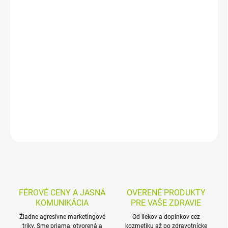
−
+
Pridať do košíka
Upokojujúce pleťové tonikum s termálnou vodou Avène,
glycerínom a PCA je určené na citlivú pleť aj citlivé oči. Pomáha
zakončiť čistenie pleti, osviežuje ju a je vhodné aj na dočistenie
make-upu. Je bez alkoholu a má 99 % prírodné zloženie.
DETAILNÉ INFORMÁCIE
MOŽNOSTI VRÁTENIA TOVARU
OPÝTAŤ SA
STRÁŽIŤ
FÉROVÉ CENY A JASNÁ
OVERENÉ PRODUKTY
KOMUNIKÁCIA
PRE VAŠE ZDRAVIE
Žiadne agresívne marketingové
Od liekov a doplnkov cez
triky. Sme priama, otvorená a
kozmetiku až po zdravotnícke