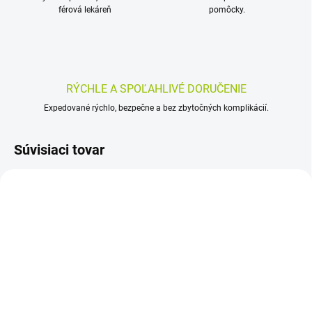
férová lekáreň
pomôcky.
RÝCHLE A SPOĽAHLIVÉ DORUČENIE
Expedované rýchlo, bezpečne a bez zbytočných komplikácií.
Súvisiaci tovar
AKCIA
SKLADOM
SKLADOM
(>5 KS)
(>5 KS)