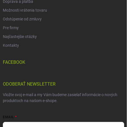
Doprava a platba
Možnosti vrátenia tovaru
Odstúpenie od zmluvy
Pre firmy
Najčastejšie otázky
Kontakty
FACEBOOK
ODOBERAŤ NEWSLETTER
Vložte svoj e-mail a my Vám budeme zasielať informácie o nových
produktoch na našom e-shope.
EMAIL