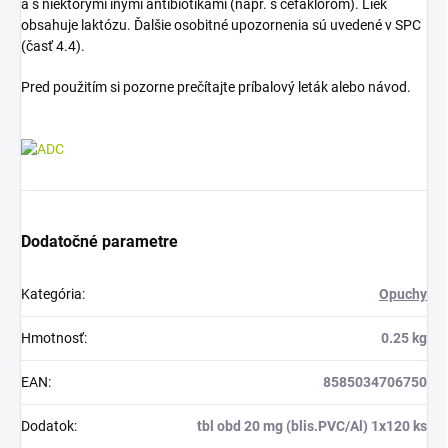
a s niektorými inými antibiotikami (napr. s cefaklórom). Liek
obsahuje laktózu. Ďalšie osobitné upozornenia sú uvedené v SPC
(časť 4.4).
Pred použitím si pozorne prečítajte príbalový leták alebo návod.
Dodatočné parametre
Kategória
:
Opuchy
Hmotnosť
:
0.25 kg
EAN
:
8585034706750
Dodatok
:
tbl obd 20 mg (blis.PVC/Al) 1x120 ks