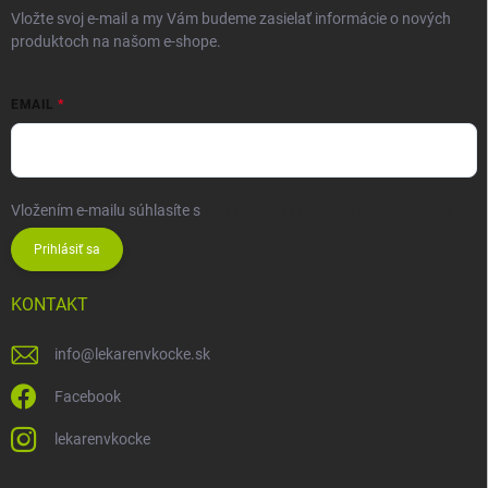
Vložte svoj e-mail a my Vám budeme zasielať informácie o nových
produktoch na našom e-shope.
EMAIL
Vložením e-mailu súhlasíte s
podmienkami ochrany osobných údajov
Prihlásiť sa
KONTAKT
info
@
lekarenvkocke.sk
Facebook
lekarenvkocke