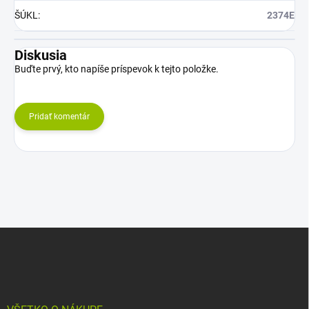
ŠÚKL
:
2374E
Diskusia
Buďte prvý, kto napíše príspevok k tejto položke.
Pridať komentár
Z
á
p
ä
t