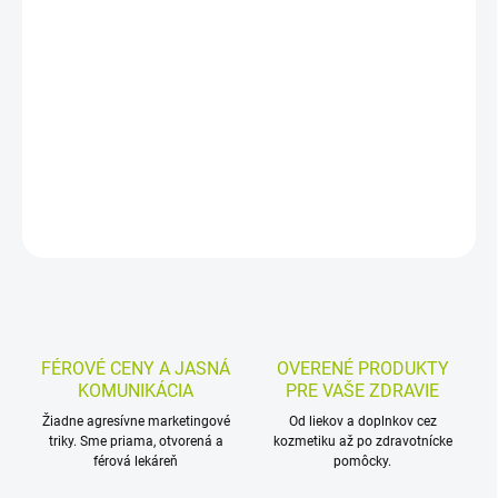
Obalené tablety s escínom pôsobia proti opuchom, zápalu a
podporujú žily. Používajú sa pri lokalizovaných opuchoch po
úrazoch a operáciách, pri poúrazových podliatinách aj pri
ťažkostiach žíl dolných končatín.
DETAILNÉ INFORMÁCIE
MOŽNOSTI VRÁTENIA TOVARU
OPÝTAŤ SA
STRÁŽIŤ
FÉROVÉ CENY A JASNÁ
OVERENÉ PRODUKTY
KOMUNIKÁCIA
PRE VAŠE ZDRAVIE
Žiadne agresívne marketingové
Od liekov a doplnkov cez
triky. Sme priama, otvorená a
kozmetiku až po zdravotnícke
férová lekáreň
pomôcky.