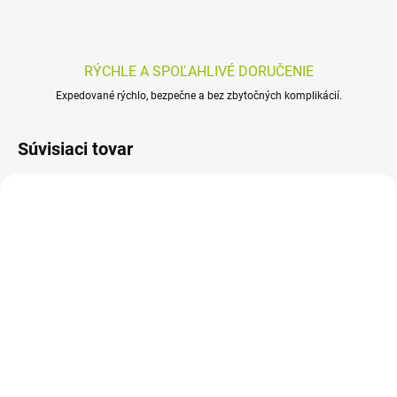
RÝCHLE A SPOĽAHLIVÉ DORUČENIE
Expedované rýchlo, bezpečne a bez zbytočných komplikácií.
Súvisiaci tovar
SKLADOM
SKLADOM
(>5 KS)
(>5 KS)
Astina Cur-Cum 30 ks
Astina Cur-Cum 60 ks
8,91 €
15,30 €