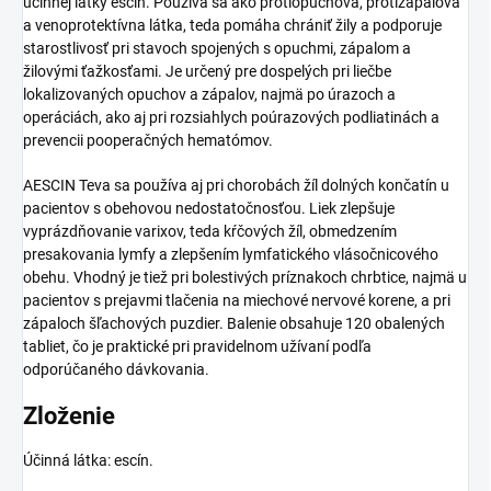
účinnej látky escín. Používa sa ako protiopuchová, protizápalová
a venoprotektívna látka, teda pomáha chrániť žily a podporuje
starostlivosť pri stavoch spojených s opuchmi, zápalom a
žilovými ťažkosťami. Je určený pre dospelých pri liečbe
lokalizovaných opuchov a zápalov, najmä po úrazoch a
operáciách, ako aj pri rozsiahlych poúrazových podliatinách a
prevencii pooperačných hematómov.
AESCIN Teva sa používa aj pri chorobách žíl dolných končatín u
pacientov s obehovou nedostatočnosťou. Liek zlepšuje
vyprázdňovanie varixov, teda kŕčových žíl, obmedzením
presakovania lymfy a zlepšením lymfatického vlásočnicového
obehu. Vhodný je tiež pri bolestivých príznakoch chrbtice, najmä u
pacientov s prejavmi tlačenia na miechové nervové korene, a pri
zápaloch šľachových puzdier. Balenie obsahuje 120 obalených
tabliet, čo je praktické pri pravidelnom užívaní podľa
odporúčaného dávkovania.
Zloženie
Účinná látka: escín.