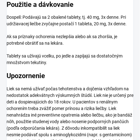
Použitie a dávkovanie
Dospelí: Podávajú sa 2 obalené tablety, tj. 40 mg, 3x denne. Pri
udržiavacej liečbe zvyčajne postačí 1 tableta, 20 mg, 3x denne.
Ak sa príznaky ochorenia nezlepšia alebo ak sa zhoršia, je
potrebné obrátiť sa na lekára.
Tablety sa užívajú vcelku, po jedle a zapíjajú sa dostatočným
množstvom tekutiny.
Upozornenie
Liek sa nemá užívať počas tehotenstva a dojčenia vzhľadom na
nedostatok adekvátnych výskumných štúdií. Liek nie je určený pre
deti a dospievajúcich do 18 rokov. U pacientov s renálnym
ochorením treba zvážiť pomer prínosu a rizika liečby. Liek
nenahrádza iné preventívne opatrenia alebo liečbu, ako je bandáž
nôh, použitie studenej vody alebo nosenie podporných pančúch
(podľa odporúčania lekára). Z dôvodu inkompatibilít sa liek
nesmie podávať spolu s aminoglykozidmi (napr. s gentamicínom)