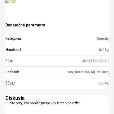
Dodatočné parametre
Kategória
:
Opuchy
Hmotnosť
:
0.1 kg
EAN
:
4024773097919
Dodatok
:
ung der (tuba Al) 1x100 g
ŠÚKL
:
86042
Diskusia
Buďte prvý, kto napíše príspevok k tejto položke.