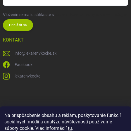
Vložením e-mailu súhlasíte s
podmienkami ochrany osobných údajov
Prihlásiť sa
KONTAKT
info
@
lekarenvkocke.sk
Facebook
lekarenvkocke
Na prispôsobenie obsahu a reklám, poskytovanie funkcií
sociálnych médií a analýzu návštevnosti používame
súbory cookie. Viac informácií
tu
.