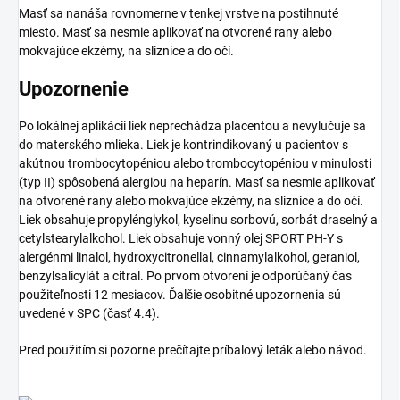
Masť sa nanáša rovnomerne v tenkej vrstve na postihnuté
miesto. Masť sa nesmie aplikovať na otvorené rany alebo
mokvajúce ekzémy, na sliznice a do očí.
Upozornenie
Po lokálnej aplikácii liek neprechádza placentou a nevylučuje sa
do materského mlieka. Liek je kontrindikovaný u pacientov s
akútnou trombocytopéniou alebo trombocytopéniou v minulosti
(typ II) spôsobená alergiou na heparín. Masť sa nesmie aplikovať
na otvorené rany alebo mokvajúce ekzémy, na sliznice a do očí.
Liek obsahuje propylénglykol, kyselinu sorbovú, sorbát draselný a
cetylstearylalkohol. Liek obsahuje vonný olej SPORT PH-Y s
alergénmi linalol, hydroxycitronellal, cinnamylalkohol, geraniol,
benzylsalicylát a citral. Po prvom otvorení je odporúčaný čas
použiteľnosti 12 mesiacov. Ďalšie osobitné upozornenia sú
uvedené v SPC (časť 4.4).
Pred použitím si pozorne prečítajte príbalový leták alebo návod.