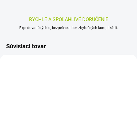
RÝCHLE A SPOĽAHLIVÉ DORUČENIE
Expedované rýchlo, bezpečne a bez zbytočných komplikácií.
Súvisiaci tovar
SKLADOM
SKLADOM
(>5 KS)
(>5 KS)
Astina Cur-Cum 30 ks
Astina Cur-Cum 60 ks
8,91 €
15,30 €