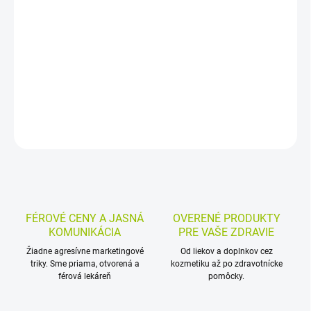
Masť s heparínom je určená na podpornú liečbu akútnych
opuchov po tupých poraneniach, ako sú pomliaždeniny a
podliatiny. Nanáša sa na kožu v tenkej vrstve 2–3× denne, najviac
10 dní.
DETAILNÉ INFORMÁCIE
MOŽNOSTI VRÁTENIA TOVARU
OPÝTAŤ SA
STRÁŽIŤ
FÉROVÉ CENY A JASNÁ
OVERENÉ PRODUKTY
KOMUNIKÁCIA
PRE VAŠE ZDRAVIE
Žiadne agresívne marketingové
Od liekov a doplnkov cez
triky. Sme priama, otvorená a
kozmetiku až po zdravotnícke
férová lekáreň
pomôcky.