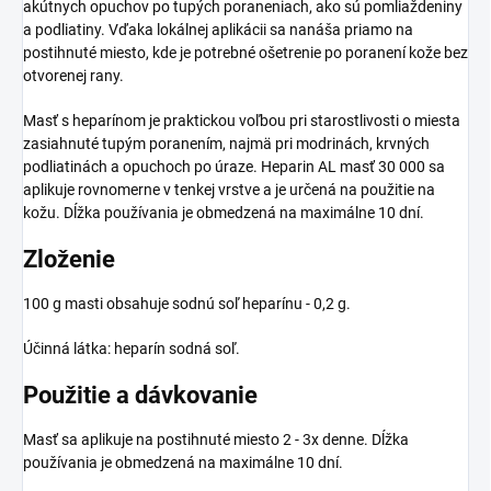
akútnych opuchov po tupých poraneniach, ako sú pomliaždeniny
a podliatiny. Vďaka lokálnej aplikácii sa nanáša priamo na
postihnuté miesto, kde je potrebné ošetrenie po poranení kože bez
otvorenej rany.
Masť s heparínom je praktickou voľbou pri starostlivosti o miesta
zasiahnuté tupým poranením, najmä pri modrinách, krvných
podliatinách a opuchoch po úraze. Heparin AL masť 30 000 sa
aplikuje rovnomerne v tenkej vrstve a je určená na použitie na
kožu. Dĺžka používania je obmedzená na maximálne 10 dní.
Zloženie
100 g masti obsahuje sodnú soľ heparínu - 0,2 g.
Účinná látka: heparín sodná soľ.
Použitie a dávkovanie
Masť sa aplikuje na postihnuté miesto 2 - 3x denne. Dĺžka
používania je obmedzená na maximálne 10 dní.