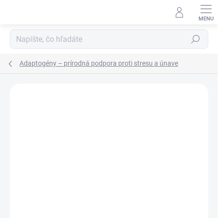
Prejsť
na
obsah
Hľadať
Adaptogény – prírodná podpora proti stresu a únave
Podrobnosti hodnotenia
Neohodnotené