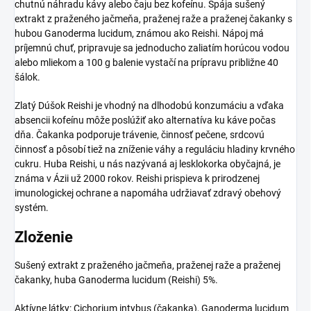
chutnú náhradu kávy alebo čaju bez kofeínu. Spája sušený
extrakt z praženého jačmeňa, praženej raže a praženej čakanky s
hubou Ganoderma lucidum, známou ako Reishi. Nápoj má
príjemnú chuť, pripravuje sa jednoducho zaliatím horúcou vodou
alebo mliekom a 100 g balenie vystačí na prípravu približne 40
šálok.
Zlatý Dúšok Reishi je vhodný na dlhodobú konzumáciu a vďaka
absencii kofeínu môže poslúžiť ako alternatíva ku káve počas
dňa. Čakanka podporuje trávenie, činnosť pečene, srdcovú
činnosť a pôsobí tiež na zníženie váhy a reguláciu hladiny krvného
cukru. Huba Reishi, u nás nazývaná aj lesklokorka obyčajná, je
známa v Ázii už 2000 rokov. Reishi prispieva k prirodzenej
imunologickej ochrane a napomáha udržiavať zdravý obehový
systém.
Zloženie
Sušený extrakt z praženého jačmeňa, praženej raže a praženej
čakanky, huba Ganoderma lucidum (Reishi) 5%.
Aktívne látky: Cichorium intybus (čakanka), Ganoderma lucidum