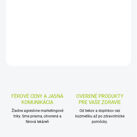
Instantný kávovinový nápoj s hubou Reishi je vhodnou náhradou
kávy alebo čaju bez kofeínu. Obsahuje extrakt z praženého
jačmeňa, raže a čakanky, pripravuje sa jednoducho zaliatím
horúcou vodou alebo mliekom.
DETAILNÉ INFORMÁCIE
MOŽNOSTI VRÁTENIA TOVARU
OPÝTAŤ SA
STRÁŽIŤ
FÉROVÉ CENY A JASNÁ
OVERENÉ PRODUKTY
KOMUNIKÁCIA
PRE VAŠE ZDRAVIE
Žiadne agresívne marketingové
Od liekov a doplnkov cez
triky. Sme priama, otvorená a
kozmetiku až po zdravotnícke
férová lekáreň
pomôcky.