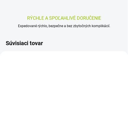
RÝCHLE A SPOĽAHLIVÉ DORUČENIE
Expedované rýchlo, bezpečne a bez zbytočných komplikácií.
Súvisiaci tovar
SKLADOM
SKLADOM
(>5 KS)
(>5 KS)
Adelle Davis Glutatión
AVROPA Cistus krétsky
cps – 60 kapsúl (30
50 ml
denných dávok) | silný
7,37 €