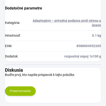
Dodatočné parametre
Adaptogény – prírodná podpora proti stresu a
Kategória
:
únave
Hmotnosť
:
0.1 kg
EAN
:
8588004552265
Dodatok
:
rozpustný nápoj 1x100 g
Diskusia
Buďte prvý, kto napíše príspevok k tejto položke.
Pridať komentár