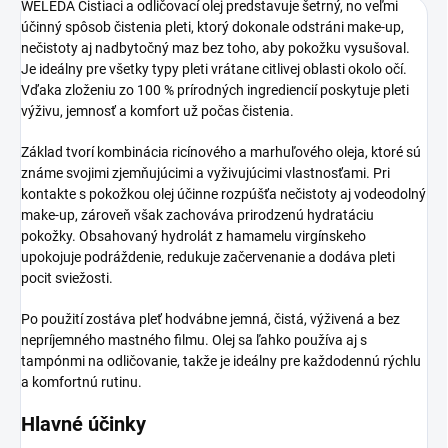
WELEDA Čistiaci a odličovací olej predstavuje šetrný, no veľmi
účinný spôsob čistenia pleti, ktorý dokonale odstráni make-up,
nečistoty aj nadbytočný maz bez toho, aby pokožku vysušoval.
Je ideálny pre všetky typy pleti vrátane citlivej oblasti okolo očí.
Vďaka zloženiu zo 100 % prírodných ingrediencií poskytuje pleti
výživu, jemnosť a komfort už počas čistenia.
Základ tvorí kombinácia ricínového a marhuľového oleja, ktoré sú
známe svojimi zjemňujúcimi a vyživujúcimi vlastnosťami. Pri
kontakte s pokožkou olej účinne rozpúšťa nečistoty aj vodeodolný
make-up, zároveň však zachováva prirodzenú hydratáciu
pokožky. Obsahovaný hydrolát z hamamelu virgínskeho
upokojuje podráždenie, redukuje začervenanie a dodáva pleti
pocit sviežosti.
Po použití zostáva pleť hodvábne jemná, čistá, výživená a bez
nepríjemného mastného filmu. Olej sa ľahko používa aj s
tampónmi na odličovanie, takže je ideálny pre každodennú rýchlu
a komfortnú rutinu.
Hlavné účinky