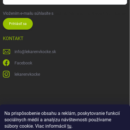
Vložením e-mailu súhlasíte s
podmienkami ochrany osobných údajov
Prihlásiť sa
KONTAKT
info
@
lekarenvkocke.sk
Facebook
lekarenvkocke
Na prispôsobenie obsahu a reklám, poskytovanie funkcií
sociálnych médií a analýzu návštevnosti používame
súbory cookie. Viac informácií
tu
.