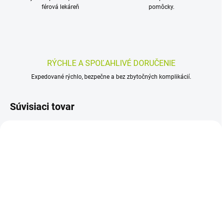
férová lekáreň
pomôcky.
RÝCHLE A SPOĽAHLIVÉ DORUČENIE
Expedované rýchlo, bezpečne a bez zbytočných komplikácií.
Súvisiaci tovar
SKLADOM
SKLADOM
(>5 KS)
(>5 KS)