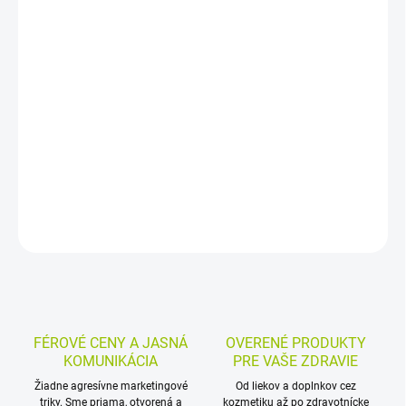
−
+
Pridať do košíka
Čistiaci a odličovací olej s ricínovým a marhuľovým olejom a
extraktom z hamamelu virgínskeho. Jemne odličuje tvár aj očné
okolie, nepresušuje pleť a po opláchnutí zanecháva jemný,
vyživený a svieži pocit.
DETAILNÉ INFORMÁCIE
MOŽNOSTI VRÁTENIA TOVARU
OPÝTAŤ SA
STRÁŽIŤ
FÉROVÉ CENY A JASNÁ
OVERENÉ PRODUKTY
KOMUNIKÁCIA
PRE VAŠE ZDRAVIE
Žiadne agresívne marketingové
Od liekov a doplnkov cez
triky. Sme priama, otvorená a
kozmetiku až po zdravotnícke