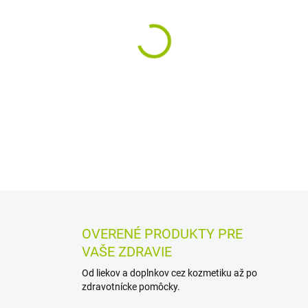
MÔŽEME DORUČIŤ DO:
12.8.2
−
+
Výživový doplnok s obsahom ž
tvorbe červených krviniek a h
činnosti imunitného systému
DETAILNÉ INFORMÁCIE
MOŽN
OPÝTAŤ SA
STRÁŽIŤ
OVERENÉ PRODUKTY PRE
VAŠE ZDRAVIE
Od liekov a doplnkov cez kozmetiku až po
zdravotnícke pomôcky.