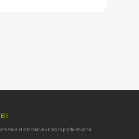
TER
eme zasielať informácie o nových produktoch na