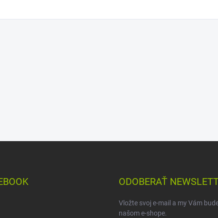
EBOOK
ODOBERAŤ NEWSLET
Vložte svoj e-mail a my Vám bud
našom e-shope.