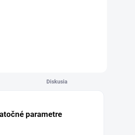
cena:
Do košíka
Výživový doplnok s draslíkom a
.
horčíkom v tabletách pre
g
dospelých na doplnenie príjmu
rúča
týchto minerálnych látok.
Neobsahuje cukor, laktózu ani
lepok a balenie obsahuje 30
tabliet.
Diskusia
atočné parametre