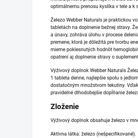
optimálnemu prenosu kyslíka v tele a k 
Železo Webber Naturals je praktickou voľ
tabletách na doplnenie bežnej stravy. Ž
a únavy, zohráva úlohu v procese delenia
premene, ktorá je dôležitá pre tvorbu en
mierne poklesnutých hodnôt hemoglobí
opatrení aj doplnenie stravy o suplemen
Výživový doplnok Webber Naturals Žele
1 tableta denne, najlepšie spolu s jedlom
dostatočným množstvom tekutiny. Vďaka
pravidelné dlhodobejšie dopĺňanie žel
Zloženie
Výživový doplnok obsahuje železo v mno
Aktívna látka: železo (nešpecifikované).