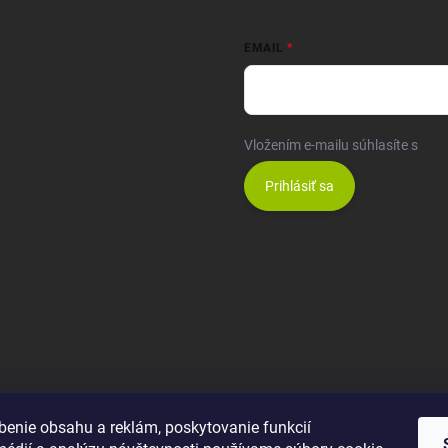
EMAIL
Vložením e-mailu súhlasíte s
pod
Prihlásiť sa
benie obsahu a reklám, poskytovanie funkcií