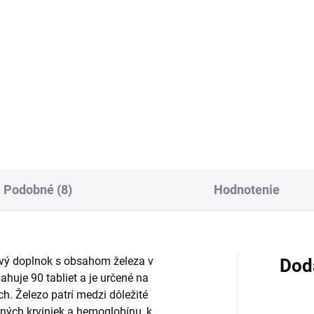
:
cena:
Do košíka
Do košíka
ivový doplnok s vitamínom K2
Výživový doplnok s kyselinou
a D3 vo forme tabliet.
hyalurónovou vo forme tabliet
mín K prispieva k udržaniu
Denná dávka obsahuje 100 m
málneho stavu kostí, vitamín
kyseliny hyalurónovej a odpo
odporuje vstrebávanie
sa užívať 1 tabletu denne.
ika a fosforu, činnosť...
Zloženie je čisto rastlinné,...
Podobné (8)
Hodnotenie
ový doplnok s obsahom železa v
Dod
huje 90 tabliet a je určené na
. Železo patrí medzi dôležité
vených krviniek a hemoglobínu, k