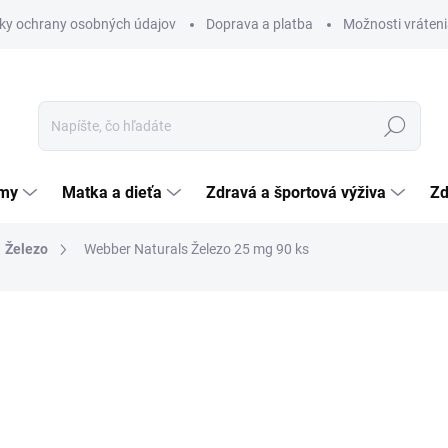
ky ochrany osobných údajov
Doprava a platba
Možnosti vráteni
Hľadať
émy
Matka a dieťa
Zdravá a športová výživa
Zd
Železo
Webber Naturals Železo 25 mg 90 ks
nia
ZNAČKA:
WN PHARMACEUTICALS LTD.
7,68 €
Jednotková
0,09 € / 1 ks
cena:
SKLADOM
(>5 KS)