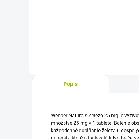
cena:
cena
Do košíka
Výživový doplnok s draslíkom a
Výž
horčíkom vo forme tabliet. Každá
MK7 
tableta obsahuje 30 mg draslíka a
Vita
8 mg horčíka, odporúčané
nor
dávkovanie je 3x denne 1 tableta
D p
zapitá dostatočným...
vápn
Popis
Webber Naturals Železo 25 mg je výživ
množstve 25 mg v 1 tablete. Balenie obsa
každodenné dopĺňanie železa u dospelých
minerály, ktoré prispievajú k tvorbe čer