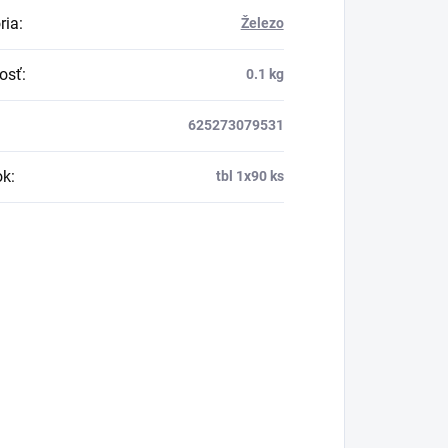
ria
:
Železo
osť
:
0.1 kg
625273079531
ok
:
tbl 1x90 ks