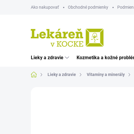
Prejsť
Ako nakupovať
Obchodné podmienky
Podmien
na
obsah
Lieky a zdravie
Kozmetika a kožné probl
Domov
Lieky a zdravie
Vitamíny a minerály
Neohodnotené
Podrobnosti hodnote