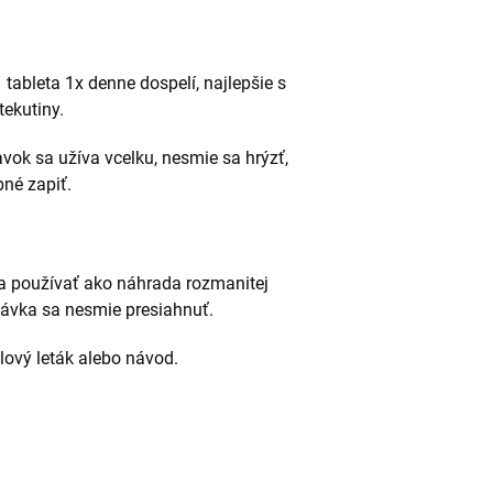
tableta 1x denne dospelí, najlepšie s
ekutiny.
avok sa užíva vcelku, nesmie sa hrýzť,
bné zapiť.
 používať ako náhrada rozmanitej
ávka sa nesmie presiahnuť.
alový leták alebo návod.