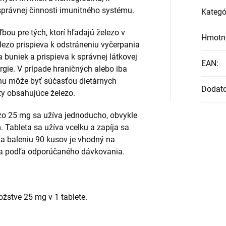
správnej činnosti imunitného systému.
Kategó
bou pre tých, ktorí hľadajú železo v
Hmotn
elezo prispieva k odstráneniu vyčerpania
 buniek a prispieva k správnej látkovej
EAN
:
ergie. V prípade hraničných alebo iba
nu môže byť súčasťou dietárnych
Dodat
ty obsahujúce železo.
zo 25 mg sa užíva jednoducho, obvykle
. Tableta sa užíva vcelku a zapíja sa
 baleniu 90 kusov je vhodný na
eza podľa odporúčaného dávkovania.
žstve 25 mg v 1 tablete.