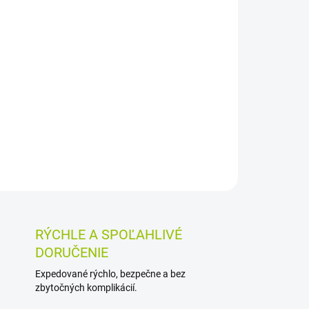
026
MOŽNOSTI DORUČENIA
Pridať do košíka
e tlmenie bolesti, zápalu a opuchu pri
olesti chrbta či športových úrazoch. Vtiera sa do
bí až 12 hodín.
OSTI VRÁTENIA TOVARU
RÝCHLE A SPOĽAHLIVÉ
DORUČENIE
Expedované rýchlo, bezpečne a bez
zbytočných komplikácií.