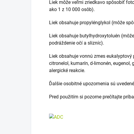
Liek môže veľmi zriedkavo spôsobiť foto
ako 1 z 10 000 osôb).
Liek obsahuje propylénglykol (môže spô
Liek obsahuje butylhydroxytoluén (môže
podráždenie očí a slizníc).
Liek obsahuje vonnú zmes eukalyptový p
citronelol, kumarín, d-limonén, eugenol, 
alergické reakcie.
Ďalšie osobitné upozornenia sú uvedené 
Pred použitím si pozorne prečítajte príb