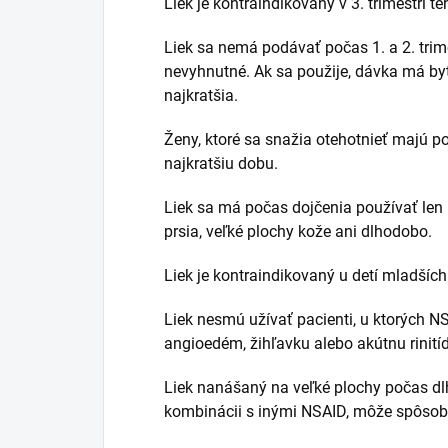
Liek je kontraindikovaný v 3. trimestri t
Liek sa nemá podávať počas 1. a 2. trime
nevyhnutné. Ak sa použije, dávka má byť
najkratšia.
Ženy, ktoré sa snažia otehotnieť majú p
najkratšiu dobu.
Liek sa má počas dojčenia používať len
prsia, veľké plochy kože ani dlhodobo.
Liek je kontraindikovaný u detí mladších
Liek nesmú užívať pacienti, u ktorých N
angioedém, žihľavku alebo akútnu rinití
Liek nanášaný na veľké plochy počas dl
kombinácii s inými NSAID, môže spôsob