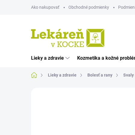
Prejsť
Ako nakupovať
Obchodné podmienky
Podmien
na
obsah
Lieky a zdravie
Kozmetika a kožné probl
Domov
Lieky a zdravie
Bolesť a rany
Svaly 
Neohodnotené
Podrobnosti hodnote