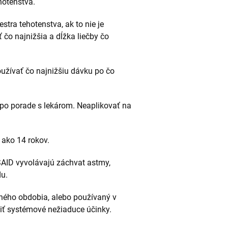
ehotenstva.
stra tehotenstva, ak to nie je
 čo najnižšia a dĺžka liečby čo
oužívať čo najnižšiu dávku po čo
 po porade s lekárom. Neaplikovať na
 ako 14 rokov.
SAID vyvolávajú záchvat astmy,
du.
hého obdobia, alebo používaný v
iť systémové nežiaduce účinky.