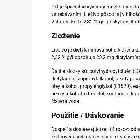
Gél je špeciálne vyvinutý na vtieranie 
vstrebávaním. Liečivo pôsobí aj v hlbo
Voltaren Forte 2,32 % gél poskytuje dlho
Zloženie
Liečivo je dietylamínová soľ diklofenaku
2,32 % gél obsahuje 23,2 mg dietylamíno
Ďalšie zložky sú: butylhydroxytoluén (E
dietylamín, izopropylalkohol, tekutý par
oleylalkohol, propylénglykol (E1520), e
benzylalkohol, citronelol, kumarín, d-limo
čistená voda.
Použitie / Dávkovanie
Dospelí a dospievajúci od 14 rokov: odp
zodpovedá veľkosti čerešne až vlašského