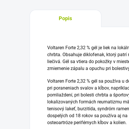
Popis
Voltaren Forte 2,32 % gél je liek na lokál
chrbta. Obsahuje diklofenak, ktorý patrí
liečivá. Gél sa vtiera do pokožky v mieste
zmiernenie zápalu a opuchu pri bolestiv
Voltaren Forte 2,32 % gél sa používa u 
pri poraneniach svalov a kĺbov, napríklad
pomliaždení, pri bolesti chrbta a športo
lokalizovaných formách reumatizmu mäkk
tenisový lakeť, burzitída, syndróm ramen
dospelých od 18 rokov sa používa aj na 
osteoartróze periférnych kĺbov a kolien.