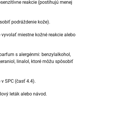
senzitívne reakcie (postihujú menej
sobiť podráždenie kože).
 vyvolať miestne kožné reakcie alebo
arfum s alergénmi: benzylalkohol,
geraniol, linalol, ktoré môžu spôsobiť
v SPC (časť 4.4).
alový leták alebo návod.