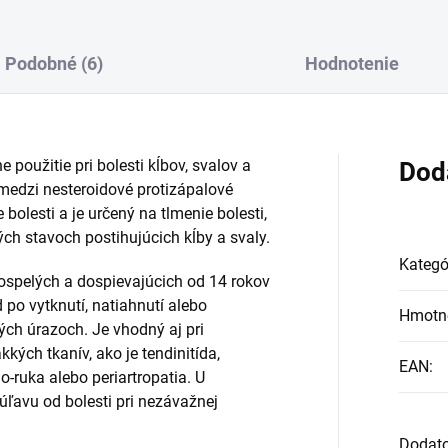
Podobné (6)
Hodnotenie
ne použitie pri bolesti kĺbov, svalov a
Dod
 medzi nesteroidové protizápalové
 bolesti a je určený na tlmenie bolesti,
ých stavoch postihujúcich kĺby a svaly.
Kategó
dospelých a dospievajúcich od 14 rokov
 po vytknutí, natiahnutí alebo
Hmotn
vých úrazoch. Je vhodný aj pri
ých tkanív, ako je tendinitída,
EAN
:
o-ruka alebo periartropatia. U
úľavu od bolesti pri nezávažnej
Dodat