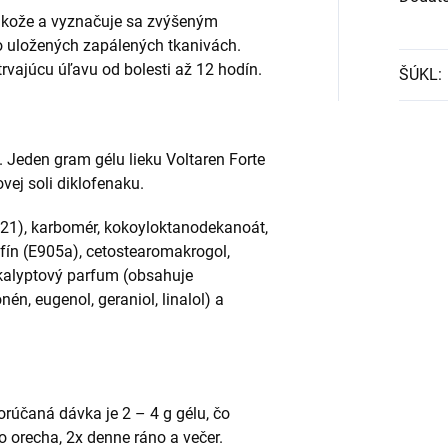
do kože a vyznačuje sa zvýšeným
ko uložených zapálených tkanivách.
trvajúcu úľavu od bolesti až 12 hodín.
ŠÚKL
:
. Jeden gram gélu lieku Voltaren Forte
vej soli diklofenaku.
321), karbomér, kokoyloktanodekanoát,
afín (E905a), cetostearomakrogol,
ukalyptový parfum (obsahuje
nén, eugenol, geraniol, linalol) a
orúčaná dávka je 2 – 4 g gélu, čo
 orecha, 2x denne ráno a večer.