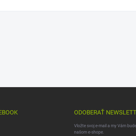
EBOOK
ODOBERAŤ NEWSLET
Vložte svoj e-mail a my Vám bud
našom e-shope.