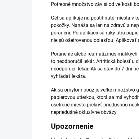
Potrebné množstvo závisí od veľkosti bol
Gél sa aplikuje na postihnuté miesta v t
pokožky. Nanáša sa len na zdravú a nep
poranení. Po aplikácii sa ruky utrú papi
nie sú ošetrovanou oblasťou. Aplikovať 
Poranenie alebo reumatizmus mäkkých tk
to neodporučil lekár. Artritická bolesť u 
neodporučil lekár. Ak sa stav do 7 dní ne
vyhľadať lekára.
Ak sa omylom použije veľké množstvo gél
papierovou utierkou, ktorá sa má vyhodi
ošetrené miesto prekryť priedušnou ne
nepriedušné okluzívne obväzy.
Upozornenie