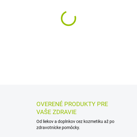
MÔŽEME DORUČIŤ DO:
12.8.2
−
+
Gél s diklofenakom na lokáln
poraneniach svalov a kĺbov, b
kože v mieste bolesti a pôso
DETAILNÉ INFORMÁCIE
MOŽN
OPÝTAŤ SA
STRÁŽIŤ
OVERENÉ PRODUKTY PRE
VAŠE ZDRAVIE
Od liekov a doplnkov cez kozmetiku až po
zdravotnícke pomôcky.