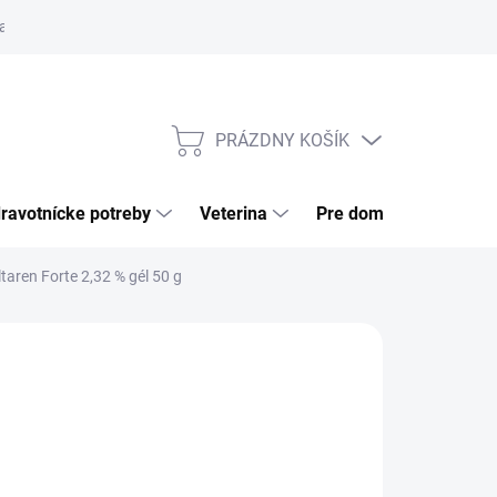
a tovaru
Odstúpenie od zmluvy
Pre firmy
Najčastejšie otázk
PRÁZDNY KOŠÍK
NÁKUPNÝ
KOŠÍK
ravotnícke potreby
Veterina
Pre domácnosť
taren Forte 2,32 % gél 50 g