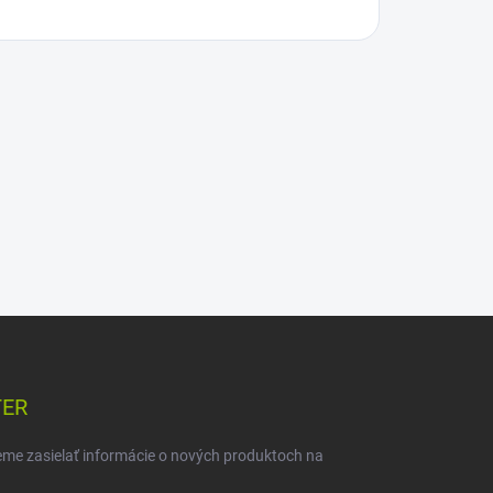
TER
eme zasielať informácie o nových produktoch na