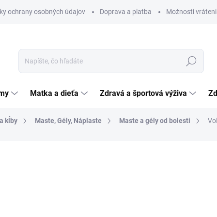
ky ochrany osobných údajov
Doprava a platba
Možnosti vráteni
Hľadať
émy
Matka a dieťa
Zdravá a športová výživa
Zd
a kĺby
Maste, Gély, Náplaste
Maste a gély od bolesti
Vol
nia
ZNAČKA:
GLAXOSMITHKLINE CONSUMER HEALTHCARE
12,18 €
Jednotková
24,36 € / 100 g
cena:
SKLADOM
(>5 KS)