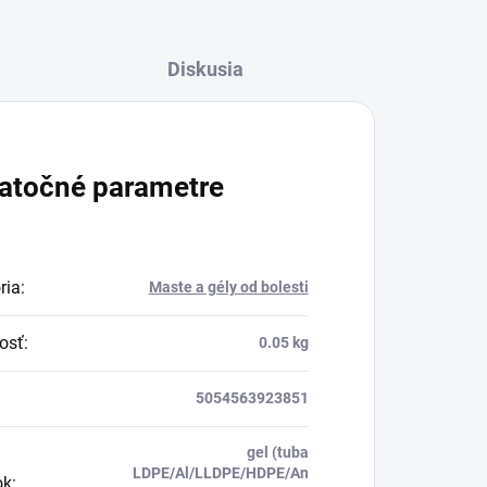
Diskusia
atočné parametre
ria
:
Maste a gély od bolesti
osť
:
0.05 kg
5054563923851
gel (tuba
LDPE/Al/LLDPE/HDPE/An
ok
: