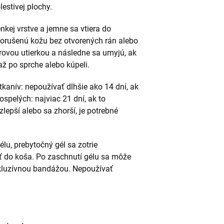
estivej plochy.
enkej vrstve a jemne sa vtiera do
orušenú kožu bez otvorených rán alebo
erovou utierkou a následne sa umyjú, ak
až po sprche alebo kúpeli.
anív: nepoužívať dlhšie ako 14 dní, ak
dospelých: najviac 21 dní, ak to
zlepší alebo sa zhorší, je potrebné
u, prebytočný gél sa zotrie
ť do koša. Po zaschnutí gélu sa môže
okluzívnou bandážou. Nepoužívať