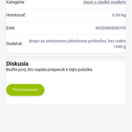
Kategória
:
slané a sladké maškrty
Hmotnosť
:
0.06 kg
EAN
:
4020400008709
drops so smotanovo jahodovou príchuťou, bez cukru
Dodatok
:
1x60 g
Diskusia
Buďte prvý, kto napíše príspevok k tejto položke.
Pridať komentár