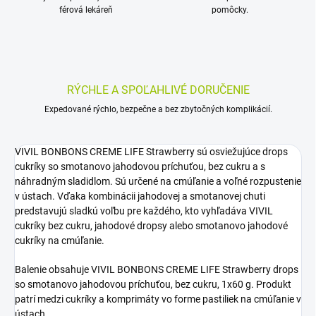
férová lekáreň
pomôcky.
RÝCHLE A SPOĽAHLIVÉ DORUČENIE
Expedované rýchlo, bezpečne a bez zbytočných komplikácií.
VIVIL BONBONS CREME LIFE Strawberry sú osviežujúce drops
cukríky so smotanovo jahodovou príchuťou, bez cukru a s
náhradným sladidlom. Sú určené na cmúľanie a voľné rozpustenie
v ústach. Vďaka kombinácii jahodovej a smotanovej chuti
predstavujú sladkú voľbu pre každého, kto vyhľadáva VIVIL
cukríky bez cukru, jahodové dropsy alebo smotanovo jahodové
cukríky na cmúľanie.
Balenie obsahuje VIVIL BONBONS CREME LIFE Strawberry drops
so smotanovo jahodovou príchuťou, bez cukru, 1x60 g. Produkt
patrí medzi cukríky a komprimáty vo forme pastiliek na cmúľanie v
ústach.