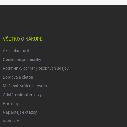
Z
á
p
ä
t
i
VŠETKO O NÁKUPE
e
Ako nakupovať
Obchodné podmienky
Podmienky ochrany osobných údajov
Doprava a platba
Možnosti vrátenia tovaru
Odstúpenie od zmluvy
Pre firmy
Najčastejšie otázky
Kontakty