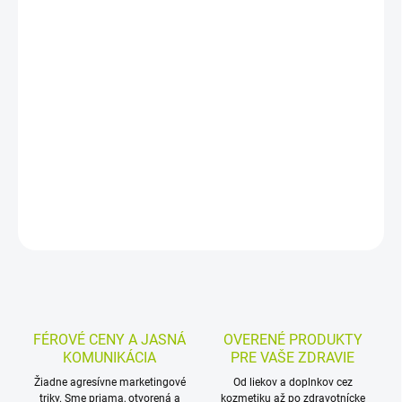
−
+
Pridať do košíka
Cukríky bez cukru so smotanovo jahodovou príchuťou sú určené
na cmúľanie a voľné rozpustenie v ústach. Kombinujú sladkú
jahodovú chuť so smotanovým tónom a obsahujú náhradné
sladidlo.
DETAILNÉ INFORMÁCIE
MOŽNOSTI VRÁTENIA TOVARU
OPÝTAŤ SA
STRÁŽIŤ
FÉROVÉ CENY A JASNÁ
OVERENÉ PRODUKTY
KOMUNIKÁCIA
PRE VAŠE ZDRAVIE
Žiadne agresívne marketingové
Od liekov a doplnkov cez
triky. Sme priama, otvorená a
kozmetiku až po zdravotnícke