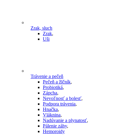
Zrak, sluch
Zrak
,
Uši
Trávenie a pečeň
Pečeň a žlčník
,
Probiotiká
,
Zápcha
,
Nevoľnosť a bolesť
,
Podpora trávenia
,
Hnačka
,
Vláknina
,
Nadúvanie a plynatosť
,
Pálenie záhy
,
Hemoroidy