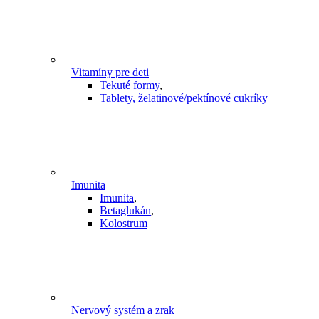
Vitamíny pre deti
Tekuté formy
,
Tablety, želatinové/pektínové cukríky
Imunita
Imunita
,
Betaglukán
,
Kolostrum
Nervový systém a zrak