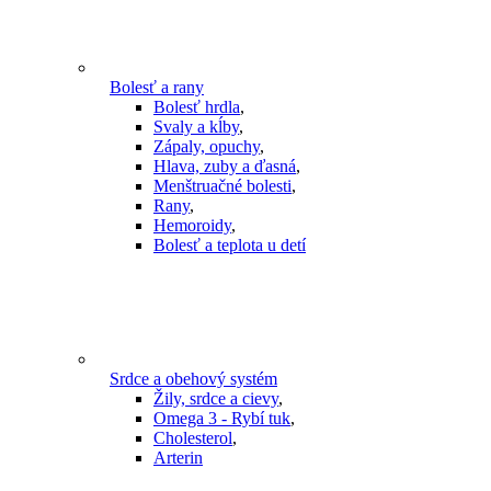
Bolesť a rany
Bolesť hrdla
,
Svaly a kĺby
,
Zápaly, opuchy
,
Hlava, zuby a ďasná
,
Menštruačné bolesti
,
Rany
,
Hemoroidy
,
Bolesť a teplota u detí
Srdce a obehový systém
Žily, srdce a cievy
,
Omega 3 - Rybí tuk
,
Cholesterol
,
Arterin