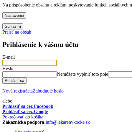
Na prispôsobenie obsahu a reklám, poskytovanie funkcií sociálnych 
Nastavenie
Súhlasím
Prejsť na obsah
Prihlásenie k vášmu účtu
E-mail
Heslo
Nemôžete vyplniť toto pole
Prihlásiť sa
Nová registrácia
Zabudnuté heslo
alebo
Prihlásiť sa cez Facebook
Prihlásiť sa cez Google
Pokračovať do košíka
Zákaznícka podpora:
info@lekarenvkocke.sk