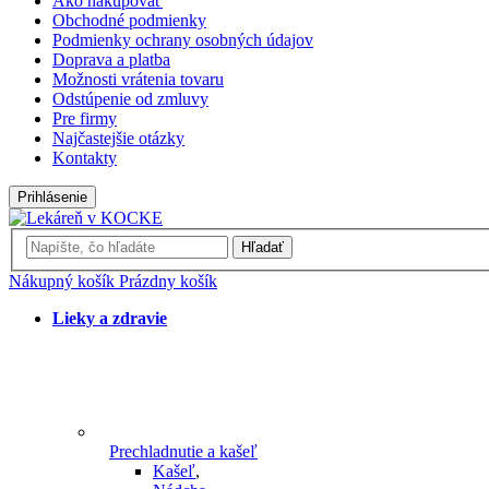
Ako nakupovať
Obchodné podmienky
Podmienky ochrany osobných údajov
Doprava a platba
Možnosti vrátenia tovaru
Odstúpenie od zmluvy
Pre firmy
Najčastejšie otázky
Kontakty
Prihlásenie
Hľadať
Nákupný košík
Prázdny košík
Lieky a zdravie
Prechladnutie a kašeľ
Kašeľ
,