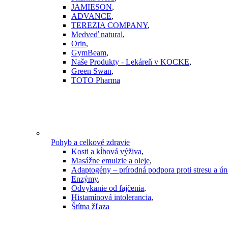
JAMIESON
,
ADVANCE
,
TEREZIA COMPANY
,
Medveď natural
,
Orin
,
GymBeam
,
Naše Produkty - Lekáreň v KOCKE
,
Green Swan
,
TOTO Pharma
Pohyb a celkové zdravie
Kosti a kĺbová výživa
,
Masážne emulzie a oleje
,
Adaptogény – prírodná podpora proti stresu a ú
Enzýmy
,
Odvykanie od fajčenia
,
Histamínová intolerancia
,
Štítna žľaza