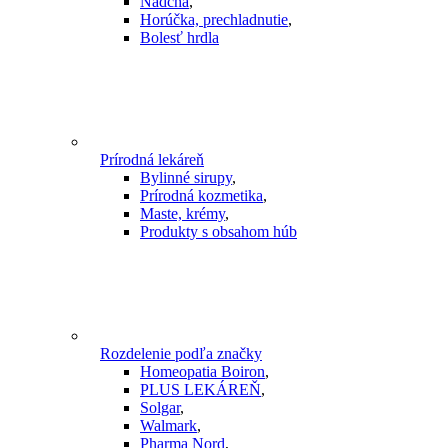
Nádcha
,
Horúčka, prechladnutie
,
Bolesť hrdla
Prírodná lekáreň
Bylinné sirupy
,
Prírodná kozmetika
,
Maste, krémy
,
Produkty s obsahom húb
Rozdelenie podľa značky
Homeopatia Boiron
,
PLUS LEKÁREŇ
,
Solgar
,
Walmark
,
Pharma Nord
,