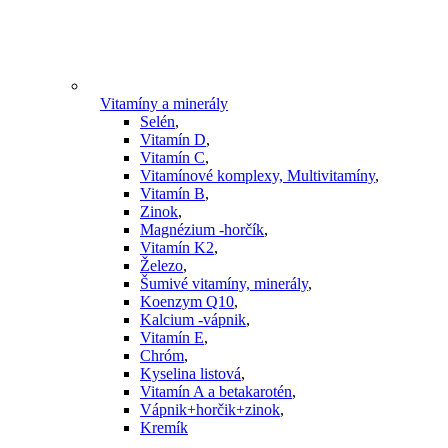
Vitamíny a minerály
Selén
,
Vitamín D
,
Vitamín C
,
Vitamínové komplexy, Multivitamíny
,
Vitamín B
,
Zinok
,
Magnézium -horčík
,
Vitamín K2
,
Železo
,
Šumivé vitamíny, minerály
,
Koenzym Q10
,
Kalcium -vápnik
,
Vitamín E
,
Chróm
,
Kyselina listová
,
Vitamín A a betakarotén
,
Vápnik+horčik+zinok
,
Kremík