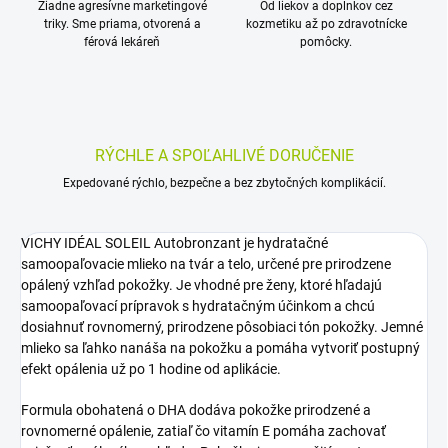
Žiadne agresívne marketingové
Od liekov a doplnkov cez
triky. Sme priama, otvorená a
kozmetiku až po zdravotnícke
férová lekáreň
pomôcky.
RÝCHLE A SPOĽAHLIVÉ DORUČENIE
Expedované rýchlo, bezpečne a bez zbytočných komplikácií.
VICHY IDÉAL SOLEIL Autobronzant je hydratačné
samoopaľovacie mlieko na tvár a telo, určené pre prirodzene
opálený vzhľad pokožky. Je vhodné pre ženy, ktoré hľadajú
samoopaľovací prípravok s hydratačným účinkom a chcú
dosiahnuť rovnomerný, prirodzene pôsobiaci tón pokožky. Jemné
mlieko sa ľahko nanáša na pokožku a pomáha vytvoriť postupný
efekt opálenia už po 1 hodine od aplikácie.
Formula obohatená o DHA dodáva pokožke prirodzené a
rovnomerné opálenie, zatiaľ čo vitamín E pomáha zachovať