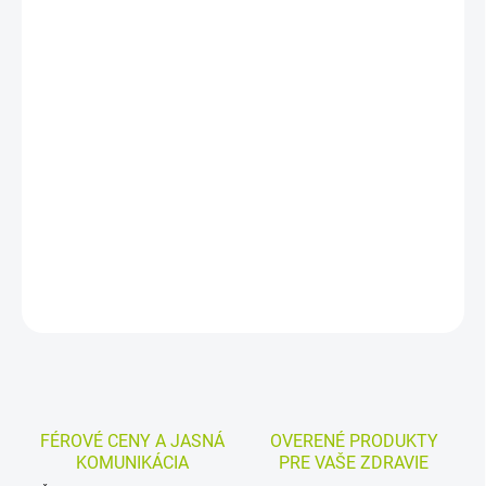
DORUČENIA
−
+
Pridať do košíka
Samoopaľovacie mlieko na tvár a telo pomáha dosiahnuť
prirodzene opálený a rovnomerný tón pokožky už po 1 hodine od
aplikácie. Formula s DHA a vitamínom E zároveň hydratuje
pokožku počas 8 hodín.
DETAILNÉ INFORMÁCIE
MOŽNOSTI VRÁTENIA TOVARU
OPÝTAŤ SA
STRÁŽIŤ
FÉROVÉ CENY A JASNÁ
OVERENÉ PRODUKTY
KOMUNIKÁCIA
PRE VAŠE ZDRAVIE