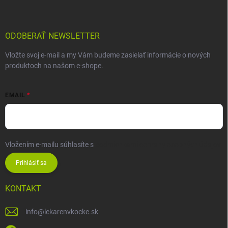
ODOBERAŤ NEWSLETTER
Vložte svoj e-mail a my Vám budeme zasielať informácie o nových
produktoch na našom e-shope.
EMAIL
Vložením e-mailu súhlasíte s
podmienkami ochrany osobných údajov
Prihlásiť sa
KONTAKT
info
@
lekarenvkocke.sk