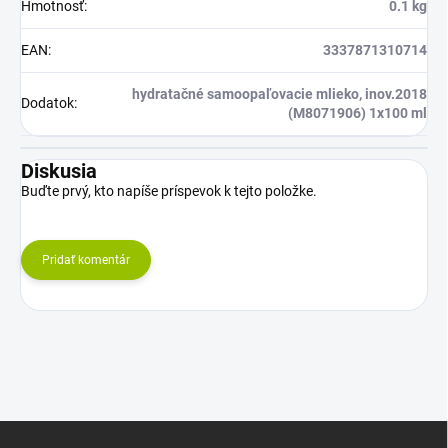
Hmotnosť
:
0.1 kg
EAN
:
3337871310714
hydratačné samoopaľovacie mlieko, inov.2018
Dodatok
:
(M8071906) 1x100 ml
Diskusia
Buďte prvý, kto napíše príspevok k tejto položke.
Pridať komentár
Z