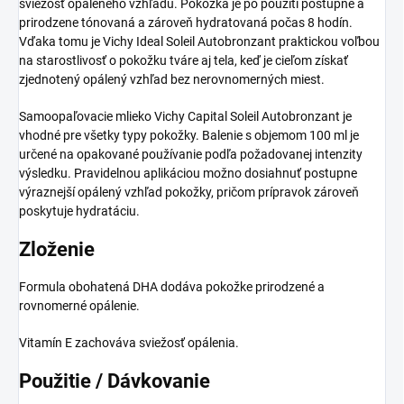
sviežosť opáleného vzhľadu. Pokožka je po použití postupne a
prirodzene tónovaná a zároveň hydratovaná počas 8 hodín.
Vďaka tomu je Vichy Ideal Soleil Autobronzant praktickou voľbou
na starostlivosť o pokožku tváre aj tela, keď je cieľom získať
zjednotený opálený vzhľad bez nerovnomerných miest.
Samoopaľovacie mlieko Vichy Capital Soleil Autobronzant je
vhodné pre všetky typy pokožky. Balenie s objemom 100 ml je
určené na opakované používanie podľa požadovanej intenzity
výsledku. Pravidelnou aplikáciou možno dosiahnuť postupne
výraznejší opálený vzhľad pokožky, pričom prípravok zároveň
poskytuje hydratáciu.
Zloženie
Formula obohatená DHA dodáva pokožke prirodzené a
rovnomerné opálenie.
Vitamín E zachováva sviežosť opálenia.
Použitie / Dávkovanie