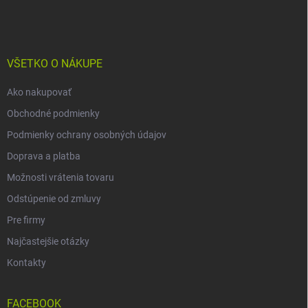
á
p
ä
t
i
VŠETKO O NÁKUPE
e
Ako nakupovať
Obchodné podmienky
Podmienky ochrany osobných údajov
Doprava a platba
Možnosti vrátenia tovaru
Odstúpenie od zmluvy
Pre firmy
Najčastejšie otázky
Kontakty
FACEBOOK