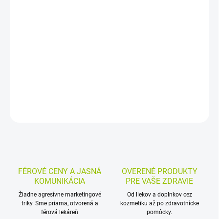
−
+
Pridať do košíka
Výživový doplnok na močové cesty vo forme tabliet spája
manózu, kanadskú brusnicu, zlatobyľ, pŕhľavu, zelený čaj a živé
kultúry Lactobacillus acidophilus. Balenie obsahuje 60 tabliet na
pohodlné každodenné užívanie.
DETAILNÉ INFORMÁCIE
MOŽNOSTI VRÁTENIA TOVARU
OPÝTAŤ SA
STRÁŽIŤ
FÉROVÉ CENY A JASNÁ
OVERENÉ PRODUKTY
KOMUNIKÁCIA
PRE VAŠE ZDRAVIE
Žiadne agresívne marketingové
Od liekov a doplnkov cez
triky. Sme priama, otvorená a
kozmetiku až po zdravotnícke
férová lekáreň
pomôcky.