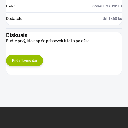
EAN
:
8594015705613
Dodatok
:
tbl 1x60 ks
Diskusia
Buďte prvý, kto napíše príspevok k tejto položke.
Pridať komentár
Z
á
p