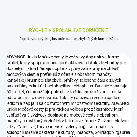
RÝCHLE A SPOĽAHLIVÉ DORUČENIE
Expedované rýchlo, bezpečne a bez zbytočných komplikácií.
ADVANCE Urixin Močové cesty je výživový doplnok vo forme
tabliet, ktorý spája kombináciu 6 aktívnych látok. Je vhodný pre
dospelých, ktorí hľadajú doplnok výživy zameraný na oblasť
močových ciest a preferujú zloženie s obsahom manózy,
kanadskej brusnice, zlatobyle, pŕhľavy, zeleného čaju a živých
bakteriálnych kultúr Lactobacillus acidophilus. Balenie obsahuje
60 tabliet, čo umožňuje pohodlné každodenné užívanie podľa
odporúčaného dávkovania. Tablety sa užívajú vcelku spolu s
jedlom a zapíjajú sa dostatočným množstvom tekutiny. ADVANCE
Urixin Močové cesty je praktickou voľbou pre zákazníkov, ktorí
vyhľadávajú výživový doplnok na močové cesty s obsahom
manózy a rastlinných zložiek v tabletovej forme. Zloženie Aktívne
látky: Camellia (Thea) sinensis (zelený čaj), Lactobacillus
acidophilus (živé bakteriálne kultúry), manóza, Solidago virgaurea