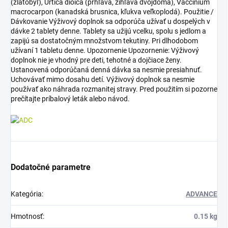
(zlatobyľ), Urtica dioica (pŕhľava, žihľava dvojdomá), Vaccinium
macrocarpon (kanadská brusnica, kľukva veľkoplodá). Použitie /
Dávkovanie Výživový doplnok sa odporúča užívať u dospelých v
dávke 2 tablety denne. Tablety sa užijú vcelku, spolu s jedlom a
zapijú sa dostatočným množstvom tekutiny. Pri dlhodobom
užívaní 1 tabletu denne. Upozornenie Upozornenie: Výživový
doplnok nie je vhodný pre deti, tehotné a dojčiace ženy.
Ustanovená odporúčaná denná dávka sa nesmie presiahnuť.
Uchovávať mimo dosahu detí. Výživový doplnok sa nesmie
používať ako náhrada rozmanitej stravy. Pred použitím si pozorne
prečítajte príbalový leták alebo návod.
Dodatočné parametre
Kategória
:
ADVANCE
Hmotnosť
:
0.15 kg