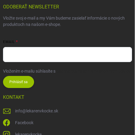
ODOBERAŤ NEWSLETTER
Vložte svoj e-mail a my Vám budeme zasielať informácie o nových
produktoch na našom e-shope.
EMAIL
Vložením e-mailu súhlasíte s
podmienkami ochrany osobných údajov
Prihlásiť sa
KONTAKT
info
@
lekarenvkocke.sk
Facebook
lekarenvkocke