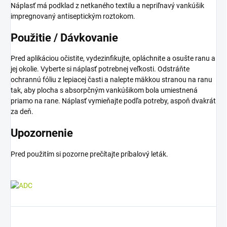
Náplasť má podklad z netkaného textilu a nepriľnavý vankúšik
impregnovaný antiseptickým roztokom.
Použitie / Dávkovanie
Pred aplikáciou očistite, vydezinfikujte, opláchnite a osušte ranu a
jej okolie. Vyberte si náplasť potrebnej veľkosti. Odstráňte
ochrannú fóliu z lepiacej časti a nalepte mäkkou stranou na ranu
tak, aby plocha s absorpčným vankúšikom bola umiestnená
priamo na rane. Náplasť vymieňajte podľa potreby, aspoň dvakrát
za deň.
Upozornenie
Pred použitím si pozorne prečítajte príbalový leták.