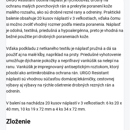
ochranu malých povrchových rán a prekrytie poranení kože
malého rozsahu, ako sú drobné rezné rany a odreniny. Praktické
balenie obsahuje 20 kusov náplastí v 3 veľkostiach, vďaka čomu
si možno zvoliť vhodný rozmer podľa miesta poranenia. Náplasť
je odolná, textilná, priedušná a hypoalergénna, preto je vhodná na
bežné použitie pri drobných poraneniach kože.
Vďaka podkladu z netkaného textilu je náplasť pružná a dá sa
použiť aj na malé kĺby, napríklad na prsty. Priedušné vyhotovenie
umožňuje dýchanie pokožky a nepriľnavý vankúšik sa nelepí na
ranu. Vankúšik je impregnovaný antiseptickým roztokom, ktorý
pôsobí ako antimikrobiálna ochrana rán. URGO Resistant
náplasti sú vhodnou súčasťou domácej lekárničky, cestovnej
výbavy aj výbavy na rýchle ošetrenie drobných rezných rán a
odrenín.
V balení sa nachádza 20 kusov náplastí v 3 veľkostiach: 6 ks 20 x
40 mm, 10 ks 19 x 72 mm a 4 ks 34 x 72 mm.
Zloženie