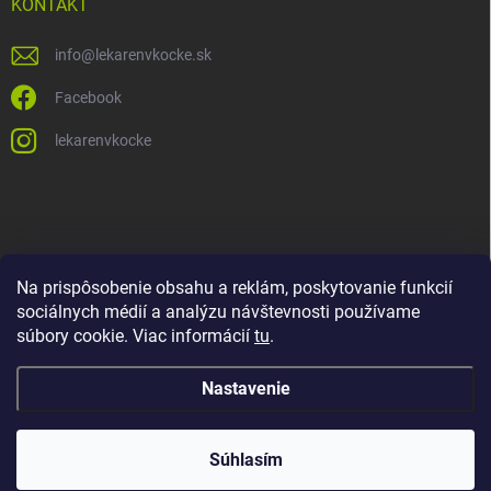
KONTAKT
info
@
lekarenvkocke.sk
Facebook
lekarenvkocke
Na prispôsobenie obsahu a reklám, poskytovanie funkcií
sociálnych médií a analýzu návštevnosti používame
súbory cookie. Viac informácií
tu
.
Nastavenie
Súhlasím
Copyright 2026
Lekáreň v KOCKE
. Všetky práva vyhradené.
Upraviť
nastavenie cookies