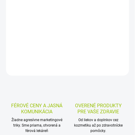
−
+
Pridať do košíka
Odolná textilná náplasť na ochranu malých povrchových rán,
drobných rezov a odrenín. Je priedušná, hypoalergénna a vhodná
aj na malé kĺby, napríklad na prsty; balenie obsahuje 20 kusov v 3
veľkostiach.
DETAILNÉ INFORMÁCIE
MOŽNOSTI VRÁTENIA TOVARU
OPÝTAŤ SA
STRÁŽIŤ
FÉROVÉ CENY A JASNÁ
OVERENÉ PRODUKTY
KOMUNIKÁCIA
PRE VAŠE ZDRAVIE
Žiadne agresívne marketingové
Od liekov a doplnkov cez
triky. Sme priama, otvorená a
kozmetiku až po zdravotnícke
férová lekáreň
pomôcky.