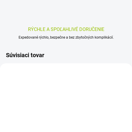
RÝCHLE A SPOĽAHLIVÉ DORUČENIE
Expedované rýchlo, bezpečne a bez zbytočných komplikácií.
Súvisiaci tovar
SKLADOM
SKLADOM
(>5 KS)
(>5 KS)
Master Aid Cutiflex Med
COSMOS Cievková