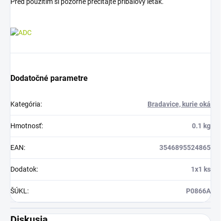
Pred použitím si pozorne prečítajte príbalový leták.
Dodatočné parametre
Kategória
:
Bradavice, kurie oká
Hmotnosť
:
0.1 kg
EAN
:
3546895524865
Dodatok
:
1x1 ks
ŠÚKL
:
P0866A
Diskusia