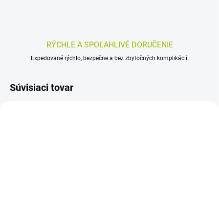
RÝCHLE A SPOĽAHLIVÉ DORUČENIE
Expedované rýchlo, bezpečne a bez zbytočných komplikácií.
Súvisiaci tovar
SKLADOM
SKLADOM
(>5 KS)
(>5 KS)
URGO Coricide Na kurie
3M SPOFAPLAST č.183
oká 12 ks
Náplasť na kurie oká 6