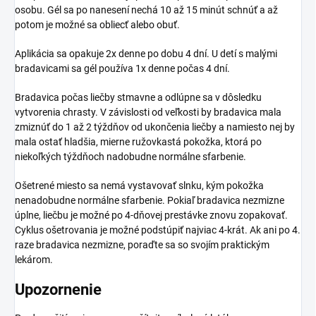
osobu. Gél sa po nanesení nechá 10 až 15 minút schnúť a až
potom je možné sa obliecť alebo obuť.
Aplikácia sa opakuje 2x denne po dobu 4 dní. U detí s malými
bradavicami sa gél používa 1x denne počas 4 dní.
Bradavica počas liečby stmavne a odlúpne sa v dôsledku
vytvorenia chrasty. V závislosti od veľkosti by bradavica mala
zmiznúť do 1 až 2 týždňov od ukončenia liečby a namiesto nej by
mala ostať hladšia, mierne ružovkastá pokožka, ktorá po
niekoľkých týždňoch nadobudne normálne sfarbenie.
Ošetrené miesto sa nemá vystavovať slnku, kým pokožka
nenadobudne normálne sfarbenie. Pokiaľ bradavica nezmizne
úplne, liečbu je možné po 4-dňovej prestávke znovu zopakovať.
Cyklus ošetrovania je možné podstúpiť najviac 4-krát. Ak ani po 4.
raze bradavica nezmizne, poraďte sa so svojím praktickým
lekárom.
Upozornenie