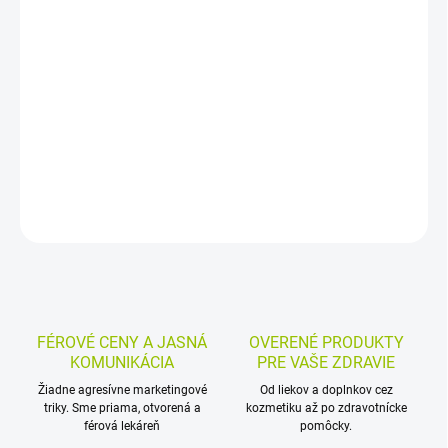
Zdravotnícka pomôcka vo forme gélu na ošetrenie obyčajných a
plantárnych bradavíc na rukách a nohách. Pôsobí exfoliačne,
pomáha odlupovať vrstvy kože a presný aplikátor umožňuje
cielené nanášanie priamo na bradavicu.
DETAILNÉ INFORMÁCIE
MOŽNOSTI VRÁTENIA TOVARU
OPÝTAŤ SA
STRÁŽIŤ
FÉROVÉ CENY A JASNÁ
OVERENÉ PRODUKTY
KOMUNIKÁCIA
PRE VAŠE ZDRAVIE
Žiadne agresívne marketingové
Od liekov a doplnkov cez
triky. Sme priama, otvorená a
kozmetiku až po zdravotnícke
férová lekáreň
pomôcky.