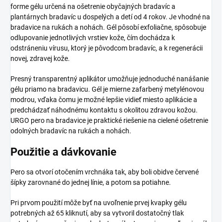
forme gélu určená na ošetrenie obyčajných bradavíc a
plantárnych bradavíc u dospelých a detí od 4 rokov. Je vhodné na
bradavice na rukách a nohách. Gél pôsobí exfoliačne, spôsobuje
odlupovanie jednotlivých vrstiev kože, čím dochádza k
odstráneniu vírusu, ktorý je pôvodcom bradavíc, a k regenerácii
novej, zdravej kože.
Presný transparentný aplikátor umožňuje jednoduché nanášanie
gélu priamo na bradavicu. Gél je mierne zafarbený metylénovou
modrou, vďaka čomu je možné lepšie vidieť miesto aplikácie a
predchádzať náhodnému kontaktu s okolitou zdravou kožou.
URGO pero na bradavice je praktické riešenie na cielené ošetrenie
odolných bradavíc na rukách a nohách.
Použitie a dávkovanie
Pero sa otvorí otočením vrchnáka tak, aby boli obidve červené
šípky zarovnané do jednej línie, a potom sa potiahne.
Pri prvom použití môže byť na uvoľnenie prvej kvapky gélu
potrebných až 65 kliknutí, aby sa vytvoril dostatočný tlak