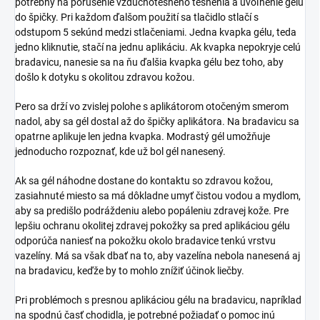
potrebný na porušenie vzduchotesného tesnenia a uvoľnenie gélu
do špičky. Pri každom ďalšom použití sa tlačidlo stlačí s
odstupom 5 sekúnd medzi stlačeniami. Jedna kvapka gélu, teda
jedno kliknutie, stačí na jednu aplikáciu. Ak kvapka nepokryje celú
bradavicu, nanesie sa na ňu ďalšia kvapka gélu bez toho, aby
došlo k dotyku s okolitou zdravou kožou.
Pero sa drží vo zvislej polohe s aplikátorom otočeným smerom
nadol, aby sa gél dostal až do špičky aplikátora. Na bradavicu sa
opatrne aplikuje len jedna kvapka. Modrastý gél umožňuje
jednoducho rozpoznať, kde už bol gél nanesený.
Ak sa gél náhodne dostane do kontaktu so zdravou kožou,
zasiahnuté miesto sa má dôkladne umyť čistou vodou a mydlom,
aby sa predišlo podráždeniu alebo popáleniu zdravej kože. Pre
lepšiu ochranu okolitej zdravej pokožky sa pred aplikáciou gélu
odporúča naniesť na pokožku okolo bradavice tenkú vrstvu
vazelíny. Má sa však dbať na to, aby vazelína nebola nanesená aj
na bradavicu, keďže by to mohlo znížiť účinok liečby.
Pri problémoch s presnou aplikáciou gélu na bradavicu, napríklad
na spodnú časť chodidla, je potrebné požiadať o pomoc inú