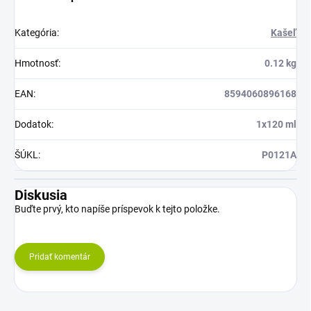
Kategória
:
Kašeľ
Hmotnosť
:
0.12 kg
EAN
:
8594060896168
Dodatok
:
1x120 ml
ŠÚKL
:
P0121A
Diskusia
Buďte prvý, kto napíše príspevok k tejto položke.
Pridať komentár