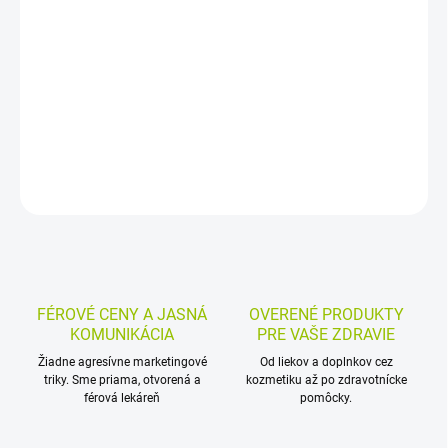
Sirup na kašeľ pre dospelých a deti od 12 rokov pôsobí
mechanicky tak, že pokrýva podráždenú sliznicu hltana a
upokojuje ju. Pomáha pri suchom dráždivom aj prieduškovom
kašli.
DETAILNÉ INFORMÁCIE
MOŽNOSTI VRÁTENIA TOVARU
OPÝTAŤ SA
STRÁŽIŤ
FÉROVÉ CENY A JASNÁ
OVERENÉ PRODUKTY
KOMUNIKÁCIA
PRE VAŠE ZDRAVIE
Žiadne agresívne marketingové
Od liekov a doplnkov cez
triky. Sme priama, otvorená a
kozmetiku až po zdravotnícke
férová lekáreň
pomôcky.