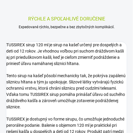
RÝCHLE A SPOĽAHLIVÉ DORUČENIE
Expedované rýchlo, bezpečne a bez zbytočných komplikácií.
TUSSIREX sirup 120 ml je sirup na kašeľ určený pre dospelých a
deti od 12 rokov. Je vhodnou voľbou pri suchom dráždivom kašli
aj pri prieduškovom kašli, keď je cieľom zmierniť podráždenie a
priniesť úľavu namáhanej sliznici hltana.
Tento sirup na kašeľ pôsobí mechanicky tak, že pokrýva zapálenú
sliznicu hltana a tým ju upokojuje. Slizové látky vytvárajú fyzickú
ochrannú vrstvu, ktorá chráni sliznicu pred cudzími telesami.
Vďaka tomu TUSSIREX sirup pomáha prinášať úľavu od suchého
dráždivého kašľa a zároveň umožňuje zotavenie podráždenej
sliznice.
TUSSIREX je dostupný vo forme sirupu, čo umožňuje jednoduché
perorálne podanie. Balenie s objemom 120 ml je praktické pri
riešení kašľa u dospelých a detí od 12 rokov. Produkt patrí medzi