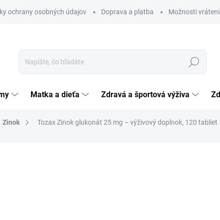
ky ochrany osobných údajov
Doprava a platba
Možnosti vráteni
Hľadať
émy
Matka a dieťa
Zdravá a športová výživa
Zd
Zinok
Tozax Zinok glukonát 25 mg – výživový doplnok, 120 tabliet
nia
ZNAČKA:
LAVERNA TRADE, S.R.O.
5,87 €
Jednotková
0,05 € / 1 ks
cena:
SKLADOM
(>5 KS)