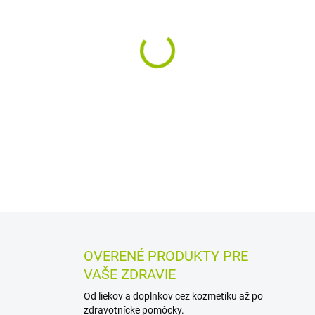
MÔŽEME DORUČIŤ DO:
11.8.2
−
+
Výživový doplnok so zinkom v
správnemu fungovaniu imuni
zinku vo forme glukonátu zin
tabletu denne.
DETAILNÉ INFORMÁCIE
MOŽN
OPÝTAŤ SA
STRÁŽIŤ
OVERENÉ PRODUKTY PRE
VAŠE ZDRAVIE
Od liekov a doplnkov cez kozmetiku až po
zdravotnícke pomôcky.