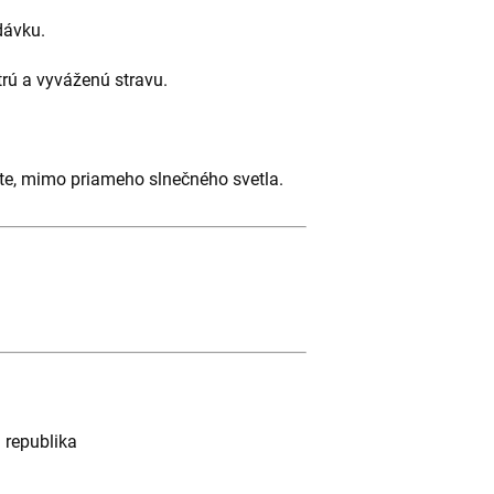
dávku.
rú a vyváženú stravu.
lote, mimo priameho slnečného svetla.
á republika