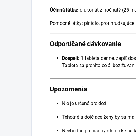
Účinná látka:
glukonát zinočnatý (25 mg 
Pomocné látky: plnidlo, protihrudkujúce l
Odporúčané dávkovanie
Dospelí:
1 tableta denne, zapiť d
Tableta sa prehĺta celá, bez žuvani
Upozornenia
Nie je určené pre deti.
Tehotné a dojčiace ženy by sa mal
Nevhodné pre osoby alergické na k