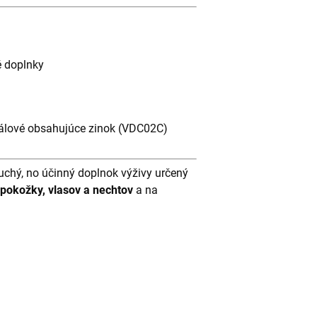
é doplnky
rálové obsahujúce zinok (VDC02C)
uchý, no účinný doplnok výživy určený
 pokožky, vlasov a nechtov
a na