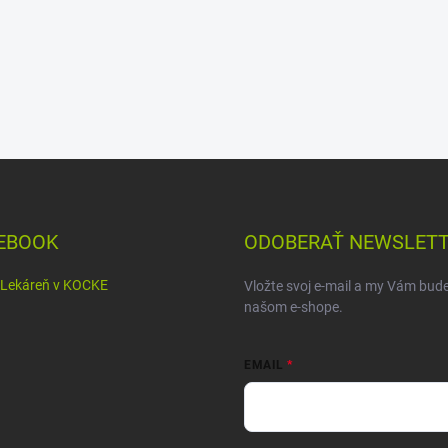
EBOOK
ODOBERAŤ NEWSLET
Lekáreň v KOCKE
Vložte svoj e-mail a my Vám bud
našom e-shope.
EMAIL