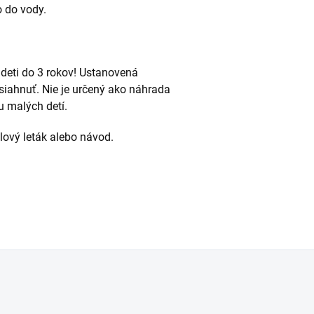
o do vody.
 deti do 3 rokov! Ustanovená
iahnuť. Nie je určený ako náhrada
u malých detí.
alový leták alebo návod.