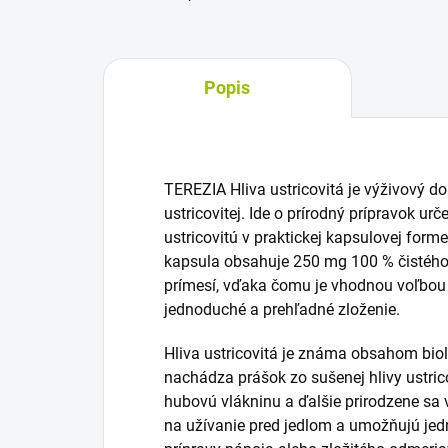
Popis
TEREZIA Hliva ustricovitá je výživový d
ustricovitej. Ide o prírodný prípravok urč
ustricovitú v praktickej kapsulovej for
kapsula obsahuje 250 mg 100 % čistého p
prímesí, vďaka čomu je vhodnou voľbou p
jednoduché a prehľadné zloženie.
Hliva ustricovitá je známa obsahom biol
nachádza prášok zo sušenej hlivy ustrico
hubovú vlákninu a ďalšie prirodzene sa 
na užívanie pred jedlom a umožňujú je