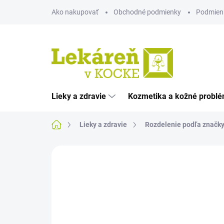
Prejsť
Ako nakupovať
Obchodné podmienky
Podmien
na
obsah
Lieky a zdravie
Kozmetika a kožné probl
Domov
Lieky a zdravie
Rozdelenie podľa značk
Neohodnotené
Podrobnosti hodnote