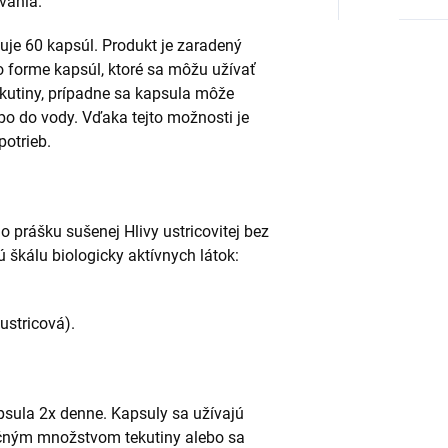
vania.
uje 60 kapsúl. Produkt je zaradený
o forme kapsúl, ktoré sa môžu užívať
kutiny, prípadne sa kapsula môže
ebo do vody. Vďaka tejto možnosti je
potrieb.
prášku sušenej Hlivy ustricovitej bez
ú škálu biologicky aktívnych látok:
 ustricová).
psula 2x denne. Kapsuly sa užívajú
točným množstvom tekutiny alebo sa