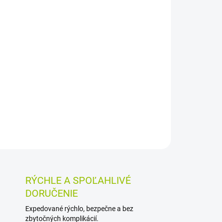
026
MOŽNOSTI DORUČENIA
Pridať do košíka
tricovitou vo forme kapsúl. Každá kapsula
o prášku sušenej hlivy bez prímesí, s
 betaglukánmi a hubovou vlákninou. Balenie
OSTI VRÁTENIA TOVARU
RÝCHLE A SPOĽAHLIVÉ
DORUČENIE
Expedované rýchlo, bezpečne a bez
zbytočných komplikácií.