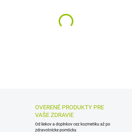
MÔŽEME DORUČIŤ DO:
11.8.2
−
+
Výživový doplnok s hlivou us
obsahuje 250 mg 100 % čistéh
prirodzene sa vyskytujúcimi
obsahuje 60 kapsúl.
DETAILNÉ INFORMÁCIE
MOŽN
OPÝTAŤ SA
STRÁŽIŤ
OVERENÉ PRODUKTY PRE
VAŠE ZDRAVIE
Od liekov a doplnkov cez kozmetiku až po
zdravotnícke pomôcky.