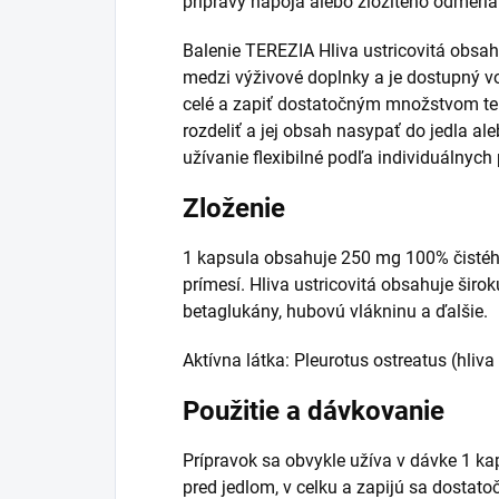
prípravy nápoja alebo zložitého odmeria
Balenie TEREZIA Hliva ustricovitá obsah
medzi výživové doplnky a je dostupný v
celé a zapiť dostatočným množstvom te
rozdeliť a jej obsah nasypať do jedla al
užívanie flexibilné podľa individuálnych 
Zloženie
1 kapsula obsahuje 250 mg 100% čistého 
prímesí. Hliva ustricovitá obsahuje širok
betaglukány, hubovú vlákninu a ďalšie.
Aktívna látka: Pleurotus ostreatus (hliva
Použitie a dávkovanie
Prípravok sa obvykle užíva v dávke 1 ka
pred jedlom, v celku a zapijú sa dosta