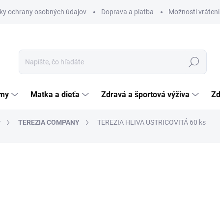
ky ochrany osobných údajov
Doprava a platba
Možnosti vráteni
Hľadať
émy
Matka a dieťa
Zdravá a športová výživa
Zd
y
TEREZIA COMPANY
TEREZIA HLIVA USTRICOVITÁ 60 ks
nia
ZNAČKA:
TEREZIA COMPANY
10,76 €
Jednotková
0,18 € / 1 ks
cena:
SKLADOM
(>5 KS)