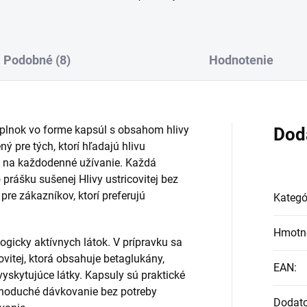
Podobné (8)
Hodnotenie
oplnok vo forme kapsúl s obsahom hlivy
Dod
ený pre tých, ktorí hľadajú hlivu
me na každodenné užívanie. Každá
rášku sušenej Hlivy ustricovitej bez
re zákazníkov, ktorí preferujú
Kategó
Hmotn
ogicky aktívnych látok. V prípravku sa
vitej, ktorá obsahuje betaglukány,
EAN
:
vyskytujúce látky. Kapsuly sú praktické
dnoduché dávkovanie bez potreby
Dodat