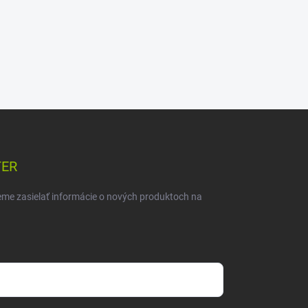
TER
eme zasielať informácie o nových produktoch na