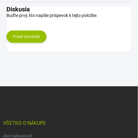
Diskusia
Buďte prvý, kto napíše príspevok k tejto položke.
Pridať komentár
Z
á
p
ä
t
i
VŠETKO O NÁKUPE
e
Ako nakupovať