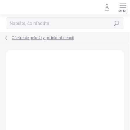
Prejsť
na
obsah
Hľadať
Ošetrenie pokožky pri inkontinencii
Podrobnosti hodnotenia
Neohodnotené
ZNAČKA:
ESSITY