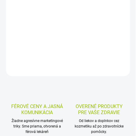
−
+
Pridať do košíka
Jemné utierky z celulózy na očistu celého tela sú vhodné na
každodennú hygienu a starostlivosť o pokožku. Vďaka vysokej
savosti pomáhajú pri šetrnej očiste a na tele nezanechávajú
vlákna.
DETAILNÉ INFORMÁCIE
MOŽNOSTI VRÁTENIA TOVARU
OPÝTAŤ SA
STRÁŽIŤ
FÉROVÉ CENY A JASNÁ
OVERENÉ PRODUKTY
KOMUNIKÁCIA
PRE VAŠE ZDRAVIE
Žiadne agresívne marketingové
Od liekov a doplnkov cez
triky. Sme priama, otvorená a
kozmetiku až po zdravotnícke
férová lekáreň
pomôcky.