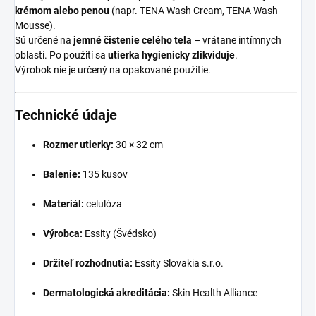
krémom alebo penou
(napr. TENA Wash Cream, TENA Wash
Mousse).
Sú určené na
jemné čistenie celého tela
– vrátane intímnych
oblastí. Po použití sa
utierka hygienicky zlikviduje
.
Výrobok nie je určený na opakované použitie.
Technické údaje
Rozmer utierky:
30 × 32 cm
Balenie:
135 kusov
Materiál:
celulóza
Výrobca:
Essity (Švédsko)
Držiteľ rozhodnutia:
Essity Slovakia s.r.o.
Dermatologická akreditácia:
Skin Health Alliance