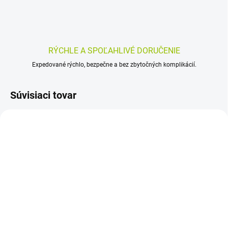
RÝCHLE A SPOĽAHLIVÉ DORUČENIE
Expedované rýchlo, bezpečne a bez zbytočných komplikácií.
Súvisiaci tovar
SKLADOM
SKLADOM
(>5 KS)
(>5 KS)
ZinOxid 250 g
MoliCare SKIN Ochranný