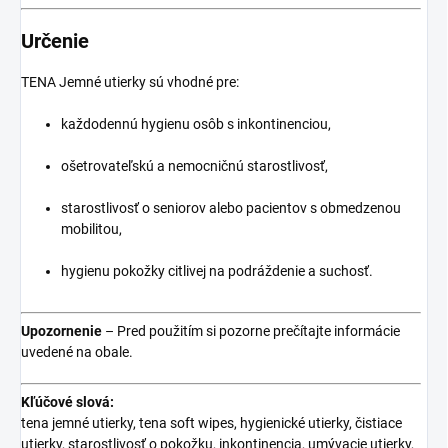
Určenie
TENA Jemné utierky sú vhodné pre:
každodennú hygienu osôb s inkontinenciou,
ošetrovateľskú a nemocničnú starostlivosť,
starostlivosť o seniorov alebo pacientov s obmedzenou
mobilitou,
hygienu pokožky citlivej na podráždenie a suchosť.
Upozornenie
– Pred použitím si pozorne prečítajte informácie
uvedené na obale.
Kľúčové slová:
tena jemné utierky, tena soft wipes, hygienické utierky, čistiace
utierky, starostlivosť o pokožku, inkontinencia, umývacie utierky,