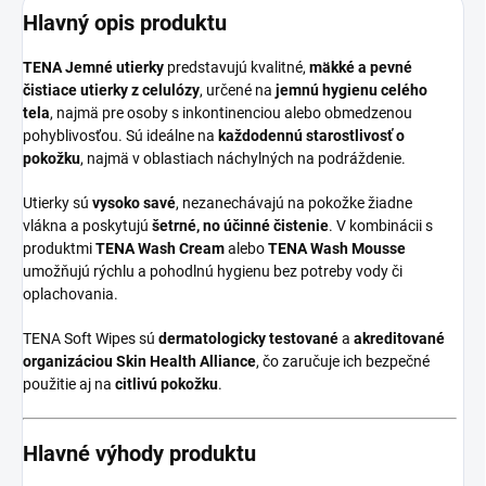
Hlavný opis produktu
TENA Jemné utierky
predstavujú kvalitné,
mäkké a pevné
čistiace utierky z celulózy
, určené na
jemnú hygienu celého
tela
, najmä pre osoby s inkontinenciou alebo obmedzenou
pohyblivosťou. Sú ideálne na
každodennú starostlivosť o
pokožku
, najmä v oblastiach náchylných na podráždenie.
Utierky sú
vysoko savé
, nezanechávajú na pokožke žiadne
vlákna a poskytujú
šetrné, no účinné čistenie
. V kombinácii s
produktmi
TENA Wash Cream
alebo
TENA Wash Mousse
umožňujú rýchlu a pohodlnú hygienu bez potreby vody či
oplachovania.
TENA Soft Wipes sú
dermatologicky testované
a
akreditované
organizáciou Skin Health Alliance
, čo zaručuje ich bezpečné
použitie aj na
citlivú pokožku
.
Hlavné výhody produktu