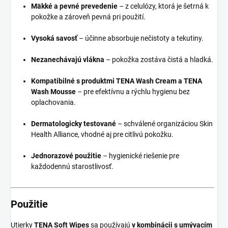
Mäkké a pevné prevedenie
– z celulózy, ktorá je šetrná k
pokožke a zároveň pevná pri použití.
Vysoká savosť
– účinne absorbuje nečistoty a tekutiny.
Nezanechávajú vlákna
– pokožka zostáva čistá a hladká.
Kompatibilné s produktmi TENA Wash Cream a TENA
Wash Mousse
– pre efektívnu a rýchlu hygienu bez
oplachovania.
Dermatologicky testované
– schválené organizáciou Skin
Health Alliance, vhodné aj pre citlivú pokožku.
Jednorazové použitie
– hygienické riešenie pre
každodennú starostlivosť.
Použitie
Utierky
TENA Soft Wipes
sa používajú
v kombinácii s umývacím