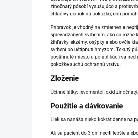
zinočnatý pôsobí vysušujúco a protisvrb
chladivý účinok na pokožku, čím pomáha
Prípravok je vhodný na zmiernenie nepr
sprevádzaných svrbením, ako sú rôzne k
žihľavky, ekzémy, osýpky alebo ovčie ki
svrbení po uštipnutí hmyzom. Tekutý p
postihnuté miesto a po aplikácii sa ne
pokožke suchú ochrannú vrstvu.
Zloženie
Účinné látky: levomentol, oxid zinočnatý
Použitie a dávkovanie
Liek sa nanáša niekoľkokrát denne na p
Ak sa pacient do 3 dní necíti lepšie alebo