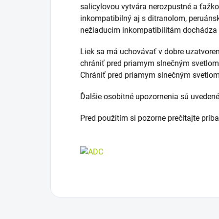
salicylovou vytvára nerozpustné a ťažko
inkompatibilný aj s ditranolom, peruán
nežiaducim inkompatibilitám dochádza
Liek sa má uchovávať v dobre uzatvoren
chrániť pred priamym slnečným svetlo
Chrániť pred priamym slnečným svetlom
Ďalšie osobitné upozornenia sú uvedené 
Pred použitím si pozorne prečítajte príb