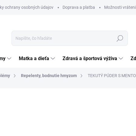
ky ochrany osobných údajov
Doprava a platba
Možnosti vráteni
Hľadať
émy
Matka a dieťa
Zdravá a športová výživa
Zd
blémy
Repelenty, bodnutie hmyzom
TEKUTÝ PÚDER S MENTO
nia
ZNAČKA:
GALVEX SPOL. S.R.O.
3,15 €
Jednotková
3,15 € / 100 g
cena:
SKLADOM
(>5 KS)