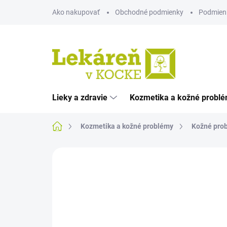
Prejsť
Ako nakupovať
Obchodné podmienky
Podmien
na
obsah
Lieky a zdravie
Kozmetika a kožné probl
Domov
Kozmetika a kožné problémy
Kožné pro
Neohodnotené
Podrobnosti hodnote