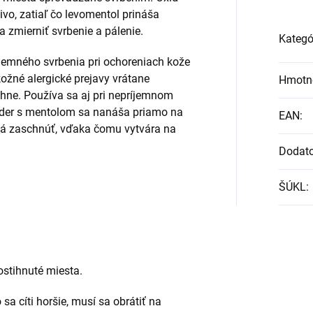
ivo, zatiaľ čo levomentol prináša
 zmierniť svrbenie a pálenie.
Kategó
íjemného svrbenia pri ochoreniach kože
ožné alergické prejavy vrátane
Hmotn
ahne. Používa sa aj pri nepríjemnom
úder s mentolom sa nanáša priamo na
EAN
:
chá zaschnúť, vďaka čomu vytvára na
Dodat
ŠÚKL
:
.
ostihnuté miesta.
 sa cíti horšie, musí sa obrátiť na