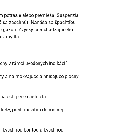
m potrasie alebo premieša. Suspenzia
há sa zaschnúť. Nanáša sa špachtľou
bo gázou. Zvyšky predchádzajúceho
bez mydla.
eny v rámci uvedených indikácií.
any a na mokvajúce a hnisajúce plochy
na ochlpené časti tela.
lieky, pred použitím dermálnej
, kyselinou boritou a kyselinou