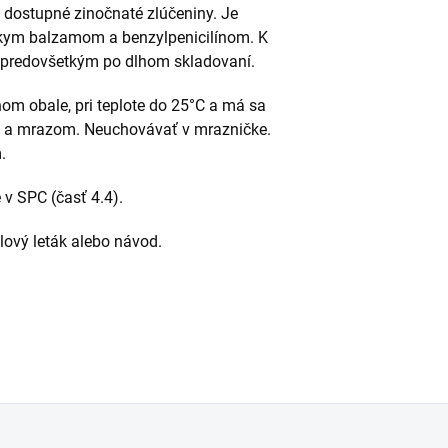
 dostupné zinočnaté zlúčeniny. Je
skym balzamom a benzylpenicilínom. K
 predovšetkým po dlhom skladovaní.
om obale, pri teplote do 25°C a má sa
m a mrazom. Neuchovávať v mrazničke.
.
v SPC (časť 4.4).
alový leták alebo návod.