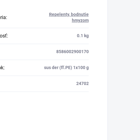
Repelenty, bodnutie
ria
:
hmyzom
osť
:
0.1 kg
8586002900170
ok
:
sus der (fľ.PE) 1x100 g
24702