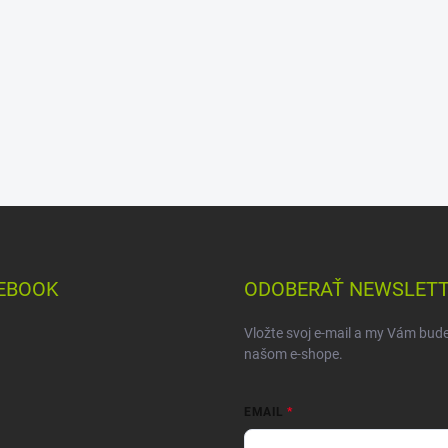
EBOOK
ODOBERAŤ NEWSLET
Vložte svoj e-mail a my Vám bud
našom e-shope.
EMAIL