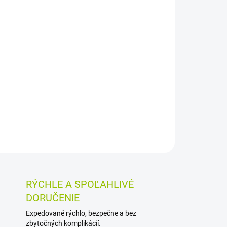
026
MOŽNOSTI DORUČENIA
Pridať do košíka
natým a levomentolom je určený na vonkajšie
ožke so svrbením. Pôsobí vysušujúco a chladivo,
álenie pri ekzémoch, žihľavke či po uštipnutí
OSTI VRÁTENIA TOVARU
RÝCHLE A SPOĽAHLIVÉ
DORUČENIE
Expedované rýchlo, bezpečne a bez
zbytočných komplikácií.