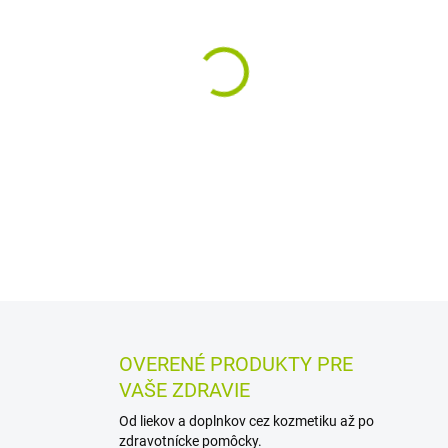
MÔŽEME DORUČIŤ DO:
12.8.2
−
+
Tekutý púder s oxidom zinoč
použitie pri podráždenej pok
pomáha zmierniť svrbenie a p
hmyzom.
DETAILNÉ INFORMÁCIE
MOŽN
OPÝTAŤ SA
STRÁŽIŤ
OVERENÉ PRODUKTY PRE
VAŠE ZDRAVIE
Od liekov a doplnkov cez kozmetiku až po
zdravotnícke pomôcky.