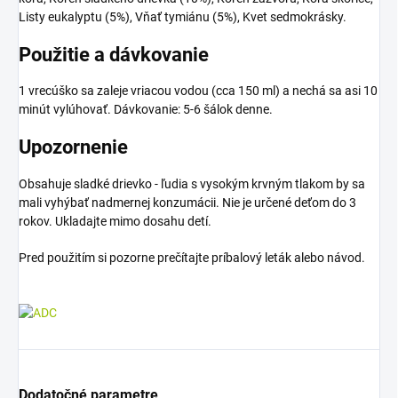
Listy eukalyptu (5%), Vňať tymiánu (5%), Kvet sedmokrásky.
Použitie a dávkovanie
1 vrecúško sa zaleje vriacou vodou (cca 150 ml) a nechá sa asi 10
minút vylúhovať. Dávkovanie: 5-6 šálok denne.
Upozornenie
Obsahuje sladké drievko - ľudia s vysokým krvným tlakom by sa
mali vyhýbať nadmernej konzumácii. Nie je určené deťom do 3
rokov. Ukladajte mimo dosahu detí.
Pred použitím si pozorne prečítajte príbalový leták alebo návod.
Dodatočné parametre