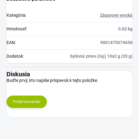
Kategória
:
Záparové vrecká
Hmotnosť
:
0.02 kg
EAN
:
9001475074658
Dodatok
:
bylinná zmes (čaj) 10x2 g (20 g)
Diskusia
Buďte prvý, kto napíše príspevok k tejto položke.
Pridať komentár