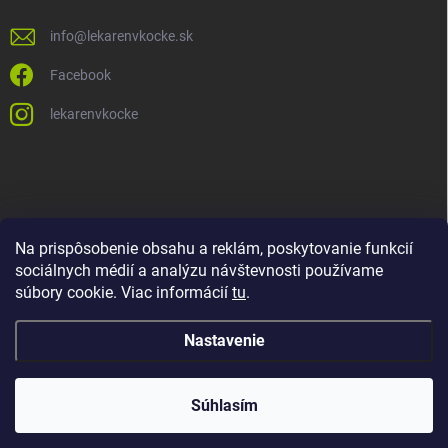
info
@
lekarenvkocke.sk
Facebook
lekarenvkocke
Na prispôsobenie obsahu a reklám, poskytovanie funkcií
sociálnych médií a analýzu návštevnosti používame
súbory cookie. Viac informácií
tu
.
Nastavenie
Súhlasím
Copyright 2026
Lekáreň v KOCKE
. Všetky práva vyhradené.
Upraviť
nastavenie cookies