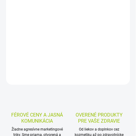
−
+
Pridať do košíka
Bylinný čaj na hrdlo a dýchacie cesty s feniklom, šalviou, sladkým
drievkom, eukalyptom a tymianom. V praktickom balení 10
nálevových vrecúšok sa ľahko pripraví teplý nálev doma aj počas
dňa.
DETAILNÉ INFORMÁCIE
MOŽNOSTI VRÁTENIA TOVARU
OPÝTAŤ SA
STRÁŽIŤ
FÉROVÉ CENY A JASNÁ
OVERENÉ PRODUKTY
KOMUNIKÁCIA
PRE VAŠE ZDRAVIE
Žiadne agresívne marketingové
Od liekov a doplnkov cez
triky. Sme priama, otvorená a
kozmetiku až po zdravotnícke