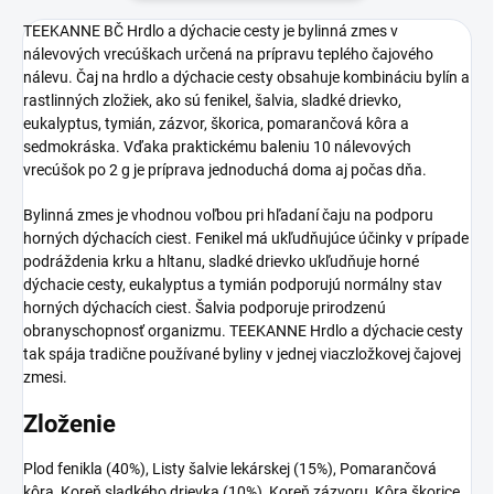
TEEKANNE BČ Hrdlo a dýchacie cesty je bylinná zmes v
nálevových vrecúškach určená na prípravu teplého čajového
nálevu. Čaj na hrdlo a dýchacie cesty obsahuje kombináciu bylín a
rastlinných zložiek, ako sú fenikel, šalvia, sladké drievko,
eukalyptus, tymián, zázvor, škorica, pomarančová kôra a
sedmokráska. Vďaka praktickému baleniu 10 nálevových
vrecúšok po 2 g je príprava jednoduchá doma aj počas dňa.
Bylinná zmes je vhodnou voľbou pri hľadaní čaju na podporu
horných dýchacích ciest. Fenikel má ukľudňujúce účinky v prípade
podráždenia krku a hltanu, sladké drievko ukľudňuje horné
dýchacie cesty, eukalyptus a tymián podporujú normálny stav
horných dýchacích ciest. Šalvia podporuje prirodzenú
obranyschopnosť organizmu. TEEKANNE Hrdlo a dýchacie cesty
tak spája tradične používané byliny v jednej viaczložkovej čajovej
zmesi.
Zloženie
Plod fenikla (40%), Listy šalvie lekárskej (15%), Pomarančová
kôra, Koreň sladkého drievka (10%), Koreň zázvoru, Kôra škorice,