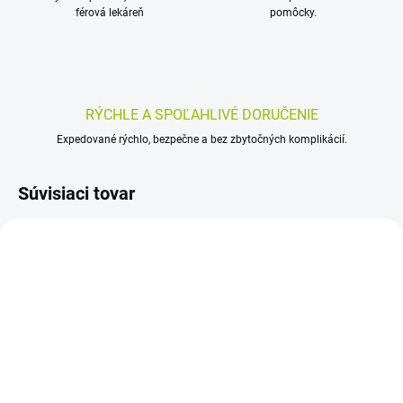
férová lekáreň
pomôcky.
RÝCHLE A SPOĽAHLIVÉ DORUČENIE
Expedované rýchlo, bezpečne a bez zbytočných komplikácií.
Súvisiaci tovar
SKLADOM
SKLADOM
(>5 KS)
(>5 KS)