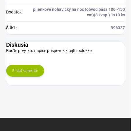
plienkové nohavičky na noc (obvod pása 100 -150
Dodatok
:
cm)(8 kvap.) 1x10 ks
ŠÚKL
:
B96337
Diskusia
Buďte prvý, kto napíše príspevok k tejto položke.
Pridať komentár
Z
á