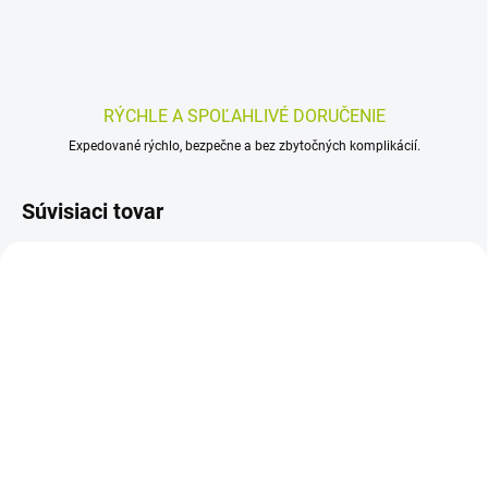
RÝCHLE A SPOĽAHLIVÉ DORUČENIE
Expedované rýchlo, bezpečne a bez zbytočných komplikácií.
Súvisiaci tovar
SKLADOM
SKLADOM
(>5 KS)
(>5 KS)
MoliCare Premium
MoliCare Slip 6 kvapiek