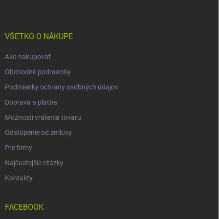
p
ä
t
i
VŠETKO O NÁKUPE
e
Ako nakupovať
Obchodné podmienky
Podmienky ochrany osobných údajov
Doprava a platba
Možnosti vrátenia tovaru
Odstúpenie od zmluvy
Pre firmy
Najčastejšie otázky
Kontakty
FACEBOOK