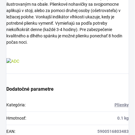
ilustrovaným na obale. Plienkové nohavičky sa svojpomocne
aplikujú v stoji, alebo za pomoci druhej osoby (ošetrovateľa) v
ležiacej polohe. Vonkajší indikátor vlhkosti ukazuje, kedy je
potrebné plienku vymeniť. Vymieňajú sa podľa potreby
niekoľkokrát denne (každé 3-4 hodiny). Pre zabezpečenie
kvalitného a dlhého spánku je možné plienku ponechať 8 hodín
počas noci.
Dodatočné parametre
Kategória
:
Plienky
Hmotnosť
:
0.1 kg
EAN
:
5900516803483