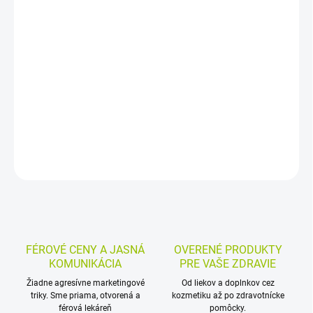
−
+
Pridať do košíka
Inkontinenčné plienkové nohavičky na noc pre dospelých s ťažkým
stupňom inkontinencie. Veľkosť L je vhodná na obvod bokov 100
až 150 cm, balenie obsahuje 10 kusov a savosť dosahuje 3400 ml.
DETAILNÉ INFORMÁCIE
MOŽNOSTI VRÁTENIA TOVARU
OPÝTAŤ SA
STRÁŽIŤ
FÉROVÉ CENY A JASNÁ
OVERENÉ PRODUKTY
KOMUNIKÁCIA
PRE VAŠE ZDRAVIE
Žiadne agresívne marketingové
Od liekov a doplnkov cez
triky. Sme priama, otvorená a
kozmetiku až po zdravotnícke
férová lekáreň
pomôcky.