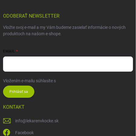
ODOBERAŤ NEWSLETTER
Vložte svoj e-mail a my Vám budeme zasielať informácie o nových
produktoch na našom e-shope.
EMAIL
Vložením e-mailu súhlasíte s
podmienkami ochrany osobných údajov
Prihlásiť sa
KONTAKT
info
@
lekarenvkocke.sk
Facebook