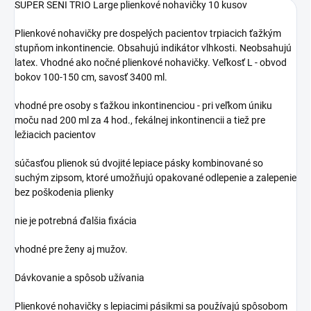
SUPER SENI TRIO Large plienkové nohavičky 10 kusov
Plienkové nohavičky pre dospelých pacientov trpiacich ťažkým
stupňom inkontinencie. Obsahujú indikátor vlhkosti. Neobsahujú
latex. Vhodné ako nočné plienkové nohavičky. Veľkosť L - obvod
bokov 100-150 cm, savosť 3400 ml.
vhodné pre osoby s ťažkou inkontinenciou - pri veľkom úniku
moču nad 200 ml za 4 hod., fekálnej inkontinencii a tiež pre
ležiacich pacientov
súčasťou plienok sú dvojité lepiace pásky kombinované so
suchým zipsom, ktoré umožňujú opakované odlepenie a zalepenie
bez poškodenia plienky
nie je potrebná ďalšia fixácia
vhodné pre ženy aj mužov.
Dávkovanie a spôsob užívania
Plienkové nohavičky s lepiacimi pásikmi sa používajú spôsobom