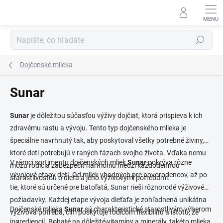
Prejsť
na
obsah
Hľadať
Dojčenské mlieka
Sunar
Sunar
je dôležitou súčasťou výživy dojčiat, ktorá prispieva k ich
zdravému rastu a vývoju. Tento typ dojčenského mlieka je
špeciálne navrhnutý tak, aby poskytoval všetky potrebné živiny,
ktoré deti potrebujú v raných fázach svojho života. Vďaka nemu
V rámci sortimentu dojčenských mliek
Sunar
pokrýva rôzne
môžu rodičia zabezpečiť harmóniu medzi každodennou
vývojové etapy detí. Od mliek vhodných pre novorodencov, až po
starostlivosťou o dieťa a jeho výživovými potrebami.
tie, ktoré sú určené pre batoľatá, Sunar rieši rôznorodé výživové
požiadavky. Každej etape vývoja dieťaťa je zohľadnená unikátna
Dojčenské mlieka
Sunar
sú charakteristické starostlivým výberom
výživová potreba, čím poskytuje rodičom flexibilitu a istotu, že
ingrediencií. Bohaté na dôležité vitamíny a minerály, takéto mlieka