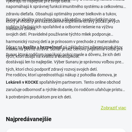
vyberajú to najlepšie pre svoje dieťa.
napomáhajú k správnej funkcii imunitného systému a celkovému
zdraviu dieťaťa. Obsahujú optimálny pomer bielkovín a tukov,
Sunar je ideálny pre rôzne typy užívateľov, predovšetkým pre
ktorý je vhodný pre každodenné doplnenie stravy počas prvých
rodičov hľadajúcich spoľahlivé a odborné riešenie na výživu
mesiacov života.
svojich detí. Pravidelné používanie týchto mliek podporuje
harmonický rozvoj detí a je prínosom v prechode z materského
Dôraz na
kvalitu
a
bezpečnosť
sú základnými piliermi produktov
mlieka na pevnú stravu. Sunar je tiež cenovo prijateľná voľba pre
Sunar, ktoré rodičom ponúkajú pokoj mysle a dôveru, že ich deti
tých, ktorí dbajú na kvalitu a dostupnosť.
dostávajú len to najlepšie. Výber Sunaru je správnou voľbou pre
tých, ktorí chcú podporiť zdravý rozvoj svojich detí.
Pre rodičov, ktorí uprednostňujú nákup z pohodlia domova, je
Lekáreň v KOCKE
spoľahlivým partnerom. Tento online obchod
zaručuje odbornosť a rýchle dodanie, čo rodičom uľahčuje prístup
k potrebným produktom pre ich deti.
Zobraziť viac
Najpredávanejšie