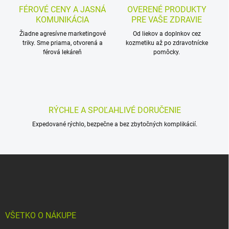
c
FÉROVÉ CENY A JASNÁ
OVERENÉ PRODUKTY
i
KOMUNIKÁCIA
PRE VAŠE ZDRAVIE
e
p
Žiadne agresívne marketingové
Od liekov a doplnkov cez
triky. Sme priama, otvorená a
r
kozmetiku až po zdravotnícke
férová lekáreň
pomôcky.
v
k
y
v
ý
p
RÝCHLE A SPOĽAHLIVÉ DORUČENIE
i
s
Expedované rýchlo, bezpečne a bez zbytočných komplikácií.
u
Z
á
p
ä
t
i
VŠETKO O NÁKUPE
e