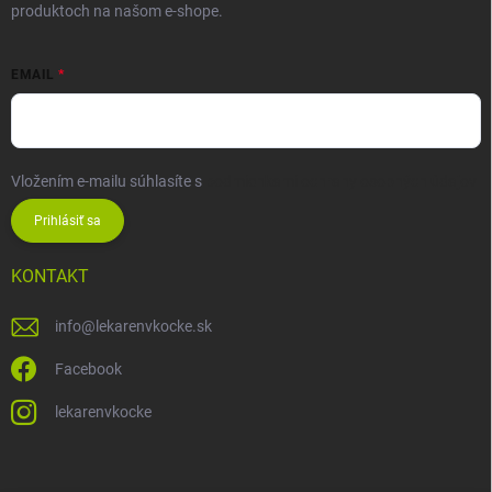
produktoch na našom e-shope.
EMAIL
Vložením e-mailu súhlasíte s
podmienkami ochrany osobných údajov
Prihlásiť sa
KONTAKT
info
@
lekarenvkocke.sk
Facebook
lekarenvkocke