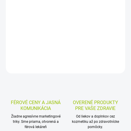
−
+
Pridať do košíka
Pastilky s 2,4-dichlórbenzylalkoholom, amylmetakrezolom a
lidokaínom na zápalové ochorenia ústnej dutiny a hltanu. Pôsobia
antisepticky a lokálne tlmia bolesť pri bolesti hrdla, aftách aj
zápale ďasien.
DETAILNÉ INFORMÁCIE
MOŽNOSTI VRÁTENIA TOVARU
OPÝTAŤ SA
STRÁŽIŤ
FÉROVÉ CENY A JASNÁ
OVERENÉ PRODUKTY
KOMUNIKÁCIA
PRE VAŠE ZDRAVIE
Žiadne agresívne marketingové
Od liekov a doplnkov cez
triky. Sme priama, otvorená a
kozmetiku až po zdravotnícke
férová lekáreň
pomôcky.