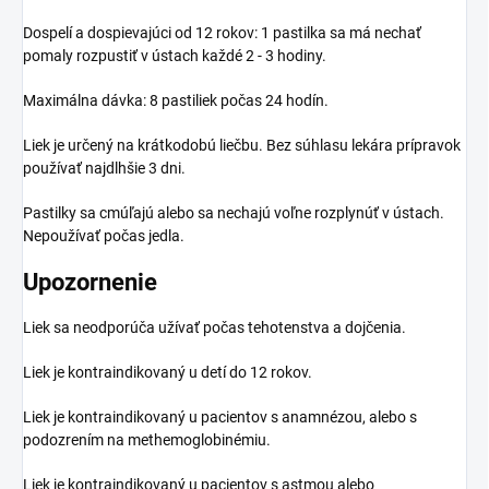
Dospelí a dospievajúci od 12 rokov: 1 pastilka sa má nechať
pomaly rozpustiť v ústach každé 2 - 3 hodiny.
Maximálna dávka: 8 pastiliek počas 24 hodín.
Liek je určený na krátkodobú liečbu. Bez súhlasu lekára prípravok
používať najdlhšie 3 dni.
Pastilky sa cmúľajú alebo sa nechajú voľne rozplynúť v ústach.
Nepoužívať počas jedla.
Upozornenie
Liek sa neodporúča užívať počas tehotenstva a dojčenia.
Liek je kontraindikovaný u detí do 12 rokov.
Liek je kontraindikovaný u pacientov s anamnézou, alebo s
podozrením na methemoglobinémiu.
Liek je kontraindikovaný u pacientov s astmou alebo