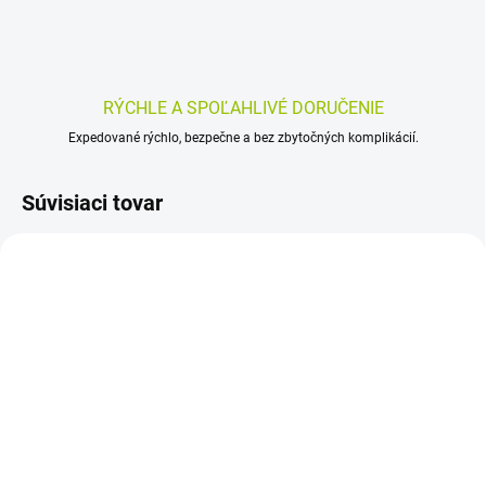
RÝCHLE A SPOĽAHLIVÉ DORUČENIE
Expedované rýchlo, bezpečne a bez zbytočných komplikácií.
Súvisiaci tovar
SKLADOM
SKLADOM
(>5 KS)
(>5 KS)
ALTA HERBA Broncho
ActiMaris OROPHARYNX