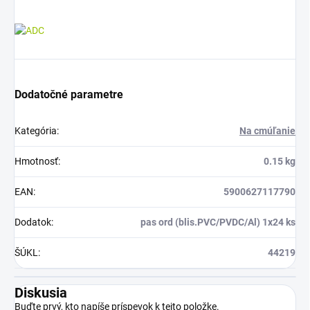
Dodatočné parametre
Kategória
:
Na cmúľanie
Hmotnosť
:
0.15 kg
EAN
:
5900627117790
Dodatok
:
pas ord (blis.PVC/PVDC/Al) 1x24 ks
ŠÚKL
:
44219
Diskusia
Buďte prvý, kto napíše príspevok k tejto položke.