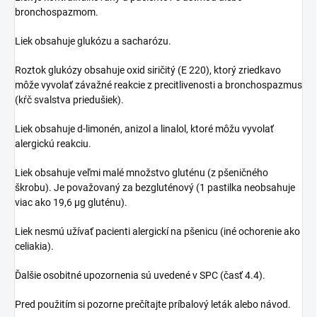
bronchospazmom.
Liek obsahuje glukózu a sacharózu.
Roztok glukózy obsahuje oxid siričitý (E 220), ktorý zriedkavo
môže vyvolať závažné reakcie z precitlivenosti a bronchospazmus
(kŕč svalstva priedušiek).
Liek obsahuje d-limonén, anizol a linalol, ktoré môžu vyvolať
alergickú reakciu.
Liek obsahuje veľmi malé množstvo gluténu (z pšeničného
škrobu). Je považovaný za bezgluténový (1 pastilka neobsahuje
viac ako 19,6 µg gluténu).
Liek nesmú užívať pacienti alergickí na pšenicu (iné ochorenie ako
celiakia).
Ďalšie osobitné upozornenia sú uvedené v SPC (časť 4.4).
Pred použitím si pozorne prečítajte príbalový leták alebo návod.