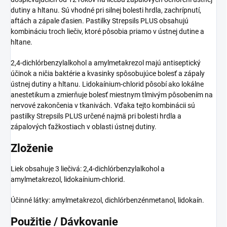
dutiny a hltanu. Sú vhodné pri silnej bolesti hrdla, zachrípnutí,
aftách a zápale ďasien. Pastilky Strepsils PLUS obsahujú
kombináciu troch liečiv, ktoré pôsobia priamo v ústnej dutine a
hltane.
2,4-dichlórbenzylalkohol a amylmetakrezol majú antiseptický
účinok a ničia baktérie a kvasinky spôsobujúce bolesť a zápaly
ústnej dutiny a hltanu. Lidokaínium-chlorid pôsobí ako lokálne
anestetikum a zmierňuje bolesť miestnym tlmivým pôsobením na
nervové zakončenia v tkanivách. Vďaka tejto kombinácii sú
pastilky Strepsils PLUS určené najmä pri bolesti hrdla a
zápalových ťažkostiach v oblasti ústnej dutiny.
Zloženie
Liek obsahuje 3 liečivá: 2,4-dichlórbenzylalkohol a
amylmetakrezol, lidokaínium-chlorid.
Účinné látky: amylmetakrezol, dichlórbenzénmetanol, lidokaín.
Použitie / Dávkovanie