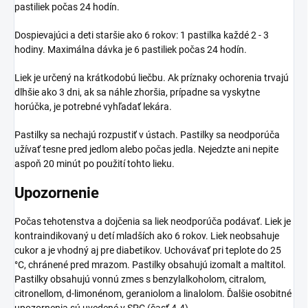
pastiliek počas 24 hodín.
Dospievajúci a deti staršie ako 6 rokov: 1 pastilka každé 2 - 3
hodiny. Maximálna dávka je 6 pastiliek počas 24 hodín.
Liek je určený na krátkodobú liečbu. Ak príznaky ochorenia trvajú
dlhšie ako 3 dni, ak sa náhle zhoršia, prípadne sa vyskytne
horúčka, je potrebné vyhľadať lekára.
Pastilky sa nechajú rozpustiť v ústach. Pastilky sa neodporúča
užívať tesne pred jedlom alebo počas jedla. Nejedzte ani nepite
aspoň 20 minút po použití tohto lieku.
Upozornenie
Počas tehotenstva a dojčenia sa liek neodporúča podávať. Liek je
kontraindikovaný u detí mladších ako 6 rokov. Liek neobsahuje
cukor a je vhodný aj pre diabetikov. Uchovávať pri teplote do 25
°C, chránené pred mrazom. Pastilky obsahujú izomalt a maltitol.
Pastilky obsahujú vonnú zmes s benzylalkoholom, citralom,
citronellom, d-limonénom, geraniolom a linalolom. Ďalšie osobitné
upozornenia sú uvedené v SPC (časť 4.4).