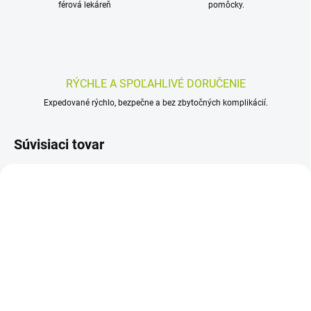
férová lekáreň
pomôcky.
RÝCHLE A SPOĽAHLIVÉ DORUČENIE
Expedované rýchlo, bezpečne a bez zbytočných komplikácií.
Súvisiaci tovar
SKLADOM
SKLADOM
(>5 KS)
(>5 KS)