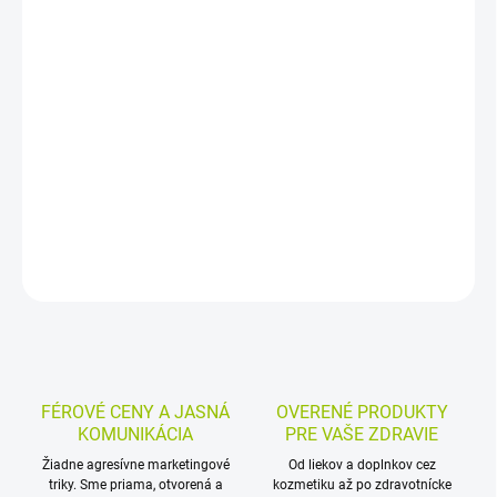
−
+
Pridať do košíka
Cmúľacie pastilky s amylmetakrezolom a
dichlórbenzénmetanolom pôsobia priamo v ústnej dutine a
nosohltane. Pomáhajú pri bolesti hrdla, zápaloch v ústach a
nosohltane. Citrónová príchuť bez cukru je vhodná aj pre
diabetikov.
DETAILNÉ INFORMÁCIE
MOŽNOSTI VRÁTENIA TOVARU
OPÝTAŤ SA
STRÁŽIŤ
FÉROVÉ CENY A JASNÁ
OVERENÉ PRODUKTY
KOMUNIKÁCIA
PRE VAŠE ZDRAVIE
Žiadne agresívne marketingové
Od liekov a doplnkov cez
triky. Sme priama, otvorená a
kozmetiku až po zdravotnícke