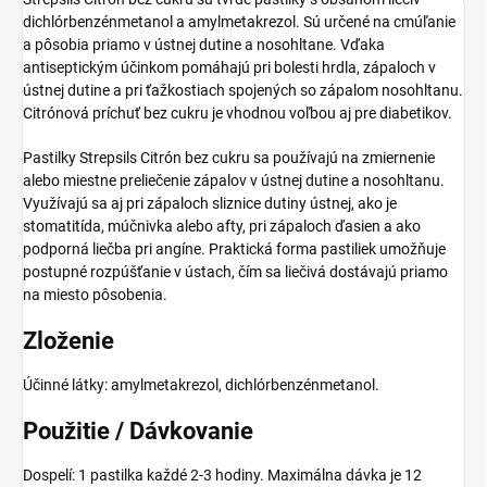
dichlórbenzénmetanol a amylmetakrezol. Sú určené na cmúľanie
a pôsobia priamo v ústnej dutine a nosohltane. Vďaka
antiseptickým účinkom pomáhajú pri bolesti hrdla, zápaloch v
ústnej dutine a pri ťažkostiach spojených so zápalom nosohltanu.
Citrónová príchuť bez cukru je vhodnou voľbou aj pre diabetikov.
Pastilky Strepsils Citrón bez cukru sa používajú na zmiernenie
alebo miestne preliečenie zápalov v ústnej dutine a nosohltanu.
Využívajú sa aj pri zápaloch sliznice dutiny ústnej, ako je
stomatitída, múčnivka alebo afty, pri zápaloch ďasien a ako
podporná liečba pri angíne. Praktická forma pastiliek umožňuje
postupné rozpúšťanie v ústach, čím sa liečivá dostávajú priamo
na miesto pôsobenia.
Zloženie
Účinné látky: amylmetakrezol, dichlórbenzénmetanol.
Použitie / Dávkovanie
Dospelí: 1 pastilka každé 2-3 hodiny. Maximálna dávka je 12