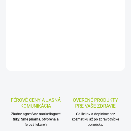
Tvrdé pastilky s flurbiprofénom na krátkodobé zmiernenie bolesti
v krku. Pomáhajú tlmiť bolesť, zápal, opuch aj ťažkosti s
prehĺtaním. Sú bez cukru, s medovo-eukalyptovou príchuťou,
určené pre dospelých a dospievajúcich od 12 rokov.
DETAILNÉ INFORMÁCIE
MOŽNOSTI VRÁTENIA TOVARU
OPÝTAŤ SA
STRÁŽIŤ
FÉROVÉ CENY A JASNÁ
OVERENÉ PRODUKTY
KOMUNIKÁCIA
PRE VAŠE ZDRAVIE
Žiadne agresívne marketingové
Od liekov a doplnkov cez
triky. Sme priama, otvorená a
kozmetiku až po zdravotnícke
férová lekáreň
pomôcky.