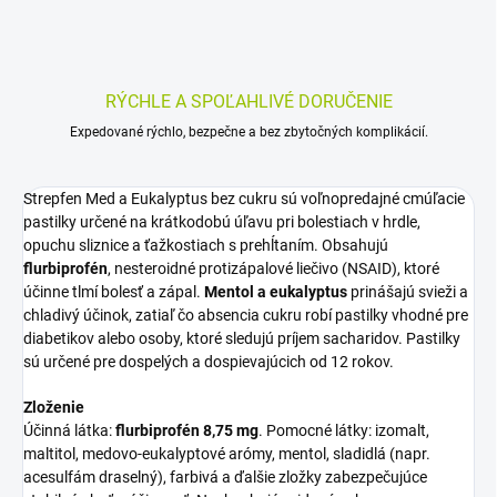
RÝCHLE A SPOĽAHLIVÉ DORUČENIE
Expedované rýchlo, bezpečne a bez zbytočných komplikácií.
Strepfen Med a Eukalyptus bez cukru sú voľnopredajné cmúľacie
pastilky určené na krátkodobú úľavu pri bolestiach v hrdle,
opuchu sliznice a ťažkostiach s prehĺtaním. Obsahujú
flurbiprofén
, nesteroidné protizápalové liečivo (NSAID), ktoré
účinne tlmí bolesť a zápal.
Mentol a eukalyptus
prinášajú svieži a
chladivý účinok, zatiaľ čo absencia cukru robí pastilky vhodné pre
diabetikov alebo osoby, ktoré sledujú príjem sacharidov. Pastilky
sú určené pre dospelých a dospievajúcich od 12 rokov.
Zloženie
Účinná látka:
flurbiprofén 8,75 mg
. Pomocné látky: izomalt,
maltitol, medovo-eukalyptové arómy, mentol, sladidlá (napr.
acesulfám draselný), farbivá a ďalšie zložky zabezpečujúce