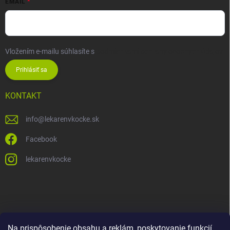
EMAIL
Vložením e-mailu súhlasíte s
podmienkami ochrany osobných údajov
Prihlásiť sa
KONTAKT
info
@
lekarenvkocke.sk
Facebook
lekarenvkocke
Na prispôsobenie obsahu a reklám, poskytovanie funkcií