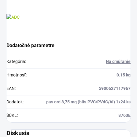
Dodatočné parametre
Kategória
:
Na cmúľanie
Hmotnosť
:
0.15 kg
EAN
:
5900627117967
Dodatok
:
pas ord 8,75 mg (blis.PVC/PVdC/Al) 1x24 ks
ŠÚKL
:
8763E
Diskusia