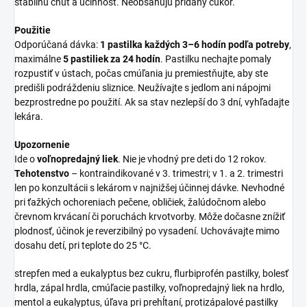
stabilnú chuť a účinnosť. Neobsahujú pridaný cukor.
Použitie
Odporúčaná dávka:
1 pastilka každých 3–6 hodín podľa potreby
,
maximálne
5 pastiliek za 24 hodín
. Pastilku nechajte pomaly
rozpustiť v ústach, počas cmúľania ju premiestňujte, aby ste
predišli podráždeniu sliznice. Neužívajte s jedlom ani nápojmi
bezprostredne po použití. Ak sa stav nezlepší do 3 dní, vyhľadajte
lekára.
Upozornenie
Ide o
voľnopredajný liek
. Nie je vhodný pre deti do 12 rokov.
Tehotenstvo
– kontraindikované v 3. trimestri; v 1. a 2. trimestri
len po konzultácii s lekárom v najnižšej účinnej dávke. Nevhodné
pri ťažkých ochoreniach pečene, obličiek, žalúdočnom alebo
črevnom krvácaní či poruchách krvotvorby. Môže dočasne znížiť
plodnosť, účinok je reverzibilný po vysadení. Uchovávajte mimo
dosahu detí, pri teplote do 25 °C.
strepfen med a eukalyptus bez cukru, flurbiprofén pastilky, bolesť
hrdla, zápal hrdla, cmúľacie pastilky, voľnopredajný liek na hrdlo,
mentol a eukalyptus, úľava pri prehĺtaní, protizápalové pastilky