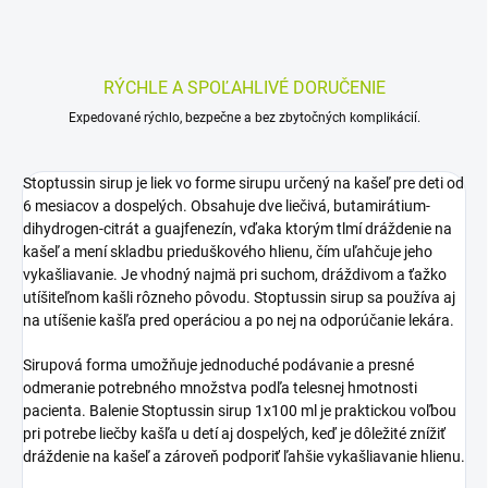
RÝCHLE A SPOĽAHLIVÉ DORUČENIE
Expedované rýchlo, bezpečne a bez zbytočných komplikácií.
Stoptussin sirup je liek vo forme sirupu určený na kašeľ pre deti od
6 mesiacov a dospelých. Obsahuje dve liečivá, butamirátium-
dihydrogen-citrát a guajfenezín, vďaka ktorým tlmí dráždenie na
kašeľ a mení skladbu prieduškového hlienu, čím uľahčuje jeho
vykašliavanie. Je vhodný najmä pri suchom, dráždivom a ťažko
utíšiteľnom kašli rôzneho pôvodu. Stoptussin sirup sa používa aj
na utíšenie kašľa pred operáciou a po nej na odporúčanie lekára.
Sirupová forma umožňuje jednoduché podávanie a presné
odmeranie potrebného množstva podľa telesnej hmotnosti
pacienta. Balenie Stoptussin sirup 1x100 ml je praktickou voľbou
pri potrebe liečby kašľa u detí aj dospelých, keď je dôležité znížiť
dráždenie na kašeľ a zároveň podporiť ľahšie vykašliavanie hlienu.