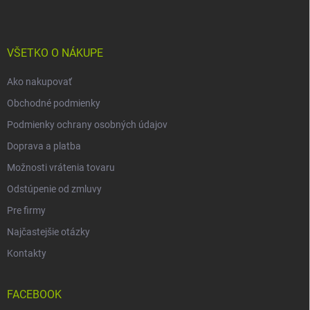
p
ä
t
i
VŠETKO O NÁKUPE
e
Ako nakupovať
Obchodné podmienky
Podmienky ochrany osobných údajov
Doprava a platba
Možnosti vrátenia tovaru
Odstúpenie od zmluvy
Pre firmy
Najčastejšie otázky
Kontakty
FACEBOOK