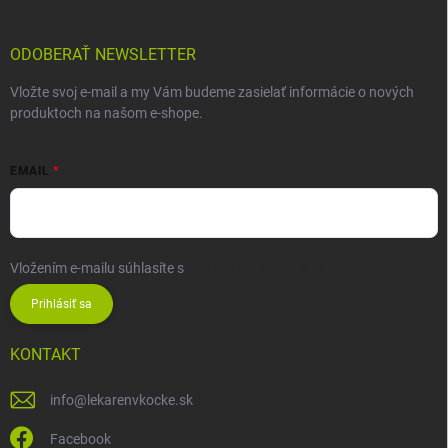
ODOBERAŤ NEWSLETTER
Vložte svoj e-mail a my Vám budeme zasielať informácie o nových
produktoch na našom e-shope.
EMAIL
Vložením e-mailu súhlasíte s
podmienkami ochrany osobných údajov
Prihlásiť sa
KONTAKT
info
@
lekarenvkocke.sk
Facebook