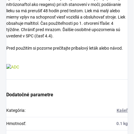
nitrózonaftol ako reagens) pri ich stanovení v moči; podávanie
lieku sa má prerušiť 48 hodín pred testom. Liek má malý alebo
mierny vplyv na schopnosť viesť vozidlá a obsluhovať stroje. Liek
obsahuje maltitol. Čas použiteľnosti po 1. otvorení fľaše: 4
týždne. Chrániť pred mrazom. Ďalšie osobitné upozornenia sú
uvedené v SPC (časť 4.4).
Pred použitím si pozorne prečítajte príbalový leták alebo návod.
Dodatočné parametre
Kategória
:
Kašeľ
Hmotnosť
:
0.1 kg