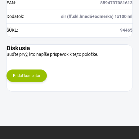
EAN
:
8594737081613
Dodatok
:
sir (fľ.skl.hnedá+odmerka) 1x100 ml
ŠÚKL
:
94465
Diskusia
Buďte prvý, kto napíše príspevok k tejto položke.
Pridať komentár
Z
á