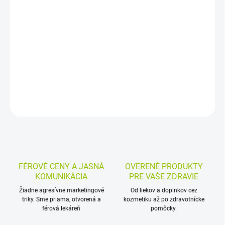
Sirup na kašeľ s butamirátium-dihydrogen-citrátom a
guajfenezínom tlmí dráždenie na kašeľ a uľahčuje vykašliavanie
hlienu. Vhodný pri suchom, dráždivom a ťažko utíšiteľnom kašli u
detí od 6 mesiacov aj dospelých.
DETAILNÉ INFORMÁCIE
MOŽNOSTI VRÁTENIA TOVARU
OPÝTAŤ SA
STRÁŽIŤ
FÉROVÉ CENY A JASNÁ
OVERENÉ PRODUKTY
KOMUNIKÁCIA
PRE VAŠE ZDRAVIE
Žiadne agresívne marketingové
Od liekov a doplnkov cez
triky. Sme priama, otvorená a
kozmetiku až po zdravotnícke
férová lekáreň
pomôcky.