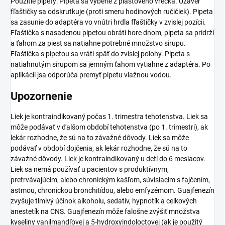
Použitie pipety: Pipeta sa vyberie z plastového vrecka. Uzáver
fľaštičky sa odskrutkuje (proti smeru hodinových ručičiek). Pipeta
sa zasunie do adaptéra vo vnútri hrdla fľaštičky v zvislej pozícii.
Fľaštička s nasadenou pipetou obráti hore dnom, pipeta sa pridrží
a ťahom za piest sa natiahne potrebné množstvo sirupu.
Fľaštička s pipetou sa vráti späť do zvislej polohy. Pipeta s
natiahnutým sirupom sa jemným ťahom vytiahne z adaptéra. Po
aplikácii jsa odporúča premyť pipetu vlažnou vodou.
Upozornenie
Liek je kontraindikovaný počas 1. trimestra tehotenstva. Liek sa
môže podávať v ďalšom období tehotenstva (po 1. trimestri), ak
lekár rozhodne, že sú na to závažné dôvody. Liek sa môže
podávať v období dojčenia, ak lekár rozhodne, že sú na to
závažné dôvody. Liek je kontraindikovaný u detí do 6 mesiacov.
Liek sa nemá používať u pacientov s produktívnym,
pretrvávajúcim, alebo chronickým kašľom, súvisiacim s fajčením,
astmou, chronickou bronchitídou, alebo emfyzémom. Guajfenezín
zvyšuje tlmivý účinok alkoholu, sedatív, hypnotík a celkových
anestetík na CNS. Guajfenezín môže falošne zvýšiť množstva
kyseliny vanilmandľovej a 5-hydroxyindoloctovej (ak je použitý