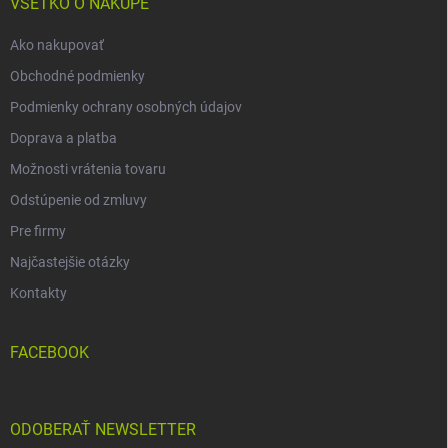
i
VŠETKO O NÁKUPE
e
Ako nakupovať
Obchodné podmienky
Podmienky ochrany osobných údajov
Doprava a platba
Možnosti vrátenia tovaru
Odstúpenie od zmluvy
Pre firmy
Najčastejšie otázky
Kontakty
FACEBOOK
ODOBERAŤ NEWSLETTER