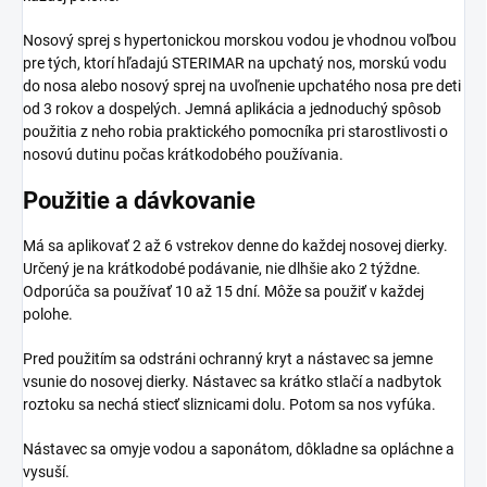
Nosový sprej s hypertonickou morskou vodou je vhodnou voľbou
pre tých, ktorí hľadajú STERIMAR na upchatý nos, morskú vodu
do nosa alebo nosový sprej na uvoľnenie upchatého nosa pre deti
od 3 rokov a dospelých. Jemná aplikácia a jednoduchý spôsob
použitia z neho robia praktického pomocníka pri starostlivosti o
nosovú dutinu počas krátkodobého používania.
Použitie a dávkovanie
Má sa aplikovať 2 až 6 vstrekov denne do každej nosovej dierky.
Určený je na krátkodobé podávanie, nie dlhšie ako 2 týždne.
Odporúča sa používať 10 až 15 dní. Môže sa použiť v každej
polohe.
Pred použitím sa odstráni ochranný kryt a nástavec sa jemne
vsunie do nosovej dierky. Nástavec sa krátko stlačí a nadbytok
roztoku sa nechá stiecť sliznicami dolu. Potom sa nos vyfúka.
Nástavec sa omyje vodou a saponátom, dôkladne sa opláchne a
vysuší.