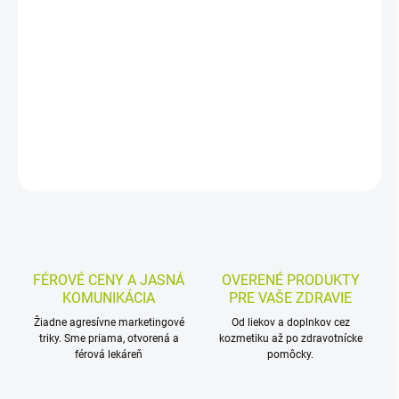
Nosový sprej s hypertonickou morskou vodou pomáha uvoľniť
upchatý nos a je vhodný pre deti od 3 rokov aj dospelých. Je
určený na každodennú nosovú hygienu v období nádchy a vďaka
jemnému aplikátoru sa ľahko používa.
DETAILNÉ INFORMÁCIE
MOŽNOSTI VRÁTENIA TOVARU
OPÝTAŤ SA
STRÁŽIŤ
FÉROVÉ CENY A JASNÁ
OVERENÉ PRODUKTY
KOMUNIKÁCIA
PRE VAŠE ZDRAVIE
Žiadne agresívne marketingové
Od liekov a doplnkov cez
triky. Sme priama, otvorená a
kozmetiku až po zdravotnícke
férová lekáreň
pomôcky.