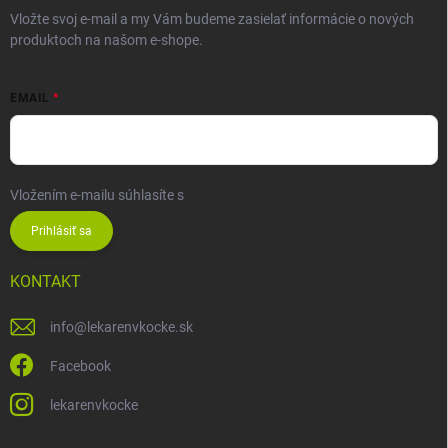
Vložte svoj e-mail a my Vám budeme zasielať informácie o nových
produktoch na našom e-shope.
EMAIL
Vložením e-mailu súhlasíte s
podmienkami ochrany osobných údajov
Prihlásiť sa
KONTAKT
info
@
lekarenvkocke.sk
Facebook
lekarenvkocke