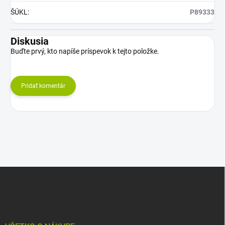
ŠÚKL
:
P89333
Diskusia
Buďte prvý, kto napíše príspevok k tejto položke.
Pridať komentár
Z
á
p
ä
t