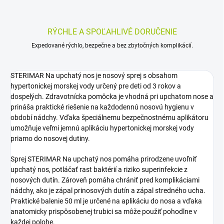
RÝCHLE A SPOĽAHLIVÉ DORUČENIE
Expedované rýchlo, bezpečne a bez zbytočných komplikácií.
STERIMAR Na upchatý nos je nosový sprej s obsahom
hypertonickej morskej vody určený pre deti od 3 rokov a
dospelých. Zdravotnícka pomôcka je vhodná pri upchatom nose a
prináša praktické riešenie na každodennú nosovú hygienu v
období nádchy. Vďaka špeciálnemu bezpečnostnému aplikátoru
umožňuje veľmi jemnú aplikáciu hypertonickej morskej vody
priamo do nosovej dutiny.
Sprej STERIMAR Na upchatý nos pomáha prirodzene uvoľniť
upchatý nos, potláčať rast baktérií a riziko superinfekcie z
nosových dutín. Zároveň pomáha chrániť pred komplikáciami
nádchy, ako je zápal prinosových dutín a zápal stredného ucha.
Praktické balenie 50 ml je určené na aplikáciu do nosa a vďaka
anatomicky prispôsobenej trubici sa môže použiť pohodlne v
každej polohe.