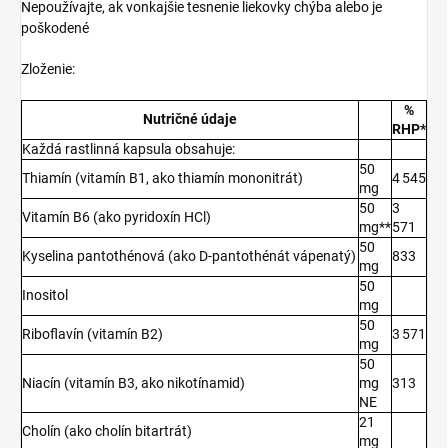
Nepoužívajte, ak vonkajšie tesnenie liekovky chýba alebo je
poškodené
Zloženie:
%
Nutričné údaje
RHP*
Každá rastlinná kapsula obsahuje:
50
Thiamín (vitamín B1, ako thiamín mononitrát)
4 545
mg
50
3
Vitamín B6 (ako pyridoxín HCl)
mg**
571
50
Kyselina pantothénová (ako D-pantothénát vápenatý)
833
mg
50
Inositol
mg
50
Riboflavín (vitamín B2)
3 571
mg
50
Niacín (vitamín B3, ako nikotínamid)
mg
313
NE
21
Cholín (ako cholín bitartrát)
mg