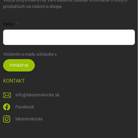
Vložte svoj e-mail a my Vám budeme zasielať informácie o nových
produktoch na našom e-shope.
EMAIL
Vložením e-mailu súhlasíte s
podmienkami ochrany osobných údajov
Prihlásiť sa
KONTAKT
info
@
lekarenvkocke.sk
Facebook
lekarenvkocke