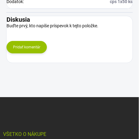
Dodatok
:
cps 1x50 ks
Diskusia
Buďte prvý, kto napíše príspevok k tejto položke.
Pridať komentár
Z
á
p
ä
t
i
VŠETKO O NÁKUPE