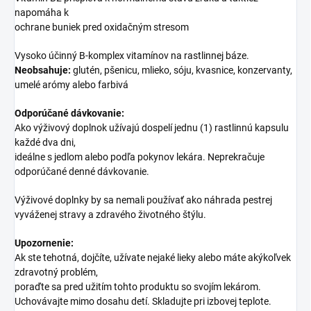
napomáha k
ochrane buniek pred oxidačným stresom
Vysoko účinný B-komplex vitamínov na rastlinnej báze.
Neobsahuje:
glutén, pšenicu, mlieko, sóju, kvasnice, konzervanty,
umelé arómy alebo farbivá
Odporúčané dávkovanie:
Ako výživový doplnok užívajú dospelí jednu (1) rastlinnú kapsulu
každé dva dni,
ideálne s jedlom alebo podľa pokynov lekára. Neprekračuje
odporúčané denné dávkovanie.
Výživové doplnky by sa nemali používať ako náhrada pestrej
vyváženej stravy a zdravého životného štýlu.
Upozornenie:
Ak ste tehotná, dojčíte, užívate nejaké lieky alebo máte akýkoľvek
zdravotný problém,
poraďte sa pred užitím tohto produktu so svojím lekárom.
Uchovávajte mimo dosahu detí. Skladujte pri izbovej teplote.