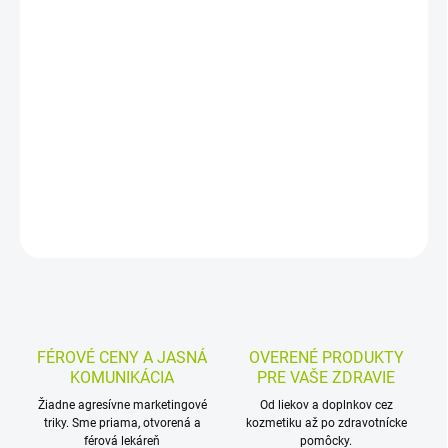
−
+
Pridať do košíka
Výživový doplnok s vitamínmi skupiny B v rastlinných kapsulách.
B-komplex je vhodný pre vegánov a prispieva k normálnej funkcii
nervového systému aj k zníženiu miery únavy a vyčerpania.
DETAILNÉ INFORMÁCIE
MOŽNOSTI VRÁTENIA TOVARU
OPÝTAŤ SA
STRÁŽIŤ
FÉROVÉ CENY A JASNÁ
OVERENÉ PRODUKTY
KOMUNIKÁCIA
PRE VAŠE ZDRAVIE
Žiadne agresívne marketingové
Od liekov a doplnkov cez
triky. Sme priama, otvorená a
kozmetiku až po zdravotnícke
férová lekáreň
pomôcky.