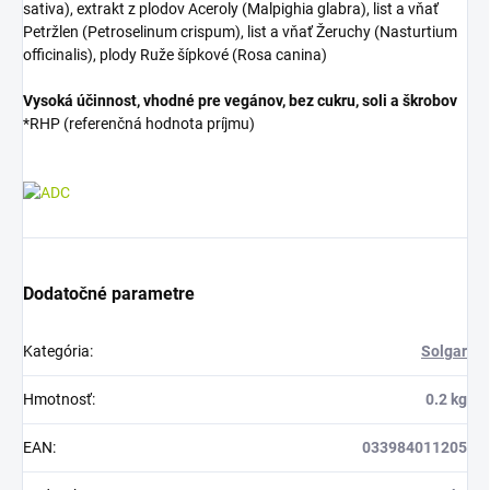
sativa), extrakt z plodov Aceroly (Malpighia glabra), list a vňať
Petržlen (Petroselinum crispum), list a vňať Žeruchy (Nasturtium
officinalis), plody Ruže šípkové (Rosa canina)
Vysoká účinnost, vhodné pre vegánov, bez cukru, soli a škrobov
*RHP (referenčná hodnota príjmu)
Dodatočné parametre
Kategória
:
Solgar
Hmotnosť
:
0.2 kg
EAN
:
033984011205