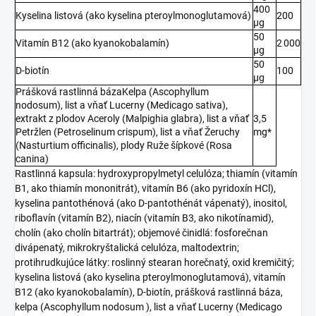
400
Kyselina listová (ako kyselina pteroylmonoglutamová)
200
μg
50
Vitamín B12 (ako kyanokobalamín)
2 000
μg
50
D-biotín
100
μg
Prášková rastlinná bázaKelpa (Ascophyllum
nodosum), list a vňať Lucerny (Medicago sativa),
extrakt z plodov Aceroly (Malpighia glabra), list a vňať
3,5
Petržlen (Petroselinum crispum), list a vňať Žeruchy
mg*
(Nasturtium officinalis), plody Ruže šípkové (Rosa
canina)
Rastlinná kapsula: hydroxypropylmetyl celulóza; thiamín (vitamín
B1, ako thiamín mononitrát), vitamín B6 (ako pyridoxín HCl),
kyselina pantothénová (ako D-pantothénát vápenatý), inositol,
riboflavín (vitamín B2), niacín (vitamín B3, ako nikotínamid),
cholín (ako cholín bitartrát); objemové činidlá: fosforečnan
divápenatý, mikrokryštalická celulóza, maltodextrin;
protihrudkujúce látky: roslinný stearan horečnatý, oxid kremičitý;
kyselina listová (ako kyselina pteroylmonoglutamová), vitamín
B12 (ako kyanokobalamín), D-biotín, prášková rastlinná báza,
kelpa (Ascophyllum nodosum ), list a vňať Lucerny (Medicago