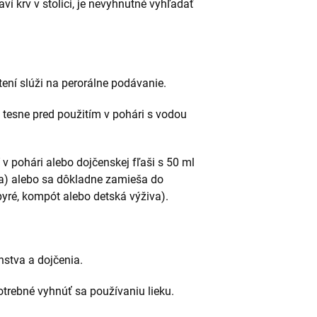
ví krv v stolici, je nevyhnutné vyhľadať
ení slúži na perorálne podávanie.
 tesne pred použitím v pohári s vodou
 v pohári alebo dojčenskej fľaši s 50 ml
ňa) alebo sa dôkladne zamieša do
 pyré, kompót alebo detská výživa).
nstva a dojčenia.
potrebné vyhnúť sa používaniu lieku.