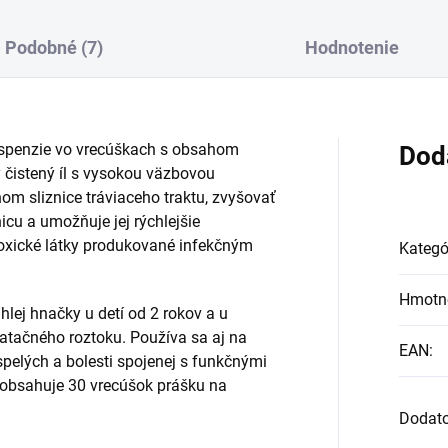
Podobné (7)
Hodnotenie
uspenzie vo vrecúškach s obsahom
Dod
ný čistený íl s vysokou väzbovou
nom sliznice tráviaceho traktu, zvyšovať
icu a umožňuje jej rýchlejšie
toxické látky produkované infekčným
Kategó
Hmotn
hlej hnačky u detí od 2 rokov a u
atačného roztoku. Používa sa aj na
EAN
:
pelých a bolesti spojenej s funkčnými
 obsahuje 30 vrecúšok prášku na
Dodat