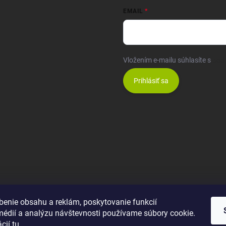
EMAIL
Vložením e-mailu súhlasíte s
pod
Prihlásiť sa
benie obsahu a reklám, poskytovanie funkcií
médií a analýzu návštevnosti používame súbory cookie.
ácií
tu
.