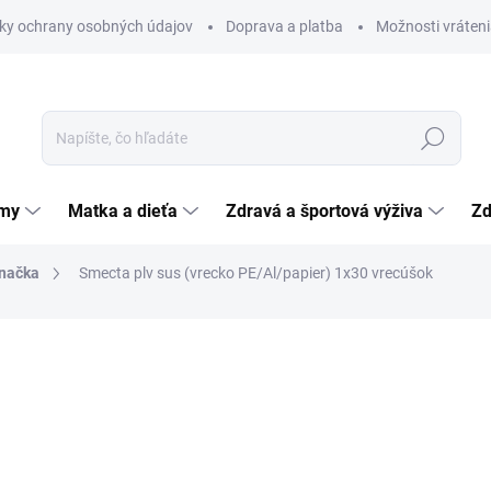
ky ochrany osobných údajov
Doprava a platba
Možnosti vráteni
Hľadať
émy
Matka a dieťa
Zdravá a športová výživa
Zd
načka
Smecta plv sus (vrecko PE/Al/papier) 1x30 vrecúšok
nia
10,14 €
Jednotková
SKLADOM
(>5 KS)
cena:
MÔŽEME DORUČIŤ DO:
11.8.2