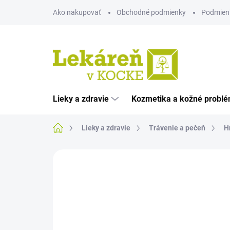
Prejsť
Ako nakupovať
Obchodné podmienky
Podmien
na
obsah
Lieky a zdravie
Kozmetika a kožné probl
Domov
Lieky a zdravie
Trávenie a pečeň
H
Neohodnotené
Podrobnosti hodnote