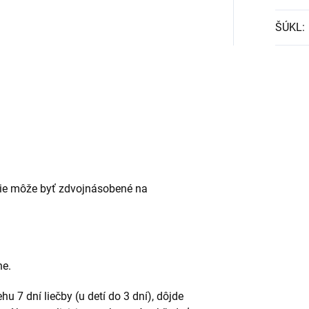
ŠÚKL
:
nie môže byť zdvojnásobené na
ne.
hu 7 dní liečby (u detí do 3 dní), dôjde