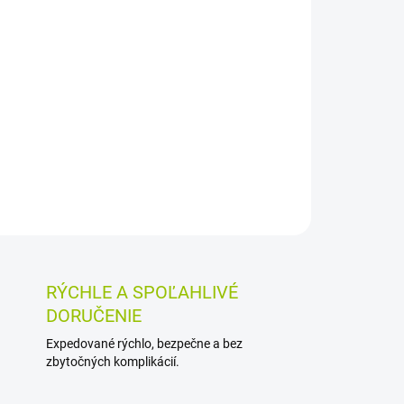
Pridať do košíka
e s diosmektitom vo vrecúškach. Pomáha pri
detí od 2 rokov a dospelých, zároveň viaže
u tráviaceho traktu.
OSTI VRÁTENIA TOVARU
RÝCHLE A SPOĽAHLIVÉ
DORUČENIE
Expedované rýchlo, bezpečne a bez
zbytočných komplikácií.