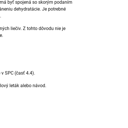
v má byť spojená so skorým podaním
áneniu dehydratácie. Je potrebné
.
ých liečiv. Z tohto dôvodu nie je
e.
v SPC (časť 4.4).
alový leták alebo návod.