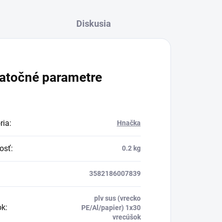
Diskusia
atočné parametre
ria
:
Hnačka
osť
:
0.2 kg
3582186007839
plv sus (vrecko
ok
:
PE/Al/papier) 1x30
vrecúšok