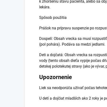
k zhoršeniu stavu pacienta, alebo sa obja
lekára.
Spôsob použitia
Prášok na prípravu suspenzie po rozpust
Dospelí: Obsah vrecka sa musí rozpustiť
(pol pohára). Podáva sa medzi jedlami.
Deti a dojčatá: Obsah vrecka sa rozpustí
vody (tento obsah dieťa vypije počas d
detskej polotekutej stravy (ako je vývar,
Upozornenie
Liek sa neodporúča užívať počas tehote
U detí a dojčiat mladších ako 2 roky je 