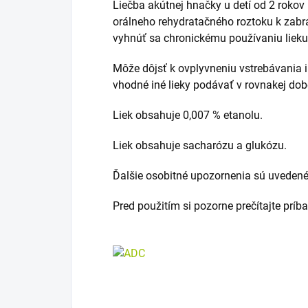
Liečba akútnej hnačky u detí od 2 roko
orálneho rehydratačného roztoku k zabr
vyhnúť sa chronickému používaniu lieku
Môže dôjsť k ovplyvneniu vstrebávania in
vhodné iné lieky podávať v rovnakej dob
Liek obsahuje 0,007 % etanolu.
Liek obsahuje sacharózu a glukózu.
Ďalšie osobitné upozornenia sú uvedené 
Pred použitím si pozorne prečítajte príb