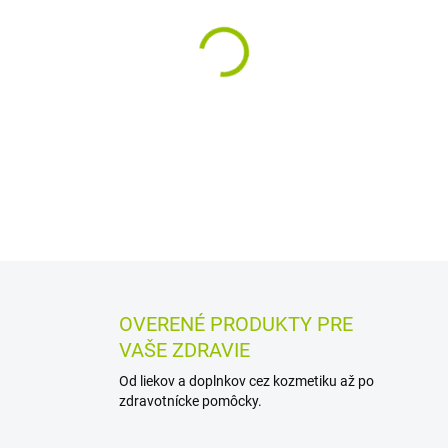
−
+
Prášok na prípravu suspenzi
príznakoch akútnej hnačky u 
toxické látky a chráni sliznic
DETAILNÉ INFORMÁCIE
MOŽN
OPÝTAŤ SA
STRÁŽIŤ
OVERENÉ PRODUKTY PRE
VAŠE ZDRAVIE
Od liekov a doplnkov cez kozmetiku až po
zdravotnícke pomôcky.