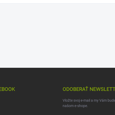
EBOOK
ODOBERAŤ NEWSLET
Vložte svoj e-mail a my Vám bud
našom e-shope.