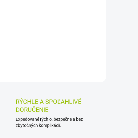
Pridať do košíka
amine 0,25 % je určený na každodennú hygienu
omáha ju zvláčňovať a hydratovať, pričom bráni
sk.
OSTI VRÁTENIA TOVARU
RÝCHLE A SPOĽAHLIVÉ
DORUČENIE
Expedované rýchlo, bezpečne a bez
zbytočných komplikácií.