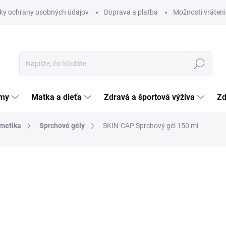
ky ochrany osobných údajov
Doprava a platba
Možnosti vráteni
Hľadať
émy
Matka a dieťa
Zdravá a športová výživa
Zd
metika
Sprchové gély
SKIN-CAP Sprchový gél 150 ml
nia
21,10 €
Jednotková
14,07 € / 100 ml
cena:
SKLADOM
(>5 KS)
MÔŽEME DORUČIŤ DO:
12.8.2