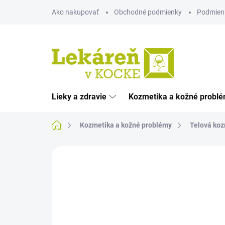
Prejsť
Ako nakupovať
Obchodné podmienky
Podmien
na
obsah
Lieky a zdravie
Kozmetika a kožné probl
Domov
Kozmetika a kožné problémy
Telová koz
Neohodnotené
Podrobnosti hodnote