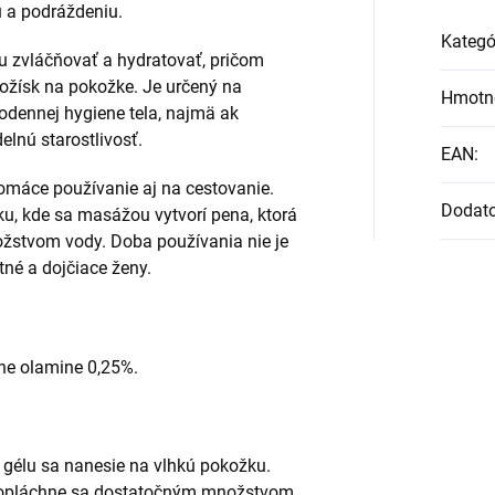
u a podráždeniu.
Kategó
 zvláčňovať a hydratovať, pričom
ložísk na pokožke. Je určený na
Hmotn
dodennej hygiene tela, najmä ak
elnú starostlivosť.
EAN
:
domáce používanie aj na cestovanie.
Dodat
u, kde sa masážou vytvorí pena, ktorá
žstvom vody. Doba používania nie je
tné a dojčiace ženy.
one olamine 0,25%.
 gélu sa nanesie na vlhkú pokožku.
 opláchne sa dostatočným množstvom