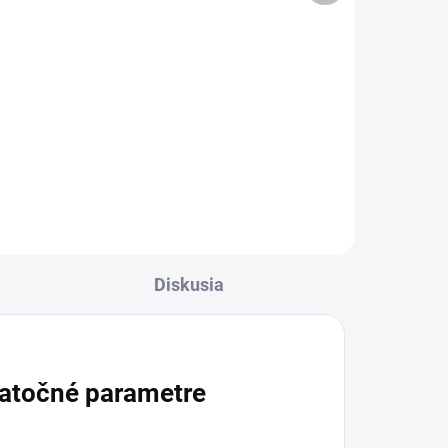
Do košíka
 pre
Antibakteriálny sprchový krém na
hygienu pokožky v miestach so
om.
sklonom k nepríjemnému
é
telesnému zápachu. Čistí
vú,
pokožku a pomáha eliminovať
zápach na problémových
partiách, ako...
Diskusia
atočné parametre