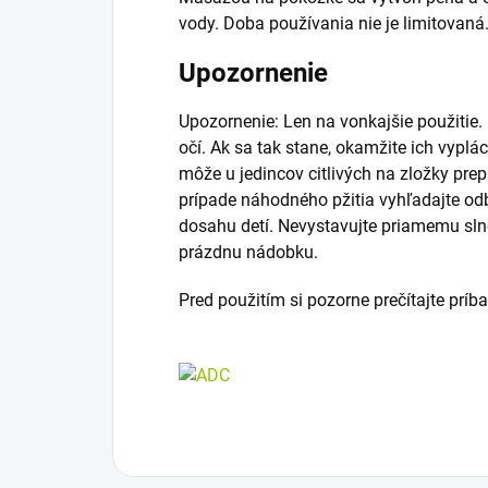
vody. Doba používania nie je limitovaná
Upozornenie
Upozornenie: Len na vonkajšie použitie.
očí. Ak sa tak stane, okamžite ich vypl
môže u jedincov citlivých na zložky prep
prípade náhodného pžitia vyhľadajte o
dosahu detí. Nevystavujte priamemu sln
prázdnu nádobku.
Pred použitím si pozorne prečítajte príb