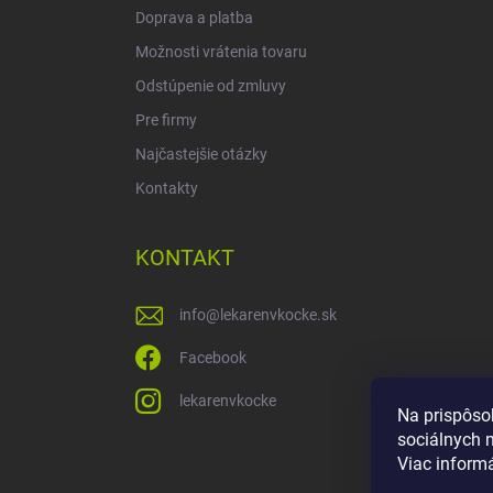
Doprava a platba
Možnosti vrátenia tovaru
Odstúpenie od zmluvy
Pre firmy
Najčastejšie otázky
Kontakty
KONTAKT
info
@
lekarenvkocke.sk
Facebook
lekarenvkocke
Na prispôso
sociálnych 
Viac inform