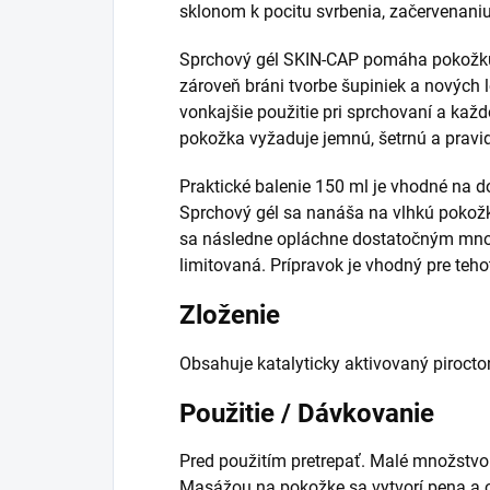
sklonom k pocitu svrbenia, začervenani
Sprchový gél SKIN-CAP pomáha pokožku
zároveň bráni tvorbe šupiniek a nových 
vonkajšie použitie pri sprchovaní a kaž
pokožka vyžaduje jemnú, šetrnú a pravid
Praktické balenie 150 ml je vhodné na 
Sprchový gél sa nanáša na vlhkú pokožk
sa následne opláchne dostatočným mno
limitovaná. Prípravok je vhodný pre teho
Zloženie
Obsahuje katalyticky aktivovaný piroct
Použitie / Dávkovanie
Pred použitím pretrepať. Malé množstvo
Masážou na pokožke sa vytvorí pena a