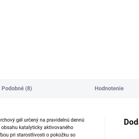
Do košíka
Do košíka
ňujúci sprchový gél pre veľmi
Sprchová a umývacia emulzia
hú pokožku s komplexom
suchú a citlivú pokožku aj
liny mliečnej, urey a
pokožku so sklonom k ekzém
agénu. Pomáha regenerovať,
Čistí šetrne, obsahuje rastlinn
vňovať a zlepšovať pružnosť
oleje bohaté na kyselinu linolo
ožky, ktorá pôsobí suchým
má pH 5,5 a zvyšuje...
Podobné (8)
Hodnotenie
rchový gél určený na pravidelnú dennú
Dod
a obsahu katalyticky aktivovaného
bou pri starostlivosti o pokožku so