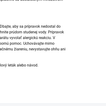
.
 Dbajte, aby sa prípravok nedostal do
áchnite prúdom studenej vody. Prípravok
arátu vyvolať alergickú reakciu. V
dbornú pomoc. Uchovávajte mimo
ečnému žiareniu, nevystavujte ohňu ani
alový leták alebo návod.