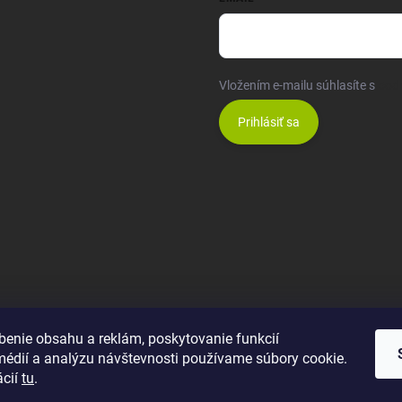
Vložením e-mailu súhlasíte s
pod
Prihlásiť sa
benie obsahu a reklám, poskytovanie funkcií
médií a analýzu návštevnosti používame súbory cookie.
ácií
tu
.