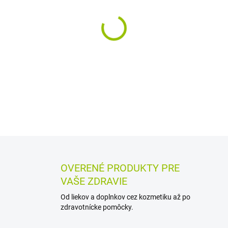
−
+
Sprchový gél s piroctone ol
suchej a citlivej pokožky. P
tvorbe šupiniek a nových loží
DETAILNÉ INFORMÁCIE
MOŽN
OPÝTAŤ SA
STRÁŽIŤ
OVERENÉ PRODUKTY PRE
VAŠE ZDRAVIE
Od liekov a doplnkov cez kozmetiku až po
zdravotnícke pomôcky.