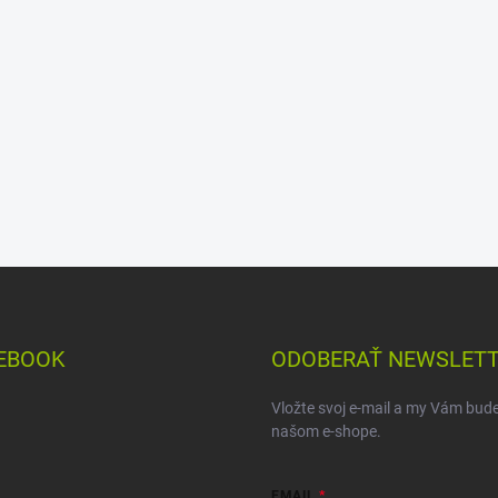
EBOOK
ODOBERAŤ NEWSLET
Vložte svoj e-mail a my Vám bud
našom e-shope.
EMAIL