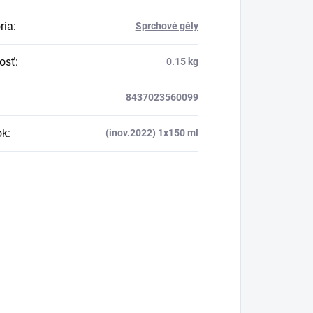
ria
:
Sprchové gély
osť
:
0.15 kg
8437023560099
ok
:
(inov.2022) 1x150 ml