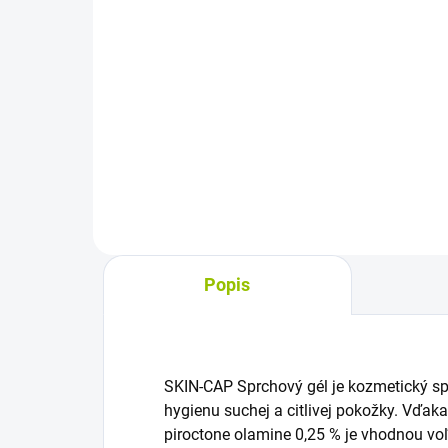
Jednotková
0,22 € / 1 ks
cena:
Do košíka
Spev
suc
Umývacia mydlová rukavica na
kyse
jednorazové použitie uľahčuje
kol
dennú hygienu tela. Vďaka pH 5.5
spe
je vhodná aj pre jemnú pokožku,
pok
stačí ju navlhčiť a jemne
a...
masírovať pokožku bez...
Popis
SKIN-CAP Sprchový gél je kozmetický sp
hygienu suchej a citlivej pokožky. Vďak
piroctone olamine 0,25 % je vhodnou voľ