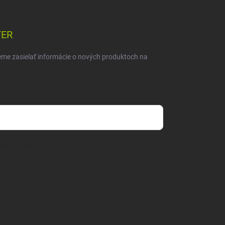
TER
eme zasielať informácie o nových produktoch na
mienkami ochrany osobných údajov