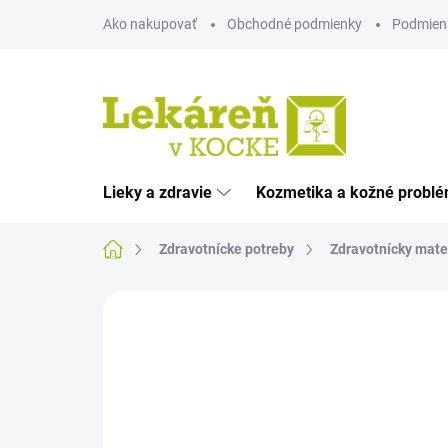
Prejsť
Ako nakupovať
Obchodné podmienky
Podmien
na
obsah
Lieky a zdravie
Kozmetika a kožné probl
Domov
Zdravotnícke potreby
Zdravotnícky mate
Neohodnotené
Podrobnosti hodnote