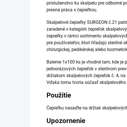
príslušenstvo ku skalpelu pre odborné pou
presná práca s čepieľkou.
Skalpelové čepieľky SURGEON č.21 patr
zaradené v kategórii čepieľok skalpelov
čepieľky v rámci sortimentu skalpelový
pre používateľov, ktorí hľadajú sterilné s
chirurgickej, pedikérskej alebo kozmetick
Balenie 1x100 ks je vhodné tam, kde je p
jednorázových čepieľok v sterilnom prev
držiakom skalpelových čepieľok č. 4, na
Vďaka tomu tvoria súčasť skalpelového 
Použitie
Čepieľku nasaďte na držiak skalpelových
Upozornenie