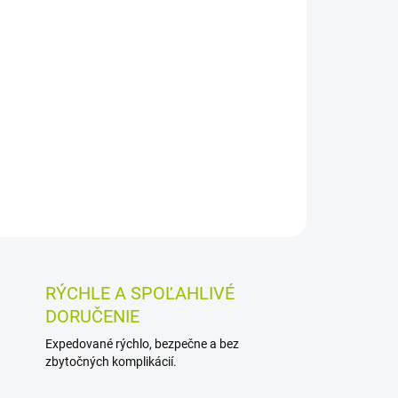
Pridať do košíka
vé čepieľky č. 21 určené na chirurgické,
y. Balenie obsahuje 100 kusov a čepieľky sa
vých čepieľok č. 4.
OSTI VRÁTENIA TOVARU
RÝCHLE A SPOĽAHLIVÉ
DORUČENIE
Expedované rýchlo, bezpečne a bez
zbytočných komplikácií.