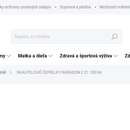
ky ochrany osobných údajov
Doprava a platba
Možnosti vráteni
Hľadať
émy
Matka a dieťa
Zdravá a športová výživa
Zd
riál
SKALPELOVÉ ČEPIELKY SURGEON č.21 100 ks
nia
19,68 €
Jednotková
0,20 € / 1 ks
cena:
SKLADOM
(>5 KS)
MÔŽEME DORUČIŤ DO:
12.8.2