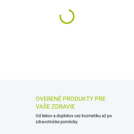
−
+
Sterilné jednorazové skalpelo
pedikérske a kozmetické účel
nasadzujú na držiak skalpelo
DETAILNÉ INFORMÁCIE
MOŽN
OPÝTAŤ SA
STRÁŽIŤ
OVERENÉ PRODUKTY PRE
VAŠE ZDRAVIE
Od liekov a doplnkov cez kozmetiku až po
zdravotnícke pomôcky.