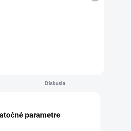
Do košíka
Kozmetická pinzeta s rovnou
hranou z nehrdzavejúcej ocele je
ná
určená na bežnú kozmetickú
starostlivosť. Vhodná do salónu
aj na domáce použitie, pomáha
V
pri úkonoch, keď je...
Diskusia
atočné parametre