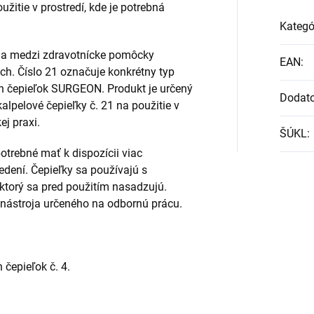
žitie v prostredí, kde je potrebná
Kategó
ia medzi zdravotnícke pomôcky
EAN
:
ých. Číslo 21 označuje konkrétny typ
ch čepieľok SURGEON. Produkt je určený
Dodat
kalpelové čepieľky č. 21 na použitie v
ej praxi.
ŠÚKL
:
otrebné mať k dispozícii viac
edení. Čepieľky sa používajú s
 ktorý sa pred použitím nasadzujú.
nástroja určeného na odbornú prácu.
 čepieľok č. 4.