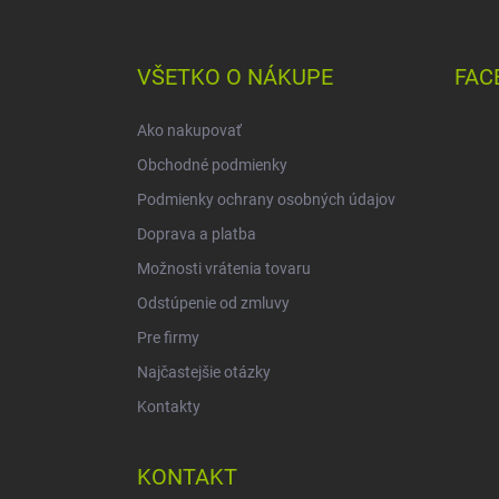
á
p
ä
VŠETKO O NÁKUPE
FAC
t
i
Ako nakupovať
e
Obchodné podmienky
Podmienky ochrany osobných údajov
Doprava a platba
Možnosti vrátenia tovaru
Odstúpenie od zmluvy
Pre firmy
Najčastejšie otázky
Kontakty
KONTAKT