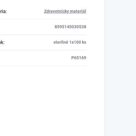
ria
:
Zdravotnícky materiál
8595145030538
ok
:
sterilné 1x100 ks
P65169