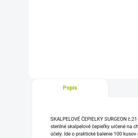
Do košíka
Sterilné jednorazové skalpelové
Bra
čepieľky č. 19 sú určené na
kva
chirurgické, pedikérske a
och
kozmetické účely. Balenie
kvap
obsahuje 100 kusov a čepieľky sa
ext
nasadzujú na držiak
nap
skalpelových...
a...
Popis
SKALPELOVÉ ČEPIELKY SURGEON č.21 st
sterilné skalpelové čepieľky určené na c
účely. Ide o praktické balenie 100 kusov