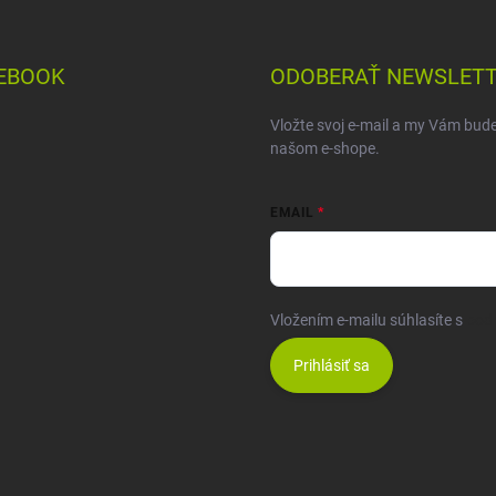
EBOOK
ODOBERAŤ NEWSLET
Vložte svoj e-mail a my Vám bud
našom e-shope.
EMAIL
Vložením e-mailu súhlasíte s
pod
Prihlásiť sa