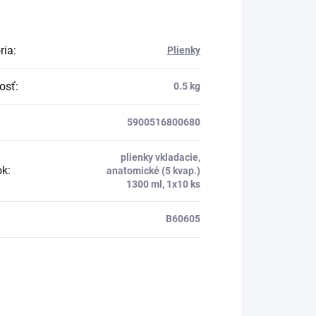
ria
:
Plienky
osť
:
0.5 kg
5900516800680
plienky vkladacie,
ok
:
anatomické (5 kvap.)
1300 ml, 1x10 ks
B60605