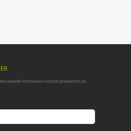
TER
eme zasielať informácie o nových produktoch na