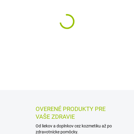
MÔŽEME DORUČIŤ DO:
12.8.2
−
+
Anatomicky tvarované absorp
dospelých. Sú vhodné pre m
inkontinencie, fixujú sa o s
Balenie obsahuje 10 kusov s
DETAILNÉ INFORMÁCIE
MOŽN
OPÝTAŤ SA
STRÁŽIŤ
OVERENÉ PRODUKTY PRE
VAŠE ZDRAVIE
Od liekov a doplnkov cez kozmetiku až po
zdravotnícke pomôcky.