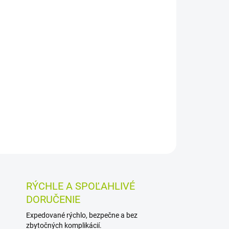
026
MOŽNOSTI DORUČENIA
Pridať do košíka
čné vkladacie plienky pre inkontinenciu
užov aj ženy so stredným až ťažkým stupňom
podnú bielizeň alebo fixačnými nohavičkami.
o savosťou 1300 ml.
OSTI VRÁTENIA TOVARU
RÝCHLE A SPOĽAHLIVÉ
DORUČENIE
Expedované rýchlo, bezpečne a bez
zbytočných komplikácií.