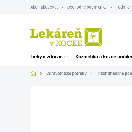
Prejsť
Ako nakupovať
Obchodné podmienky
Podmien
na
obsah
Lieky a zdravie
Kozmetika a kožné probl
Domov
Zdravotnícke potreby
Inkontinenčné po
Neohodnotené
Podrobnosti hodnote