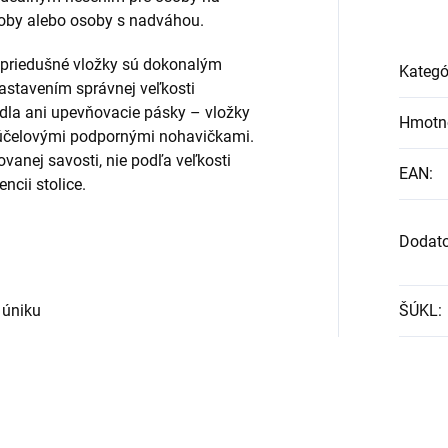
osoby alebo osoby s nadváhou.
priedušné vložky sú dokonalým
Kategó
nastavením správnej veľkosti
dla ani upevňovacie pásky – vložky
Hmotn
cúčelovými podpornými nohavičkami.
anej savosti, nie podľa veľkosti
EAN
:
ncii stolice.
Dodat
 úniku
ŠÚKL
: