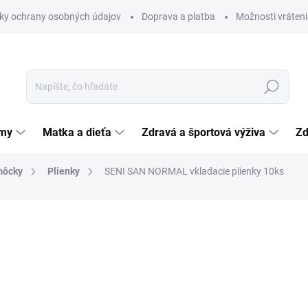
ky ochrany osobných údajov
Doprava a platba
Možnosti vráteni
Hľadať
émy
Matka a dieťa
Zdravá a športová výživa
Zd
môcky
Plienky
SENI SAN NORMAL vkladacie plienky 10ks
nia
ZNAČKA:
TORUNSKIE ZAKLADY MATERIALOW OPATRUNKOWYCH S.A.
3,64 €
Jednotková
0,36 € / 1 ks
cena:
SKLADOM
(>5 KS)