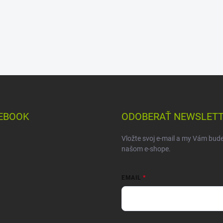
EBOOK
ODOBERAŤ NEWSLET
Vložte svoj e-mail a my Vám bud
našom e-shope.
EMAIL