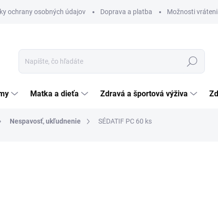
ky ochrany osobných údajov
Doprava a platba
Možnosti vráteni
Hľadať
émy
Matka a dieťa
Zdravá a športová výživa
Zd
Nespavosť, ukľudnenie
SÉDATIF PC 60 ks
nia
ZNAČKA:
LABORATOIRES BOIRON
9,31 €
Jednotková
0,16 € / 1 ks
cena:
SKLADOM
(>5 KS)