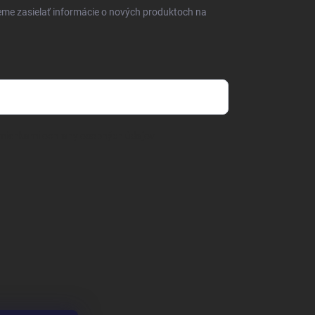
eme zasielať informácie o nových produktoch na
mienkami ochrany osobných údajov