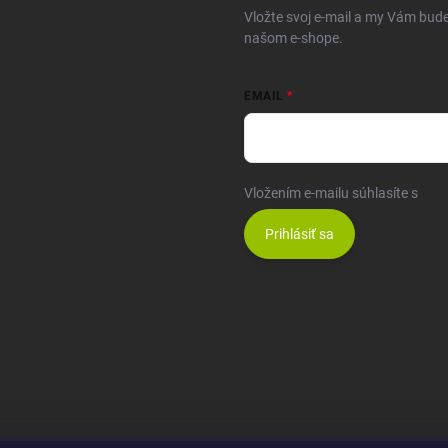
Vložte svoj e-mail a my Vám bud
našom e-shope.
EMAIL
Vložením e-mailu súhlasíte s
pod
Prihlásiť sa