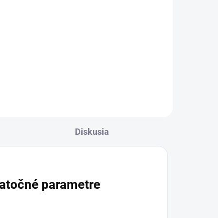
Do košíka
ch
Očné kvapky s 0,4 %
hyaluronátom sodným na
starostlivosť o povrch oka.
Pomáhajú zlepšovať stabilitu
ka
slzného filmu a udržiavajú povrch
oka lubrikovaný, hydratovaný a
chránený....
Diskusia
atočné parametre