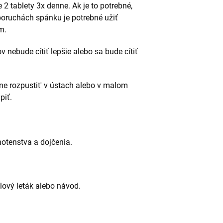
 tablety 3x denne. Ak je to potrebné,
poruchách spánku je potrebné užiť
m.
v nebude cítiť lepšie alebo sa bude cítiť
ne rozpustit' v ústach alebo v malom
piť.
hotenstva a dojčenia.
alový leták alebo návod.