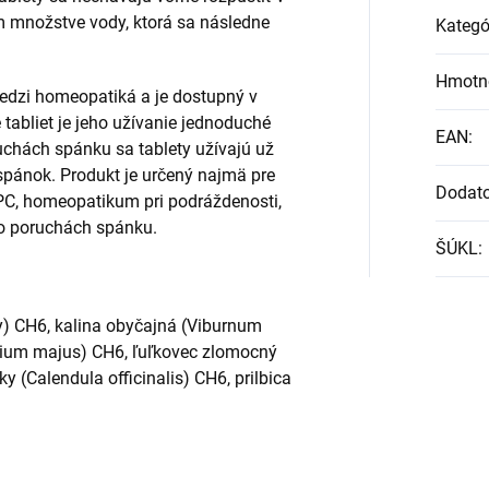
m množstve vody, ktorá sa následne
Kategó
Hmotn
dzi homeopatiká a je dostupný v
e tabliet je jeho užívanie jednoduché
EAN
:
uchách spánku sa tablety užívajú už
spánok. Produkt je určený najmä pre
Dodat
PC, homeopatikum pri podráždenosti,
bo poruchách spánku.
ŠÚKL
:
ty) CH6, kalina obyčajná (Viburnum
onium majus) CH6, ľuľkovec zlomocný
y (Calendula officinalis) CH6, prilbica