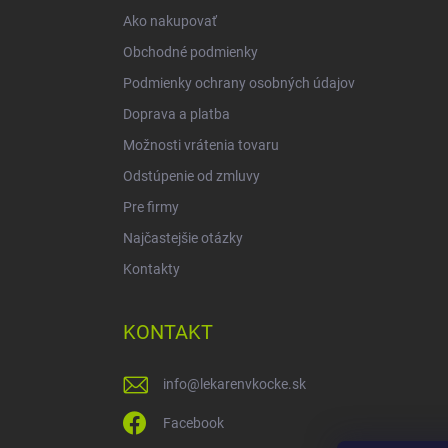
i
Ako nakupovať
e
Obchodné podmienky
Podmienky ochrany osobných údajov
Doprava a platba
Možnosti vrátenia tovaru
Odstúpenie od zmluvy
Pre firmy
Najčastejšie otázky
Kontakty
KONTAKT
info
@
lekarenvkocke.sk
Facebook