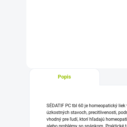
cena:
Do košíka
Očn
čír
Očné kvapky s hyaluronátom
kon
sodným na starostlivosť o suché,
lubr
unavené a podráždené oči.
a n
Sterilný roztok zvlhčuje očný
látk
povrch, prináša úľavu a je vhodný
v...
aj pre používateľov...
Popis
SÉDATIF PC tbl 60 je homeopatický liek v
úzkostných stavoch, precitlivenosti, po
vhodný pre ľudí, ktorí hľadajú homeopat
alebo problémy so spánkom. Praktické ta