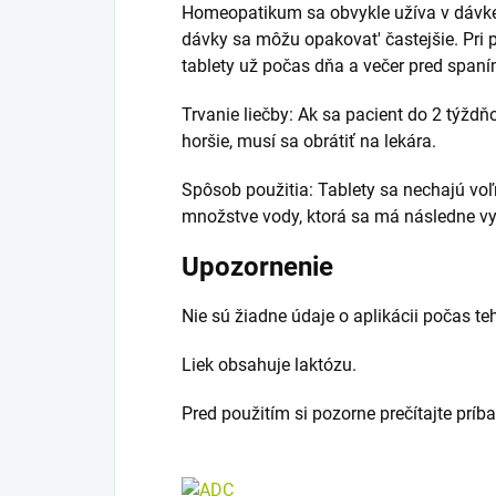
Homeopatikum sa obvykle užíva v dávke 2
dávky sa môžu opakovat' častejšie. Pri 
tablety už počas dňa a večer pred spaní
Trvanie liečby: Ak sa pacient do 2 týždňo
horšie, musí sa obrátiť na lekára.
Spôsob použitia: Tablety sa nechajú voľ
množstve vody, ktorá sa má následne vy
Upozornenie
Nie sú žiadne údaje o aplikácii počas te
Liek obsahuje laktózu.
Pred použitím si pozorne prečítajte príb