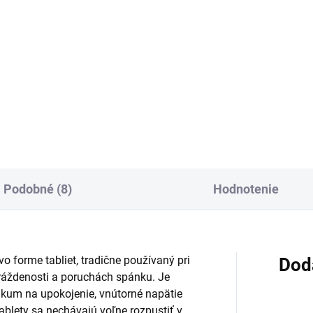
Do košíka
Do košíka
é kvapky s viskoelastickým,
Očný roztok bez konzervačný
ym roztokom bez
látok so zosieťovaným
zervačných látok zvlhčujú a
hyaluronátom sodným a aloe
ikujú povrch oka pri suchých
vera pomáha hydratovať,
amáhaných očiach. Obsahujú
lubrikovať a chrániť povrch o
y prirodzene sa vyskytujúce
pri príznakoch suchého oka.
Vhodný aj na...
Podobné (8)
Hodnotenie
o forme tabliet, tradične používaný pri
Dod
dráždenosti a poruchách spánku. Je
ikum na upokojenie, vnútorné napätie
blety sa nechávajú voľne rozpustiť v