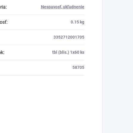
ria
:
Nespavosť, ukľudnenie
osť
:
0.15 kg
3352712001705
ok
:
tbl (blis.) 1x60 ks
58705