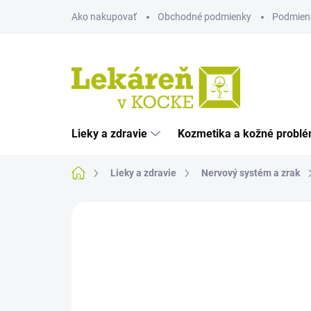
Prejsť
Ako nakupovať
Obchodné podmienky
Podmien
na
obsah
Lieky a zdravie
Kozmetika a kožné probl
Domov
Lieky a zdravie
Nervový systém a zrak
Neohodnotené
Podrobnosti hodnote