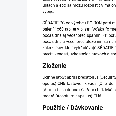
ústach alebo sa môžu rozpustiť v malo
vypije.
SÉDATIF PC od výrobcu BOIRON patrí me
balení 1x60 tabliet v blistri. Vďaka form
počas dňa aj večer pred spaním. Pri por
počas dňa a večer pred uložením sa na 
zákazníkov, ktorí vyhľadávajú SÉDATIF 
precitlivenosti, úzkostných stavoch ale
Zloženie
Účinné látky: abrus precatorius (Jequiri
opulus) CH6, lastovičník väčší (Chelid
(Atropa bella-donna) CH6, nechtík lekársk
modrá (Aconitum napellus) CH6.
Použitie / Dávkovanie