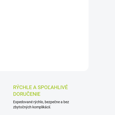
026
MOŽNOSTI DORUČENIA
Pridať do košíka
 pri podráždenosti, precitlivenosti, úzkostných
 Tablety sa nechávajú voľne rozpustiť v ústach
y.
OSTI VRÁTENIA TOVARU
RÝCHLE A SPOĽAHLIVÉ
DORUČENIE
Expedované rýchlo, bezpečne a bez
zbytočných komplikácií.