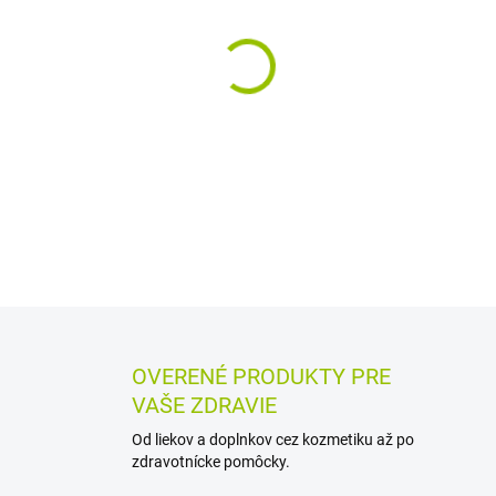
MÔŽEME DORUČIŤ DO:
12.8.2
−
+
Homeopatický liek v tabletách
stavoch a poruchách spánku.
alebo v malom množstve vod
DETAILNÉ INFORMÁCIE
MOŽN
OPÝTAŤ SA
STRÁŽIŤ
OVERENÉ PRODUKTY PRE
VAŠE ZDRAVIE
Od liekov a doplnkov cez kozmetiku až po
zdravotnícke pomôcky.