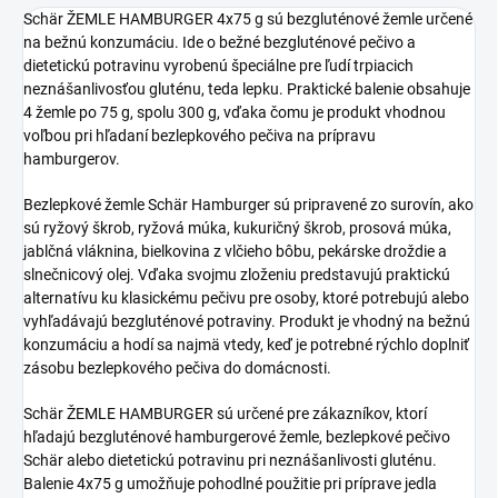
Schär ŽEMLE HAMBURGER 4x75 g sú bezgluténové žemle určené
na bežnú konzumáciu. Ide o bežné bezgluténové pečivo a
dietetickú potravinu vyrobenú špeciálne pre ľudí trpiacich
neznášanlivosťou gluténu, teda lepku. Praktické balenie obsahuje
4 žemle po 75 g, spolu 300 g, vďaka čomu je produkt vhodnou
voľbou pri hľadaní bezlepkového pečiva na prípravu
hamburgerov.
Bezlepkové žemle Schär Hamburger sú pripravené zo surovín, ako
sú ryžový škrob, ryžová múka, kukuričný škrob, prosová múka,
jablčná vláknina, bielkovina z vlčieho bôbu, pekárske droždie a
slnečnicový olej. Vďaka svojmu zloženiu predstavujú praktickú
alternatívu ku klasickému pečivu pre osoby, ktoré potrebujú alebo
vyhľadávajú bezgluténové potraviny. Produkt je vhodný na bežnú
konzumáciu a hodí sa najmä vtedy, keď je potrebné rýchlo doplniť
zásobu bezlepkového pečiva do domácnosti.
Schär ŽEMLE HAMBURGER sú určené pre zákazníkov, ktorí
hľadajú bezgluténové hamburgerové žemle, bezlepkové pečivo
Schär alebo dietetickú potravinu pri neznášanlivosti gluténu.
Balenie 4x75 g umožňuje pohodlné použitie pri príprave jedla