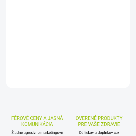
−
+
Pridať do košíka
Bezgluténové hamburgerové žemle sú vhodné pre ľudí s
neznášanlivosťou gluténu. Praktické balenie obsahuje 4 žemle po
75 g, spolu 300 g, a hodí sa na prípravu hamburgerov aj do bežnej
domácnosti.
DETAILNÉ INFORMÁCIE
MOŽNOSTI VRÁTENIA TOVARU
OPÝTAŤ SA
STRÁŽIŤ
FÉROVÉ CENY A JASNÁ
OVERENÉ PRODUKTY
KOMUNIKÁCIA
PRE VAŠE ZDRAVIE
Žiadne agresívne marketingové
Od liekov a doplnkov cez