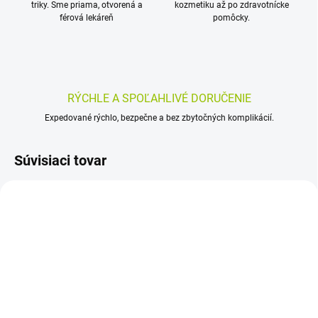
triky. Sme priama, otvorená a
kozmetiku až po zdravotnícke
férová lekáreň
pomôcky.
RÝCHLE A SPOĽAHLIVÉ DORUČENIE
Expedované rýchlo, bezpečne a bez zbytočných komplikácií.
Súvisiaci tovar
MOŽNÝ LEN OSOBNÝ
ODBER
SKLADOM
SKLADOM
(>5 KS)
(>5 KS)