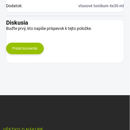
Dodatok
:
vlasové tonikum 4x30 ml
Diskusia
Buďte prvý, kto napíše príspevok k tejto položke.
Pridať komentár
Z
á
p
ä
t
VŠETKO O NÁKUPE