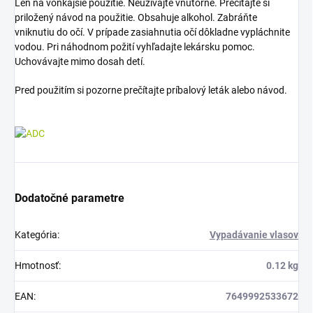
Len na vonkajšie použitie. Neužívajte vnútorne. Prečítajte si
priložený návod na použitie. Obsahuje alkohol. Zabráňte
vniknutiu do očí. V prípade zasiahnutia očí dôkladne vypláchnite
vodou. Pri náhodnom požití vyhľadajte lekársku pomoc.
Uchovávajte mimo dosah detí.
Pred použitím si pozorne prečítajte príbalový leták alebo návod.
Dodatočné parametre
Kategória
:
Vypadávanie vlasov
Hmotnosť
:
0.12 kg
EAN
:
7649992533672