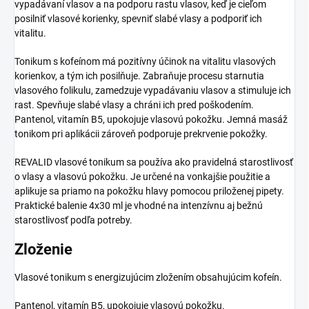
vypadávaní vlasov a na podporu rastu vlasov, keď je cieľom
posilniť vlasové korienky, spevniť slabé vlasy a podporiť ich
vitalitu.
Tonikum s kofeínom má pozitívny účinok na vitalitu vlasových
korienkov, a tým ich posilňuje. Zabraňuje procesu starnutia
vlasového folikulu, zamedzuje vypadávaniu vlasov a stimuluje ich
rast. Spevňuje slabé vlasy a chráni ich pred poškodením.
Pantenol, vitamín B5, upokojuje vlasovú pokožku. Jemná masáž
tonikom pri aplikácii zároveň podporuje prekrvenie pokožky.
REVALID vlasové tonikum sa používa ako pravidelná starostlivosť
o vlasy a vlasovú pokožku. Je určené na vonkajšie použitie a
aplikuje sa priamo na pokožku hlavy pomocou priloženej pipety.
Praktické balenie 4x30 ml je vhodné na intenzívnu aj bežnú
starostlivosť podľa potreby.
Zloženie
Vlasové tonikum s energizujúcim zložením obsahujúcim kofeín.
Pantenol, vitamín B5, upokojuje vlasovú pokožku.