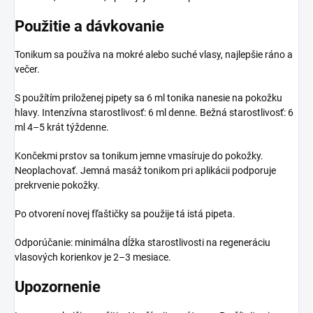
Použitie a dávkovanie
Tonikum sa používa na mokré alebo suché vlasy, najlepšie ráno a
večer.
S použítím priloženej pipety sa 6 ml tonika nanesie na pokožku
hlavy. Intenzívna starostlivosť: 6 ml denne. Bežná starostlivosť: 6
ml 4–5 krát týždenne.
Končekmi prstov sa tonikum jemne vmasíruje do pokožky.
Neoplachovať. Jemná masáž tonikom pri aplikácii podporuje
prekrvenie pokožky.
Po otvorení novej fľaštičky sa použije tá istá pipeta.
Odporúčanie: minimálna dĺžka starostlivosti na regeneráciu
vlasových korienkov je 2–3 mesiace.
Upozornenie