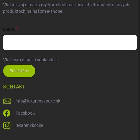
Vložte svoj e-mail a my Vám budeme zasielať informácie o nových
produktoch na našom e-shope.
EMAIL
Vložením e-mailu súhlasíte s
podmienkami ochrany osobných údajov
Prihlásiť sa
KONTAKT
info
@
lekarenvkocke.sk
Facebook
lekarenvkocke