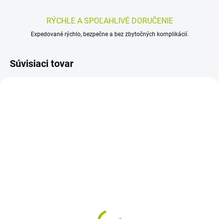
RÝCHLE A SPOĽAHLIVÉ DORUČENIE
Expedované rýchlo, bezpečne a bez zbytočných komplikácií.
Súvisiaci tovar
SKLADOM
SKLADOM
(>5 KS)
(>5 KS)
Plantur 21 Longhair Oh
CAPILLAN ORIGINAL
Wow! Spray
Vlasový AKTIVÁTOR
bezoplachová
200ml
starostlivosť s ochranou
7,11 €
8,46 €