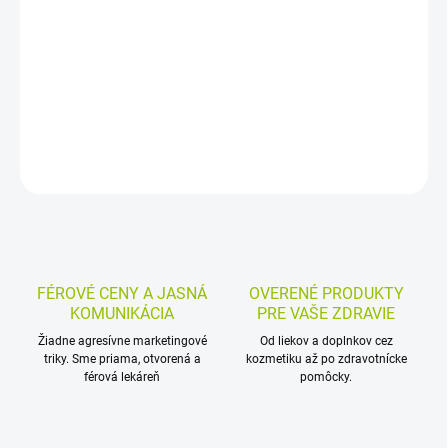
Vlasové tonikum s kofeínom je určené na starostlivosť o pokožku
hlavy a vlasové korienky. Pomáha pri vypadávaní vlasov,
podporuje rast vlasov a spevňuje slabé vlasy.
DETAILNÉ INFORMÁCIE
MOŽNOSTI VRÁTENIA TOVARU
OPÝTAŤ SA
STRÁŽIŤ
FÉROVÉ CENY A JASNÁ
OVERENÉ PRODUKTY
KOMUNIKÁCIA
PRE VAŠE ZDRAVIE
Žiadne agresívne marketingové
Od liekov a doplnkov cez
triky. Sme priama, otvorená a
kozmetiku až po zdravotnícke
férová lekáreň
pomôcky.