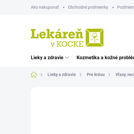
Prejsť
Ako nakupovať
Obchodné podmienky
Podmien
na
obsah
Lieky a zdravie
Kozmetika a kožné probl
Domov
Lieky a zdravie
Pre krásu
Vlasy, nec
Neohodnotené
Podrobnosti hodnote