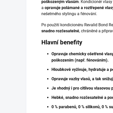
poškozeným vlasům
. Kondicionér vlasy
a
opravuje polámané a roztřepené vlas
nešetrného stylingu a fénování.
Po použití kondicionéru Revalid Bond R
snadno rozčesatelné
, chráněné a připra
Hlavní benefity
Opravuje chemicky ošetřené vlasy
poškozením (např. fénováním).
Hloubkově vyživuje, hydratuje a p
Opravuje vazby vlasů, a tak snižuj
Je vhodný i pro citlivou vlasovou
Hebké, snadno rozčesatelné a pod
0 % parabenů, 0 % silikonů, 0 % su