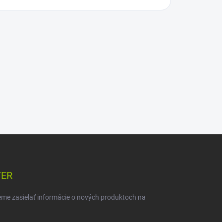
TER
eme zasielať informácie o nových produktoch na