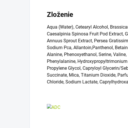
Zloženie
Aqua (Water), Cetearyl Alcohol, Brassic
Caesalpinia Spinosa Fruit Pod Extract, 
Annuus Sprout Extract, Persea Gratissima 
Sodium Pca, Allantoin,Panthenol, Betaine,
Alanine, Phenoxyethanol, Serine, Valine, I
Phenylalanine, Hydroxypropyltrimonium In
Propylene Glycol, Capryloyl Glycerin/Se
Succinate, Mica, Titanium Dioxide, Parfu
Chloride, Sodium Lactate, Caprylhydrox