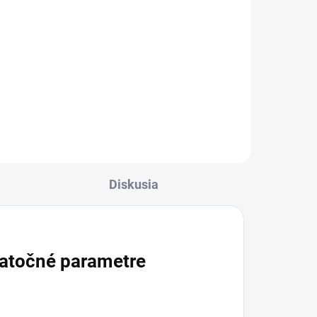
Výživový doplnok s bylinnými
extraktmi, sójovými
i
izoflavonoidmi a hydrolyzovaným
kolagénom pre ženy, ktoré sa
vú,
zameriavajú na starostlivosť o
prsia. Vo forme kapsúl, určený
iny
pre...
Diskusia
atočné parametre