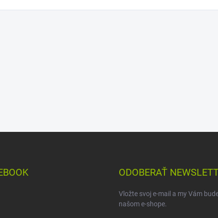
EBOOK
ODOBERAŤ NEWSLET
Vložte svoj e-mail a my Vám bud
našom e-shope.