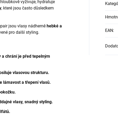
 hloubkově vyživuje, hydratuje
Kategó
y
, které jsou často důsledkem
Hmotn
epair jsou vlasy nádherně
hebké a
EAN
:
vené pro další styling.
Dodat
 a chrání je před tepelným
osiluje vlasovou strukturu.
e lámavost a třepení vlasů.
 pokožku.
dajné vlasy, snadný styling.
lfátů.