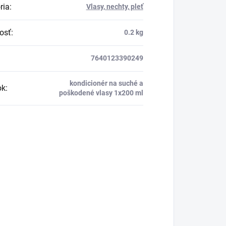
ria
:
Vlasy, nechty, pleť
osť
:
0.2 kg
7640123390249
kondicionér na suché a
ok
:
poškodené vlasy 1x200 ml