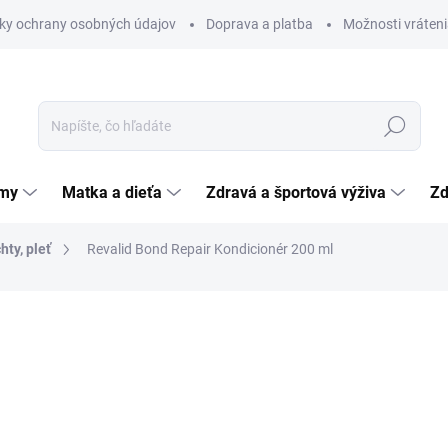
ky ochrany osobných údajov
Doprava a platba
Možnosti vráteni
Hľadať
émy
Matka a dieťa
Zdravá a športová výživa
Zd
hty, pleť
Revalid Bond Repair Kondicionér 200 ml
nia
12,93 €
Jednotková
6,47 € / 100 ml
cena:
SKLADOM
(>5 KS)
MÔŽEME DORUČIŤ DO:
12.8.2