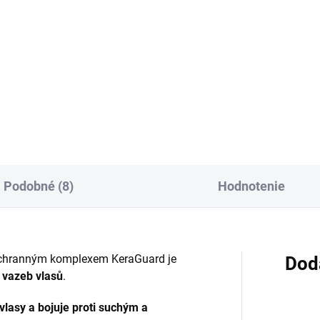
Do košíka
Do košíka
vový doplnok s šalviou
Výživový doplnok s rastlinným
árskou a yzopom lekárskym v
extraktmi pre ženy vo forme
ulách. Šalvia prispieva k
kapsúl. Obsahuje palmu plazi
aniu normálnej intenzity
senovku grécku, fenikel,
nia a k prirodzenej
dioskóreu huňatú a ďalšie byl
anyschopnosti organizmu,
so zameraním na ženské...
...
Podobné (8)
Hodnotenie
m ochranným komplexem KeraGuard je
Dod
 vazeb vlasů
.
 vlasy a bojuje proti suchým a