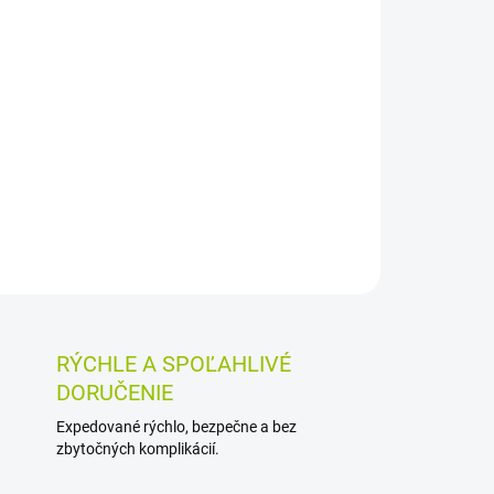
Pridať do košíka
kodené vlasy s obnovujúcim komplexom
eňa švajčiarskeho horca. Pomáha vyživovať,
y hebké, lesklé a ľahšie rozčesateľné.
OSTI VRÁTENIA TOVARU
RÝCHLE A SPOĽAHLIVÉ
DORUČENIE
Expedované rýchlo, bezpečne a bez
zbytočných komplikácií.