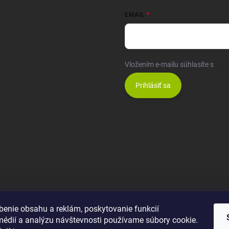
EMAIL
Vložením e-mailu súhlasíte s
pod
Prihlásiť sa
benie obsahu a reklám, poskytovanie funkcií
médií a analýzu návštevnosti používame súbory cookie.