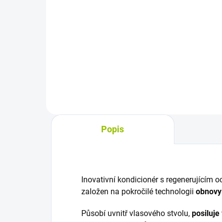
Do košíka
Výživový doplnok s
Výži
hydrolyzovaným morským
lek
kolagénom, kyselinou
kaps
hyalurónovou, MSM, vitamínmi a
udrž
minerálmi pre starostlivosť o
pote
krásu zvnútra. Prispieva k
obr
udržaniu zdravých vlasov,...
yzop
Popis
Inovativní kondicionér s regenerující
založen na pokročilé technologii
obnovy
Působí uvnitř vlasového stvolu,
posiluje