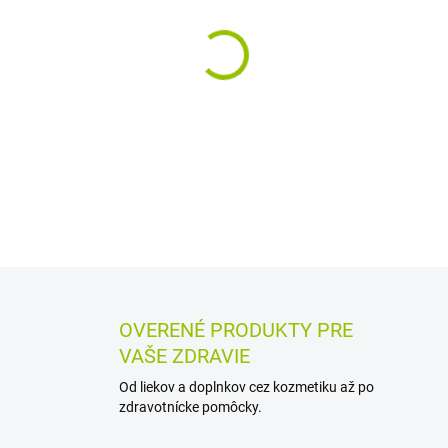
−
+
Kondicionér na suché a poš
KeraGuard a extraktom z kor
regenerovať a zanecháva vlas
DETAILNÉ INFORMÁCIE
MOŽN
OPÝTAŤ SA
STRÁŽIŤ
OVERENÉ PRODUKTY PRE
VAŠE ZDRAVIE
Od liekov a doplnkov cez kozmetiku až po
zdravotnícke pomôcky.