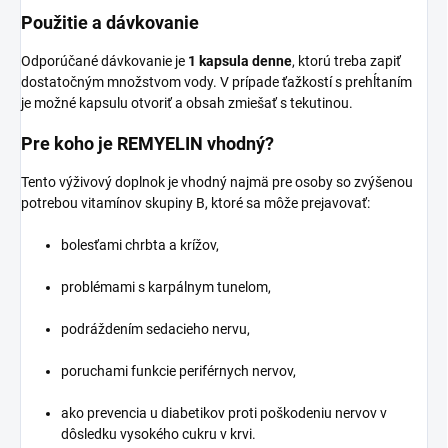
Použitie a dávkovanie
Odporúčané dávkovanie je
1 kapsula denne
, ktorú treba zapiť
dostatočným množstvom vody. V prípade ťažkostí s prehĺtaním
je možné kapsulu otvoriť a obsah zmiešať s tekutinou.
Pre koho je REMYELIN vhodný?
Tento výživový doplnok je vhodný najmä pre osoby so zvýšenou
potrebou vitamínov skupiny B, ktoré sa môže prejavovať:
bolesťami chrbta a krížov,
problémami s karpálnym tunelom,
podráždením sedacieho nervu,
poruchami funkcie periférnych nervov,
ako prevencia u diabetikov proti poškodeniu nervov v
dôsledku vysokého cukru v krvi.