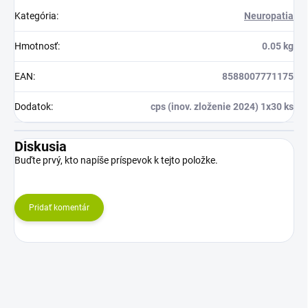
Kategória
:
Neuropatia
Hmotnosť
:
0.05 kg
EAN
:
8588007771175
Dodatok
:
cps (inov. zloženie 2024) 1x30 ks
Diskusia
Buďte prvý, kto napíše príspevok k tejto položke.
Pridať komentár