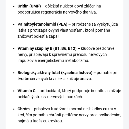
Uridín (UMP)
– dôležitá nukleotidová zlúčenina
podporujúca regeneráciu nervového tkaniva.
Palmitoyletanolamid (PEA)
– prirodzene sa vyskytujúca
látka s protizápalovými vlastnosťami, ktorá pomáha
znižovať bolesť a zápal.
Vitamíny skupiny B (B1, B6, B12)
– kľúčové pre zdravé
nervy, prispievajú k správnemu prenosu nervových
impulzov a energetickému metabolizmu.
Biologicky aktívny folát (kyselina listová)
– pomáha pri
tvorbe červených krviniek a znižuje únavu.
Vitamín C
– antioxidant, ktorý podporuje imunitu a znižuje
oxidačný stres v nervových bunkách.
Chróm
– prispieva k udržaniu normálnej hladiny cukru v
krvi, čím pomáha chrániť periférne nervy pred poškodením,
najmä u ľudí s cukrovkou.