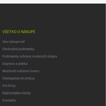
Z
á
p
ä
t
i
VŠETKO O NÁKUPE
e
Ako nakupovať
Obchodné podmienky
Podmienky ochrany osobných údajov
Doprava a platba
Možnosti vrátenia tovaru
Odstúpenie od zmluvy
Pre firmy
Najčastejšie otázky
Kontakty