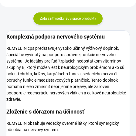
Zobraziť všetky súvisiace produkty
Komplexná podpora nervového systému
REMYELIN cps predstavuje vysoko účinný výživový doplnok,
špeciálne vyvinutý na podporu správnej funkcie nervového
systému. Je ideálny pre ľudí trpiacich nedostatkom vitamínov
skupiny B, ktorý môže viesť k neurologickým problémom ako sú
bolesti chrbta, krížov, karpálneho tunela, sedacieho nervu či
poruchy funkcie medzistavcových platničiek. Tento doplnok
pomáha nielen zmierniť nepríjemné prejavy, ale zároveň
podporuje regeneráciu nervových vlákien a celkové neurologické
zdravie.
Zloženie s dôrazom na účinnosť
REMYELIN obsahuje vedecky overené látky, ktoré synergicky
pôsobia na nervový systém: