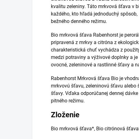
kvalitu zeleniny. Táto mrkvová šťava v b
každého, kto hľadá jednoduchý spôsob, 
bežného denného režimu.
Bio mrkvová šťava Rabenhorst je perorál
pripravená z mrkvy a citróna z ekologic
charakteristická chuť vychádza z použitý
medzi potraviny a výživové doplnky a je
ovocné, zeleninové a rastlinné šťavy a n
Rabenhorst Mrkvová šťava Bio je vhodná
mrkvovú šťavu, zeleninovú šťavu alebo 
šťavy. Vďaka odporúčanej dennej dávke
pitného režimu.
Zloženie
Bio mrkvová šťava*, Bio citrónová šťava