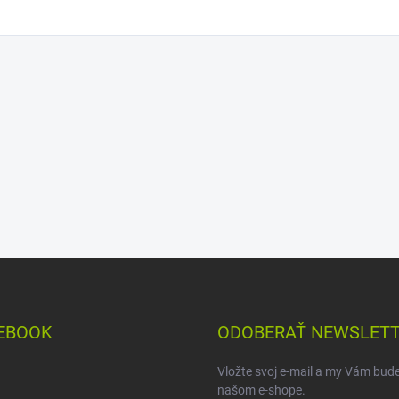
EBOOK
ODOBERAŤ NEWSLET
Vložte svoj e-mail a my Vám bud
našom e-shope.