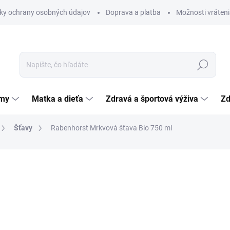
ky ochrany osobných údajov
Doprava a platba
Možnosti vráteni
Hľadať
émy
Matka a dieťa
Zdravá a športová výživa
Zd
Šťavy
Rabenhorst Mrkvová šťava Bio 750 ml
nia
ZNAČKA:
HAUS RABENHORST O. LAUFFS GMBH & CO. KG
6,11 €
Jednotková
0,81 € / 100 ml
cena:
SKLADOM
(>5 KS)