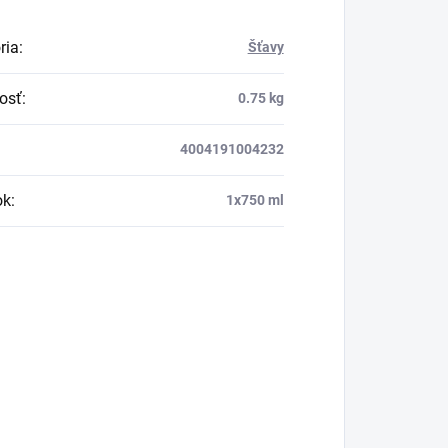
ria
:
Šťavy
osť
:
0.75 kg
4004191004232
ok
:
1x750 ml