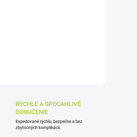
026
MOŽNOSTI DORUČENIA
Pridať do košíka
rónovou šťavou je určená na každodenné
j dennej dávke 100 ml sa ľahko zaradí do
OSTI VRÁTENIA TOVARU
RÝCHLE A SPOĽAHLIVÉ
DORUČENIE
Expedované rýchlo, bezpečne a bez
zbytočných komplikácií.