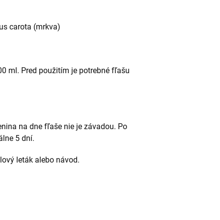
cus carota (mrkva)
0 ml. Pred použitím je potrebné fľašu
enina na dne fľaše nie je závadou. Po
lne 5 dní.
alový leták alebo návod.