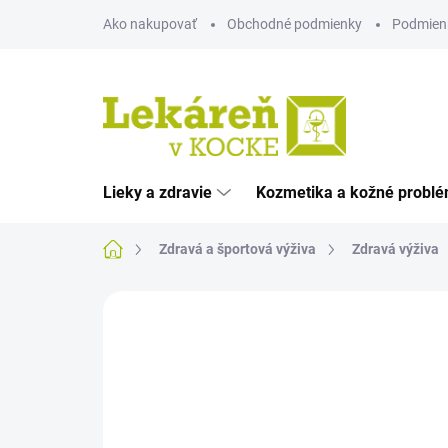
Prejsť
Ako nakupovať
Obchodné podmienky
Podmien
na
obsah
Lieky a zdravie
Kozmetika a kožné probl
Domov
Zdravá a športová výživa
Zdravá výživa
Neohodnotené
Podrobnosti hodnote