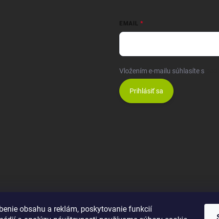
EMAIL
Vložením e-mailu súhlasíte s
pod
Prihlásiť sa
benie obsahu a reklám, poskytovanie funkcií