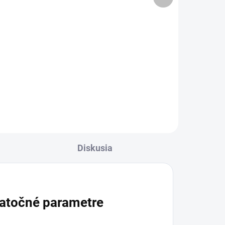
produkt
cena:
Do košíka
Výživový doplnok s 100 % šťavou
z brusnice veľkoplodej a
vitamínom C vo forme
pastorizovanej tekutiny.
Odporúča sa 50 ml raz denne
pred jedlom, možno rozriediť
vodou alebo...
Diskusia
atočné parametre