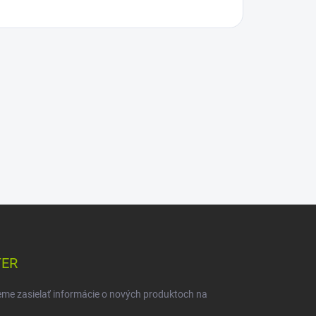
TER
eme zasielať informácie o nových produktoch na