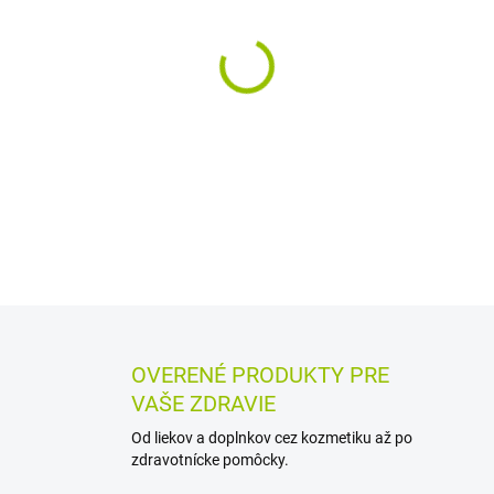
MÔŽEME DORUČIŤ DO:
10.8.2
−
+
Bio mrkvová šťava s bio cit
popíjanie. Vďaka odporúčane
bežného pitného režimu.
DETAILNÉ INFORMÁCIE
MOŽN
OPÝTAŤ SA
STRÁŽIŤ
OVERENÉ PRODUKTY PRE
VAŠE ZDRAVIE
Od liekov a doplnkov cez kozmetiku až po
zdravotnícke pomôcky.