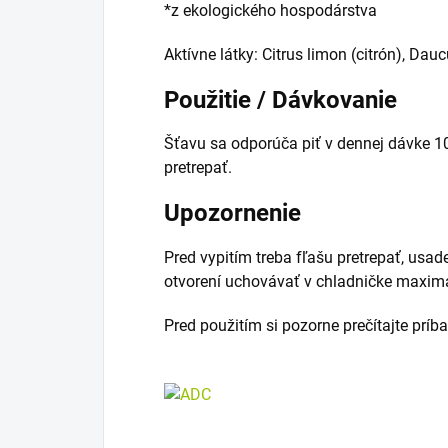
*z ekologického hospodárstva
Aktívne látky: Citrus limon (citrón), Dau
Použitie / Dávkovanie
Šťavu sa odporúča piť v dennej dávke 10
pretrepať.
Upozornenie
Pred vypitím treba fľašu pretrepať, usad
otvorení uchovávať v chladničke maximá
Pred použitím si pozorne prečítajte príb