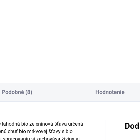
:
cena:
Do košíka
Do košíka
 jablkovo-hroznová šťava pre
100% ovocná šťava z jahôd a
atá a malé deti od
jabĺk spája jahodovú dreň s
nčeného 4. mesiaca.
lisovanou jablkovou šťavou.
ahuje 100 % ovocnej zložky,
Neobsahuje pridaný cukor ani
amín C a neobsahuje pridaný
vodu a je pasterizovaná v
r. Je pasterizovaná,
praktickom 200 ml balení.
gluténová...
Podobné (8)
Hodnotenie
 lahodná bio zeleninová šťava určená
Dod
nú chuť bio mrkvovej šťavy s bio
u spracovaniu si zachováva živiny aj