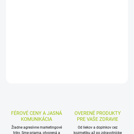
−
+
Pridať do košíka
Bezlepková múčna zmes v prášku na prípravu tmavého chleba,
jemného pečiva aj na bežné kulinárske použitie. S jemnou ovocnou
vlákninou a prírodnými surovinami je vhodná na každodenné
pečenie bez lepku.
DETAILNÉ INFORMÁCIE
MOŽNOSTI VRÁTENIA TOVARU
OPÝTAŤ SA
STRÁŽIŤ
FÉROVÉ CENY A JASNÁ
OVERENÉ PRODUKTY
KOMUNIKÁCIA
PRE VAŠE ZDRAVIE
Žiadne agresívne marketingové
Od liekov a doplnkov cez
triky. Sme priama, otvorená a
kozmetiku až po zdravotnícke