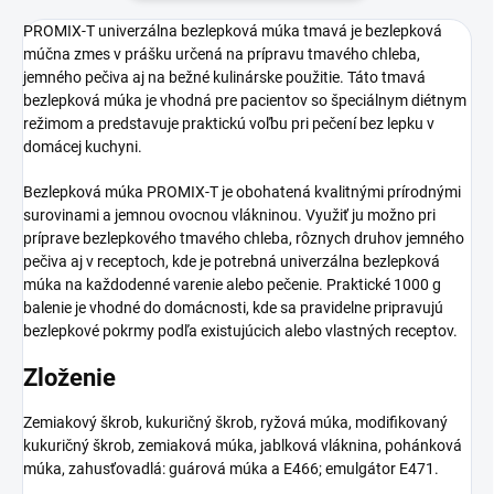
PROMIX-T univerzálna bezlepková múka tmavá je bezlepková
múčna zmes v prášku určená na prípravu tmavého chleba,
jemného pečiva aj na bežné kulinárske použitie. Táto tmavá
bezlepková múka je vhodná pre pacientov so špeciálnym diétnym
režimom a predstavuje praktickú voľbu pri pečení bez lepku v
domácej kuchyni.
Bezlepková múka PROMIX-T je obohatená kvalitnými prírodnými
surovinami a jemnou ovocnou vlákninou. Využiť ju možno pri
príprave bezlepkového tmavého chleba, rôznych druhov jemného
pečiva aj v receptoch, kde je potrebná univerzálna bezlepková
múka na každodenné varenie alebo pečenie. Praktické 1000 g
balenie je vhodné do domácnosti, kde sa pravidelne pripravujú
bezlepkové pokrmy podľa existujúcich alebo vlastných receptov.
Zloženie
Zemiakový škrob, kukuričný škrob, ryžová múka, modifikovaný
kukuričný škrob, zemiaková múka, jablková vláknina, pohánková
múka, zahusťovadlá: guárová múka a E466; emulgátor E471.