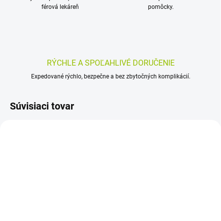
férová lekáreň
pomôcky.
RÝCHLE A SPOĽAHLIVÉ DORUČENIE
Expedované rýchlo, bezpečne a bez zbytočných komplikácií.
Súvisiaci tovar
SKLADOM
SKLADOM
(>5 KS)
(>5 KS)