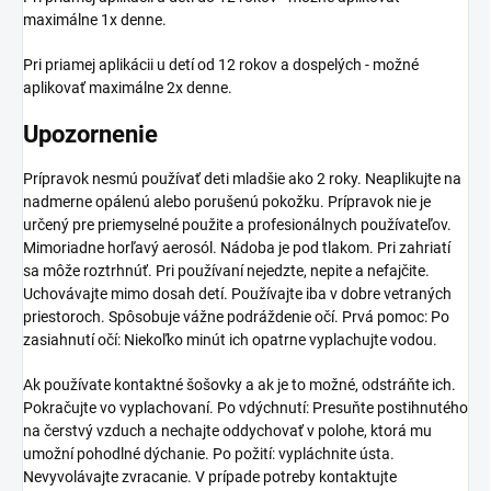
maximálne 1x denne.
Pri priamej aplikácii u detí od 12 rokov a dospelých - možné
aplikovať maximálne 2x denne.
Upozornenie
Prípravok nesmú používať deti mladšie ako 2 roky. Neaplikujte na
nadmerne opálenú alebo porušenú pokožku. Prípravok nie je
určený pre priemyselné použite a profesionálnych používateľov.
Mimoriadne horľavý aerosól. Nádoba je pod tlakom. Pri zahriatí
sa môže roztrhnúť. Pri používaní nejedzte, nepite a nefajčite.
Uchovávajte mimo dosah detí. Používajte iba v dobre vetraných
priestoroch. Spôsobuje vážne podráždenie očí. Prvá pomoc: Po
zasiahnutí očí: Niekoľko minút ich opatrne vyplachujte vodou.
Ak používate kontaktné šošovky a ak je to možné, odstráňte ich.
Pokračujte vo vyplachovaní. Po vdýchnutí: Presuňte postihnutého
na čerstvý vzduch a nechajte oddychovať v polohe, ktorá mu
umožní pohodlné dýchanie. Po požití: vypláchnite ústa.
Nevyvolávajte zvracanie. V prípade potreby kontaktujte