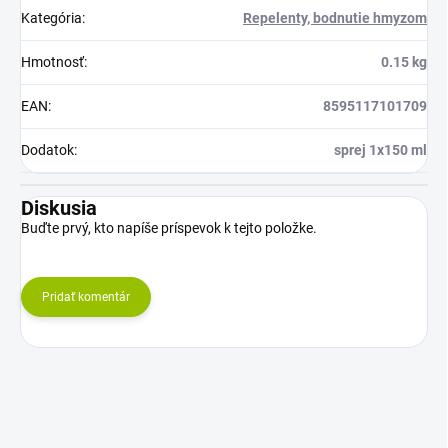
Kategória
:
Repelenty, bodnutie hmyzom
Hmotnosť
:
0.15 kg
EAN
:
8595117101709
Dodatok
:
sprej 1x150 ml
Diskusia
Buďte prvý, kto napíše príspevok k tejto položke.
Pridať komentár