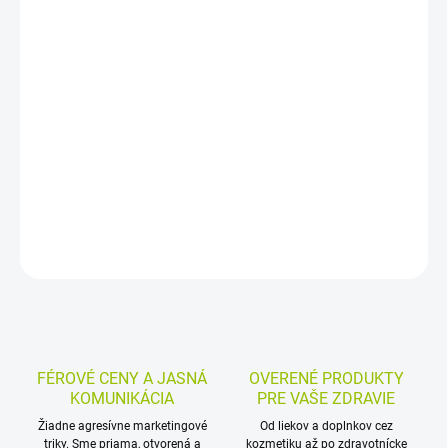
−
+
Pridať do košíka
Repelent s DEET 24,9 % chráni proti komárom a kliešťom pri
pobyte vonku, na záhrade, pri turistike aj cestovaní. Možno ho
aplikovať na kožu aj odev, proti komárom pôsobí 4 hodiny a proti
kliešťom 2 hodiny.
DETAILNÉ INFORMÁCIE
MOŽNOSTI VRÁTENIA TOVARU
OPÝTAŤ SA
STRÁŽIŤ
FÉROVÉ CENY A JASNÁ
OVERENÉ PRODUKTY
KOMUNIKÁCIA
PRE VAŠE ZDRAVIE
Žiadne agresívne marketingové
Od liekov a doplnkov cez
triky. Sme priama, otvorená a
kozmetiku až po zdravotnícke