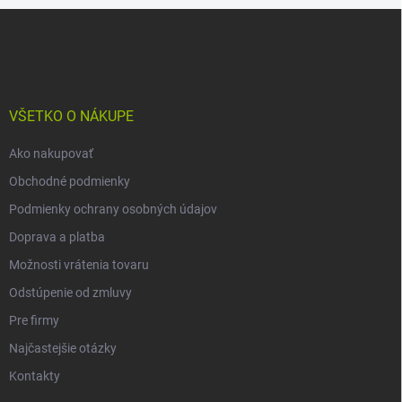
Z
á
p
ä
t
i
VŠETKO O NÁKUPE
e
Ako nakupovať
Obchodné podmienky
Podmienky ochrany osobných údajov
Doprava a platba
Možnosti vrátenia tovaru
Odstúpenie od zmluvy
Pre firmy
Najčastejšie otázky
Kontakty