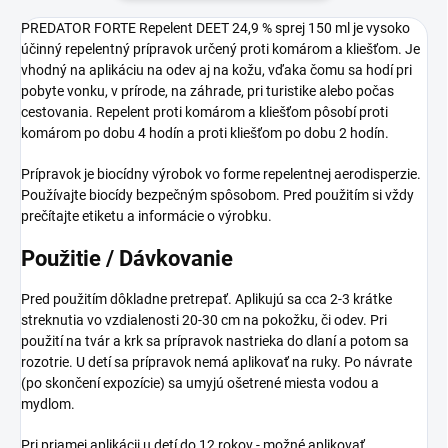
PREDATOR FORTE Repelent DEET 24,9 % sprej 150 ml je vysoko
účinný repelentný prípravok určený proti komárom a kliešťom. Je
vhodný na aplikáciu na odev aj na kožu, vďaka čomu sa hodí pri
pobyte vonku, v prírode, na záhrade, pri turistike alebo počas
cestovania. Repelent proti komárom a kliešťom pôsobí proti
komárom po dobu 4 hodín a proti kliešťom po dobu 2 hodín.
Prípravok je biocídny výrobok vo forme repelentnej aerodisperzie.
Používajte biocídy bezpečným spôsobom. Pred použitím si vždy
prečítajte etiketu a informácie o výrobku.
Použitie / Dávkovanie
Pred použitím dôkladne pretrepať. Aplikujú sa cca 2-3 krátke
streknutia vo vzdialenosti 20-30 cm na pokožku, či odev. Pri
použití na tvár a krk sa prípravok nastrieka do dlaní a potom sa
rozotrie. U detí sa prípravok nemá aplikovať na ruky. Po návrate
(po skončení expozície) sa umyjú ošetrené miesta vodou a
mydlom.
Pri priamej aplikácii u detí do 12 rokov - možné aplikovať