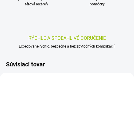
férová lekáreň
pomôcky.
RÝCHLE A SPOĽAHLIVÉ DORUČENIE
Expedované rýchlo, bezpečne a bez zbytočných komplikácií.
Súvisiaci tovar
SKLADOM
SKLADOM
(>5 KS)
(>5 KS)