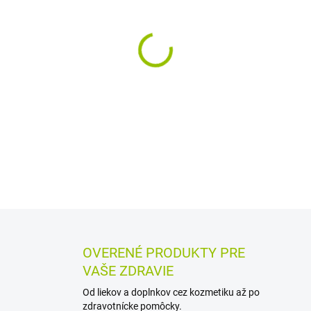
MÔŽEME DORUČIŤ DO:
10.8.2
−
+
Šumivé tablety so zinkom a 
látky. Zinok a vitamín C pri
systému, vitamín C zároveň z
bez cukru, so sladidlami a s 
DETAILNÉ INFORMÁCIE
MOŽN
OPÝTAŤ SA
STRÁŽIŤ
OVERENÉ PRODUKTY PRE
VAŠE ZDRAVIE
Od liekov a doplnkov cez kozmetiku až po
zdravotnícke pomôcky.