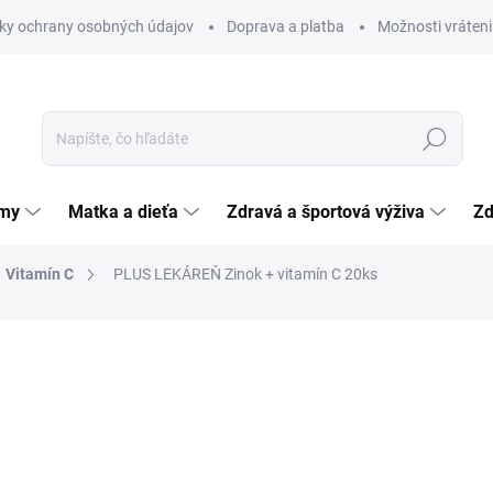
ky ochrany osobných údajov
Doprava a platba
Možnosti vráteni
Hľadať
émy
Matka a dieťa
Zdravá a športová výživa
Zd
Vitamín C
PLUS LEKÁREŇ Zinok + vitamín C 20ks
nia
ZNAČKA:
VITAR S.R.O.
8,14 €
Jednotková
0,41 € / 1 ks
cena:
SKLADOM
(>5 KS)