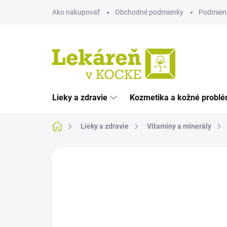
Prejsť
Ako nakupovať
Obchodné podmienky
Podmien
na
obsah
Lieky a zdravie
Kozmetika a kožné probl
Domov
Lieky a zdravie
Vitamíny a minerály
Neohodnotené
Podrobnosti hodnote