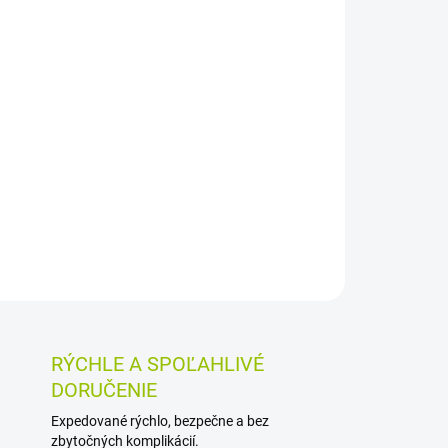
026
MOŽNOSTI DORUČENIA
Pridať do košíka
vitamínom C pomáhajú doplniť tieto dôležité
spievajú k správnemu fungovaniu imunitného
nižuje mieru únavy a vyčerpania. Prípravok je
citrónovou príchuťou.
OSTI VRÁTENIA TOVARU
RÝCHLE A SPOĽAHLIVÉ
DORUČENIE
Expedované rýchlo, bezpečne a bez
zbytočných komplikácií.