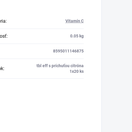
ria
:
Vitamín C
osť
:
0.05 kg
8595011146875
tbl eff s príchuťou citróna
ok
:
1x20 ks