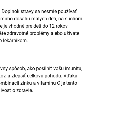
 Doplnok stravy sa nesmie používať
te mimo dosahu malých detí, na suchom
e je vhodné pre deti do 12 rokov,
máte zdravotné problémy alebo užívate
o lekárnikom.
ívny spôsob, ako posilniť vašu imunitu,
tov, a zlepšiť celkovú pohodu. Vďaka
binácii zinku a vitamínu C je tento
ivosť o zdravie.