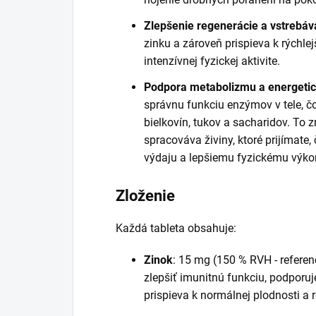
Zlepšenie regenerácie a vstrebáv
zinku a zároveň prispieva k rýchlej
intenzívnej fyzickej aktivite.
Podpora metabolizmu a energeti
správnu funkciu enzýmov v tele, č
bielkovín, tukov a sacharidov. To z
spracováva živiny, ktoré prijímate
výdaju a lepšiemu fyzickému výko
Zloženie
Každá tableta obsahuje:
Zinok
: 15 mg (150 % RVH - refere
zlepšiť imunitnú funkciu, podporuj
prispieva k normálnej plodnosti a r