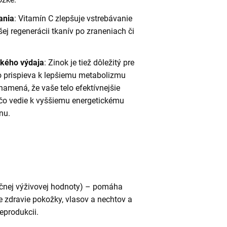
ania
: Vitamín C zlepšuje vstrebávanie
šej regenerácii tkanív po zraneniach či
ckého výdaja
: Zinok je tiež dôležitý pre
o prispieva k lepšiemu metabolizmu
namená, že vaše telo efektívnejšie
, čo vedie k vyššiemu energetickému
nu.
nčnej výživovej hodnoty) – pomáha
e zdravie pokožky, vlasov a nechtov a
eprodukcii.