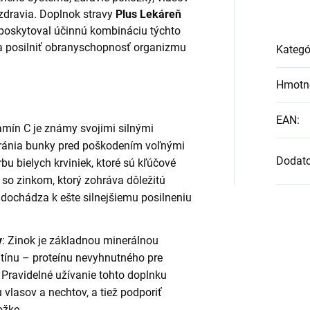
 zdravia. Doplnok stravy
Plus Lekáreň
 poskytoval účinnú kombináciu týchto
a posilniť obranyschopnosť organizmu
Kategó
Hmotn
EAN
:
tamín C je známy svojimi silnými
hránia bunky pred poškodením voľnými
Dodat
bu bielych krviniek, ktoré sú kľúčové
 so zinkom, ktorý zohráva dôležitú
 dochádza k ešte silnejšiemu posilneniu
v
: Zinok je základnou minerálnou
atínu – proteínu nevyhnutného pre
 Pravidelné užívanie tohto doplnku
 vlasov a nechtov, a tiež podporiť
ožke.