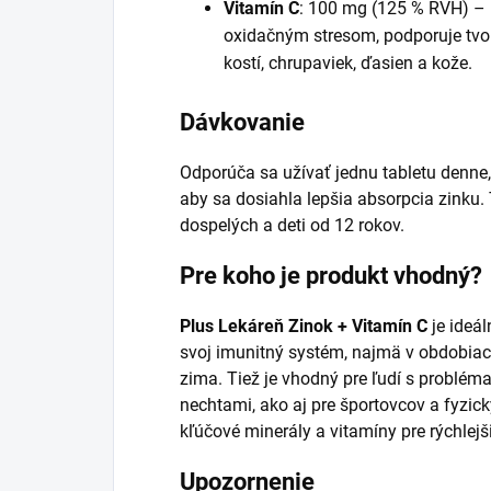
Vitamín C
: 100 mg (125 % RVH) – 
oxidačným stresom, podporuje tvor
kostí, chrupaviek, ďasien a kože.
Dávkovanie
Odporúča sa užívať jednu tabletu denne, 
aby sa dosiahla lepšia absorpcia zinku. 
dospelých a deti od 12 rokov.
Pre koho je produkt vhodný?
Plus Lekáreň Zinok + Vitamín C
je ideál
svoj imunitný systém, najmä v obdobiac
zima. Tiež je vhodný pre ľudí s problé
nechtami, ako aj pre športovcov a fyzick
kľúčové minerály a vitamíny pre rýchlejš
Upozornenie