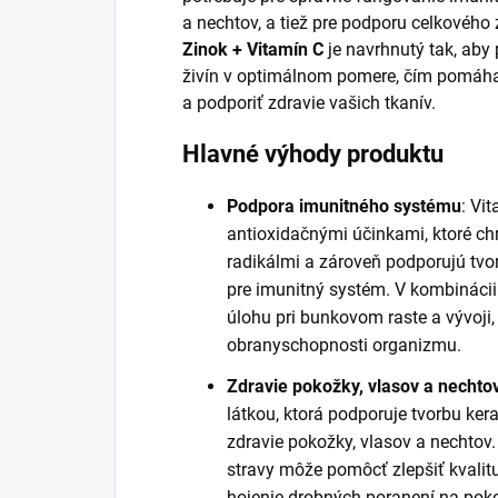
a nechtov, a tiež pre podporu celkového
Zinok + Vitamín C
je navrhnutý tak, aby
živín v optimálnom pomere, čím pomáh
a podporiť zdravie vašich tkanív.
Hlavné výhody produktu
Podpora imunitného systému
: Vi
antioxidačnými účinkami, ktoré c
radikálmi a zároveň podporujú tvor
pre imunitný systém. V kombinácii
úlohu pri bunkovom raste a vývoji,
obranyschopnosti organizmu.
Zdravie pokožky, vlasov a nechto
látkou, ktorá podporuje tvorbu ker
zdravie pokožky, vlasov a nechtov.
stravy môže pomôcť zlepšiť kvalitu
hojenie drobných poranení na pok