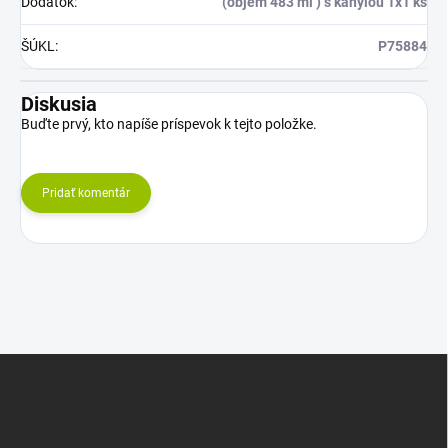
Dodatok
:
(objem 483 ml ) s kanylou 1x1 ks
ŠÚKL
:
P75884
Diskusia
Buďte prvý, kto napíše príspevok k tejto položke.
Pridať komentár
Z
á
p
ä