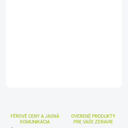
DORUČENIA
−
+
Pridať do košíka
Balónik klystírový na črevnú sprchu a výplach konečníka a
hrubého čreva. Má objem 483 ml, tuhú kanylu ako nástavec a je
vyrobený z jemného, odolného materiálu; nástavec je zo
sterilizovateľného plastu.
DETAILNÉ INFORMÁCIE
MOŽNOSTI VRÁTENIA TOVARU
OPÝTAŤ SA
STRÁŽIŤ
FÉROVÉ CENY A JASNÁ
OVERENÉ PRODUKTY
KOMUNIKÁCIA
PRE VAŠE ZDRAVIE