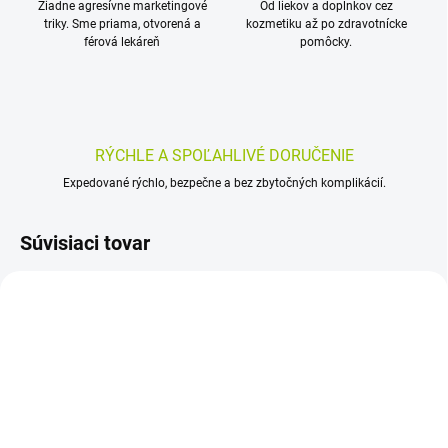
Žiadne agresívne marketingové
Od liekov a doplnkov cez
triky. Sme priama, otvorená a
kozmetiku až po zdravotnícke
férová lekáreň
pomôcky.
RÝCHLE A SPOĽAHLIVÉ DORUČENIE
Expedované rýchlo, bezpečne a bez zbytočných komplikácií.
Súvisiaci tovar
SKLADOM
SKLADOM