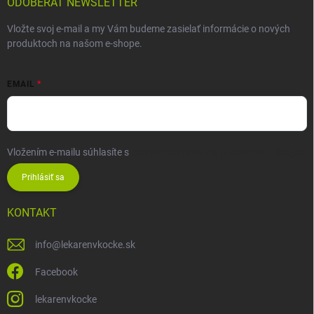
ODOBERAŤ NEWSLETTER
Vložte svoj e-mail a my Vám budeme zasielať informácie o nových
produktoch na našom e-shope.
EMAIL
Vložením e-mailu súhlasíte s
podmienkami ochrany osobných údajov
Prihlásiť sa
KONTAKT
info
@
lekarenvkocke.sk
Facebook
lekarenvkocke