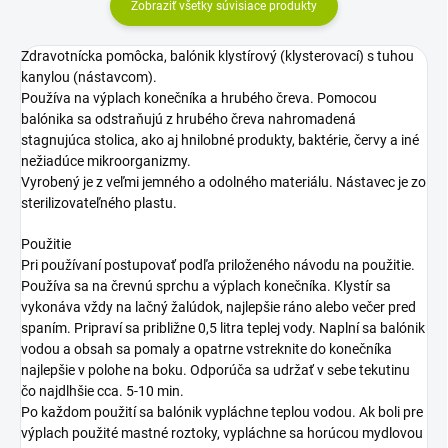
Zobraziť všetky súvisiace produkty
Zdravotnícka pomôcka, balónik klystírový (klysterovací) s tuhou
kanylou (nástavcom).
Používa na výplach konečníka a hrubého čreva. Pomocou
balónika sa odstraňujú z hrubého čreva nahromadená
stagnujúca stolica, ako aj hnilobné produkty, baktérie, červy a iné
nežiadúce mikroorganizmy.
Vyrobený je z veľmi jemného a odolného materiálu. Nástavec je zo
sterilizovateľného plastu.
Použitie
Pri používaní postupovať podľa priloženého návodu na použitie.
Používa sa na črevnú sprchu a výplach konečníka. Klystír sa
vykonáva vždy na lačný žalúdok, najlepšie ráno alebo večer pred
spaním. Pripraví sa približne 0,5 litra teplej vody. Naplní sa balónik
vodou a obsah sa pomaly a opatrne vstreknite do konečníka
najlepšie v polohe na boku. Odporúča sa udržať v sebe tekutinu
čo najdlhšie cca. 5-10 min.
Po každom použití sa balónik vypláchne teplou vodou. Ak boli pre
výplach použité mastné roztoky, vypláchne sa horúcou mydlovou