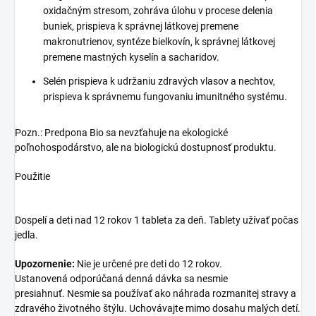
oxidačným stresom, zohráva úlohu v procese delenia
buniek, prispieva k správnej látkovej premene
makronutrienov, syntéze bielkovín, k správnej látkovej
premene mastných kyselín a sacharidov.
Selén prispieva k udržaniu zdravých vlasov a nechtov,
prispieva k správnemu fungovaniu imunitného systému.
Pozn.: Predpona Bio sa nevzťahuje na ekologické
poľnohospodárstvo, ale na biologickú dostupnosť produktu.
Použitie
Dospelí a deti nad 12 rokov 1 tableta za deň. Tablety užívať počas
jedla.
Upozornenie:
Nie je určené pre deti do 12 rokov.
Ustanovená odporúčaná denná dávka sa nesmie
presiahnuť. Nesmie sa používať ako náhrada rozmanitej stravy a
zdravého životného štýlu. Uchovávajte mimo dosahu malých detí.