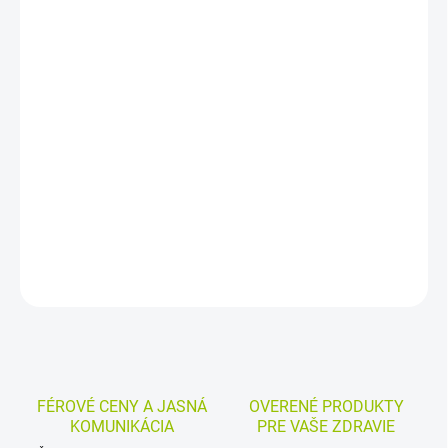
DORUČENIA
−
+
Pridať do košíka
Výživový doplnok s organicky viazaným selénom, zinkom a
vitamínmi A, B6, C a E vo forme tabliet. Prispieva k starostlivosti o
imunitný systém, vlasy, nechty, pokožku a ochrane buniek pred
oxidačným stresom.
DETAILNÉ INFORMÁCIE
MOŽNOSTI VRÁTENIA TOVARU
OPÝTAŤ SA
STRÁŽIŤ
FÉROVÉ CENY A JASNÁ
OVERENÉ PRODUKTY
KOMUNIKÁCIA
PRE VAŠE ZDRAVIE