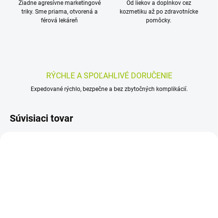
Žiadne agresívne marketingové
Od liekov a doplnkov cez
triky. Sme priama, otvorená a
kozmetiku až po zdravotnícke
férová lekáreň
pomôcky.
RÝCHLE A SPOĽAHLIVÉ DORUČENIE
Expedované rýchlo, bezpečne a bez zbytočných komplikácií.
Súvisiaci tovar
SKLADOM
SKLADOM