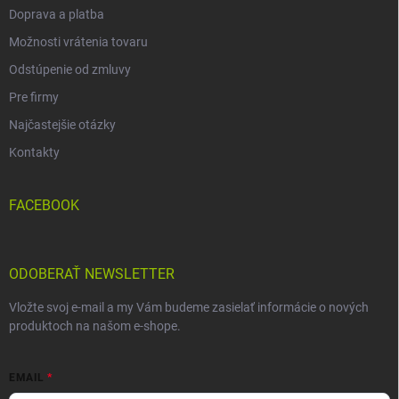
Doprava a platba
Možnosti vrátenia tovaru
Odstúpenie od zmluvy
Pre firmy
Najčastejšie otázky
Kontakty
FACEBOOK
ODOBERAŤ NEWSLETTER
Vložte svoj e-mail a my Vám budeme zasielať informácie o nových
produktoch na našom e-shope.
EMAIL