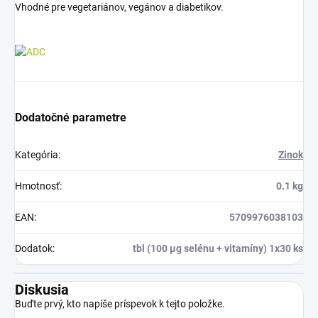
Vhodné pre vegetariánov, vegánov a diabetikov.
Dodatočné parametre
Kategória
:
Zinok
Hmotnosť
:
0.1 kg
EAN
:
5709976038103
Dodatok
:
tbl (100 μg selénu + vitamíny) 1x30 ks
Diskusia
Buďte prvý, kto napíše príspevok k tejto položke.