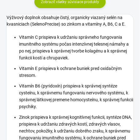
Zobraziť všetky súvisiace produkty
Výživový doplnok obsahuje čistý, organicky viazaný selén na
kvasniciach (SelenoPrecise) so zinkom a vitamíny A, B6, C a E.
Vitamín C prispieva k udržaniu správneho fungovania
imunitného systému počas intenzívnej telesnej námahy a
po nej, prispieva k správnej tvorbe kolagénu a k správnej
funkcii kostí a chrupaviek.
Vitamín E prispieva k ochrane buniek pred oxidačným
stresom.
Vitamín B6 (pyridoxín) prispieva k správnej syntéze
cysteínu, k správnemu fungovaniu nervového systému, k
správnej látkovej premene homocysteínu, k správnej funkcii
psychiky.
Zinok prispieva k správnej kognitívnej funkcii, syntéze DNA,
prispieva k udržaniu zdravých kostí, zdravých vlasov,
nechtov, pokožky, k udržaniu dobrého zraku, k správnemu
fungovaniu imunitného systému, k ochrane buniek pred