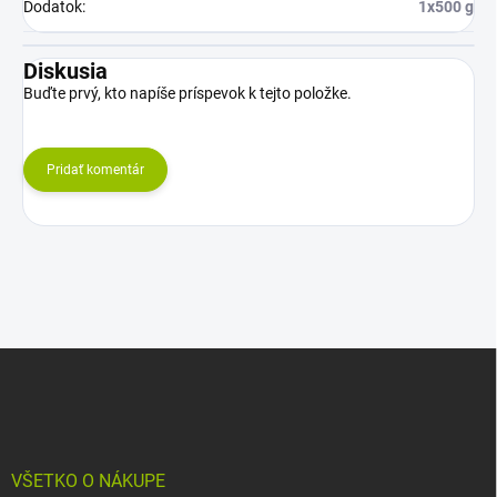
Dodatok
:
1x500 g
Diskusia
Buďte prvý, kto napíše príspevok k tejto položke.
Pridať komentár
Z
á
p
ä
t
i
VŠETKO O NÁKUPE