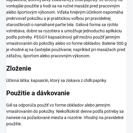
vonkajšie použitie a hodí sa na ručné masáže pred pracovným
alebo športovým výkonom. Vďaka hrejivým účinkom napomáha
prekrvovať pokožku a je praktickou voľbou pri pravidelnej
starostlivosti o namáhané partie tela. Gélová forma sa rýchlo
vstrebáva, dobre sa rozotiera a umožňuje jednoduchú aplikáciu
podľa potreby. PEGGY kapsaicínový gél možno použiť jemným
vmasírovaním do pokožky alebo vo forme obkladov. Balenie 500 g
je vhodné aj na častejšie používanie, napríklad pri masážach pred
záťažou, športom alebo pracovným výkonom.
Zloženie
Účinná látka: kapsaicín, ktorý sa získava z chilli papriky.
Použitie a dávkovanie
Gél sa odporúča použiť vo forme obkladov alebo jemným
vmasírovaním do pokožky. Niekoľkokrát denne podľa potreby sa
nanesie na požadované miesta a rozotrie. Vhodný na pravidelné
použitie.