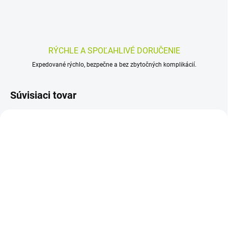
RÝCHLE A SPOĽAHLIVÉ DORUČENIE
Expedované rýchlo, bezpečne a bez zbytočných komplikácií.
Súvisiaci tovar
SKLADOM
SKLADOM
(>5 KS)
(>5 KS)
AFLAMIL 15 mg/g krém
Flector EP náplasť 10 ks