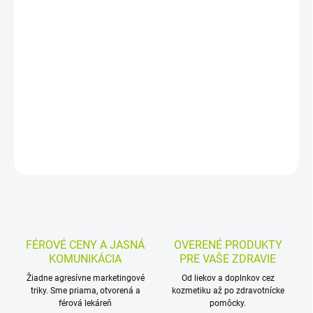
−
+
Pridať do košíka
Kapsaicínový masážny gél s účinnou látkou z chilli papriky je
určený na vonkajšie použitie. Hodí sa na ručné masáže pred
pracovným alebo športovým výkonom, rýchlo sa vstrebáva a
možno ho použiť aj vo forme obkladov.
DETAILNÉ INFORMÁCIE
MOŽNOSTI VRÁTENIA TOVARU
OPÝTAŤ SA
STRÁŽIŤ
FÉROVÉ CENY A JASNÁ
OVERENÉ PRODUKTY
KOMUNIKÁCIA
PRE VAŠE ZDRAVIE
Žiadne agresívne marketingové
Od liekov a doplnkov cez
triky. Sme priama, otvorená a
kozmetiku až po zdravotnícke
férová lekáreň
pomôcky.