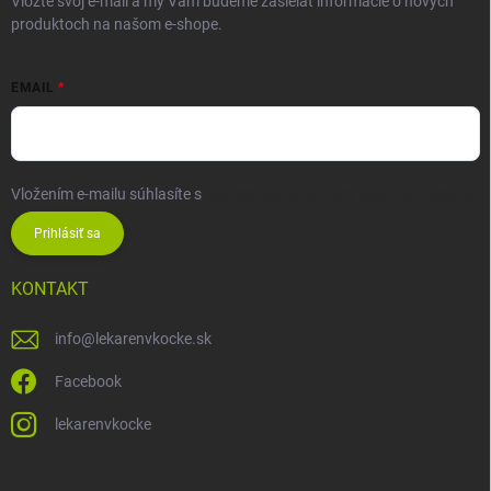
Vložte svoj e-mail a my Vám budeme zasielať informácie o nových
produktoch na našom e-shope.
EMAIL
Vložením e-mailu súhlasíte s
podmienkami ochrany osobných údajov
Prihlásiť sa
KONTAKT
info
@
lekarenvkocke.sk
Facebook
lekarenvkocke